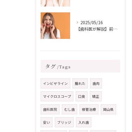
2025/05/16
【歯科医が解説】前歯の歯並びだけ治したい！部分矯正はできる？その方法と注意点
タグ
Tags
インビザライン
腫れた
歯肉
マイクロスコープ
口臭
矯正
歯科医院
むし歯
根管治療
岡山県
安い
ブリッジ
入れ歯