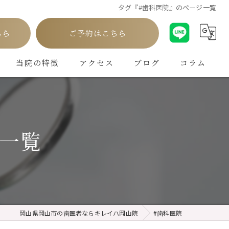
タグ『#歯科医院』のページ一覧
ちら
ご予約はこちら
当院の特徴
アクセス
ブログ
コラム
白い歯
インプラント
ジ一覧
ホワイトニング
矯正
クリーニング
岡山県岡山市の歯医者ならキレイハ岡山院
#歯科医院