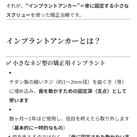
それが、
“インプラントアンカー”＝骨に固定する小さな
スクリュー
を使った矯正治療です。
インプラントアンカーとは？
✅ 小さなネジ型の矯正用インプラント
チタン製の細いネジ（約1〜2mm径）を歯ぐき（骨）
に埋め込み、
歯を動かすための固定源（支点）として
使います
数ヶ月〜1年ほど使用し、役目を終えたら取り外します
（
基本的に一時的なもの
）
📌 歯を支えるのではなく、「
骨に固定された動かない支