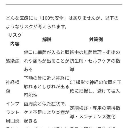
どんな医療にも「100％安全」はありませんが、以下の
ようなリスクが考えられます。
リスク
解説
対策例
内容
傷口に細菌が入ると腫
術中の無菌管理・術後の
感染症
れや痛みが出ることが
抗生剤・セルフケアの指
ある
導
下顎の骨に近い神経に
神経損
CT撮影で神経の位置を正
触れるとしびれが出る
傷
確に把握し、避けて埋入
可能性
インプ
歯周病と似た症状で、
定期検診・専用の清掃指
ラント
ケア不足により炎症が
導・メンテナンス強化
周囲炎
起きる