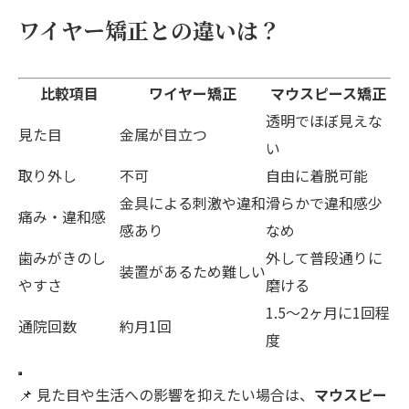
ワイヤー矯正との違いは？
比較項目
ワイヤー矯正
マウスピース矯正
透明でほぼ見えな
見た目
金属が目立つ
い
取り外し
不可
自由に着脱可能
金具による刺激や違和
滑らかで違和感少
痛み・違和感
感あり
なめ
歯みがきのし
外して普段通りに
装置があるため難しい
やすさ
磨ける
1.5〜2ヶ月に1回程
通院回数
約月1回
度
📌 見た目や生活への影響を抑えたい場合は、
マウスピー