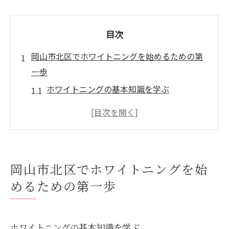
目次
岡山市北区でホワイトニングを始めるための第
一歩
ホワイトニングの基本知識を学ぶ
自分に合ったホワイトニング方法を見つけ
る
岡山市北区の信頼できる歯科医院の選び方
カウンセリングで知っておくべきポイント
岡山市北区でホワイトニングを始
ホワイトニング前の準備と注意点
めるための第一歩
費用対効果を考慮したホワイトニングの選
択
プロが教えるホワイトニングの魅力とその効果
ホワイトニングの基本知識を学ぶ