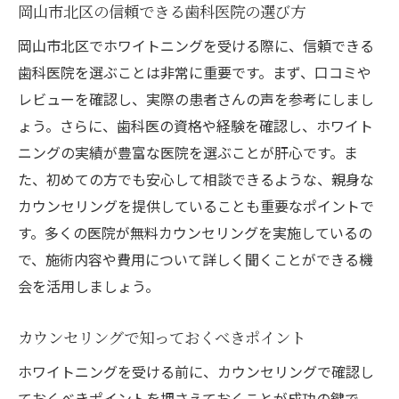
岡山市北区の信頼できる歯科医院の選び方
コミュニケーションを円滑にする白い歯
岡山市北区でホワイトニングを受ける際に、信頼できる
社会的評価に与えるポジティブな影響
歯科医院を選ぶことは非常に重要です。まず、口コミや
自分の魅力を引き出すためのホワイトニン
レビューを確認し、実際の患者さんの声を参考にしまし
グ
ょう。さらに、歯科医の資格や経験を確認し、ホワイト
岡山市北区で選ばれるホワイトニングの施術法
ニングの実績が豊富な医院を選ぶことが肝心です。ま
とは
た、初めての方でも安心して相談できるような、親身な
人気のホワイトニング技術を比較
カウンセリングを提供していることも重要なポイントで
す。多くの医院が無料カウンセリングを実施しているの
最新の施術法による効果の違い
で、施術内容や費用について詳しく聞くことができる機
患者のライフスタイルに合わせた選択肢
会を活用しましょう。
安心して受けられる施術環境
技術者の腕が光るホワイトニング方法
カウンセリングで知っておくべきポイント
岡山市北区で独自に進化した施術法
ホワイトニングを受ける前に、カウンセリングで確認し
信頼できる歯医者を選ぶポイントとホワイトニ
ておくべきポイントを押さえておくことが成功の鍵で