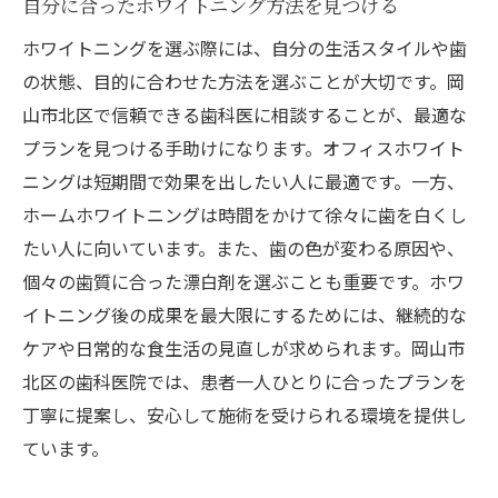
自分に合ったホワイトニング方法を見つける
施術後のフォローアップ体制
ホワイトニングを選ぶ際には、自分の生活スタイルや歯
実際の施術時間と来院頻度
の状態、目的に合わせた方法を選ぶことが大切です。岡
ホワイトニング後のケア方法で長く白さを保つ
山市北区で信頼できる歯科医に相談することが、最適な
秘訣
プランを見つける手助けになります。オフィスホワイト
日常生活での注意点
ニングは短期間で効果を出したい人に最適です。一方、
ホワイトニング後におすすめの歯磨き粉
ホームホワイトニングは時間をかけて徐々に歯を白くし
色戻りを防ぐための食生活の工夫
たい人に向いています。また、歯の色が変わる原因や、
定期的なメンテナンスの重要性
個々の歯質に合った漂白剤を選ぶことも重要です。ホワ
自宅でできるホワイトニングケア
イトニング後の成果を最大限にするためには、継続的な
プロフェッショナルによるアフターケア
ケアや日常的な食生活の見直しが求められます。岡山市
北区の歯科医院では、患者一人ひとりに合ったプランを
歯の白さが第一印象に与える影響とその重要性
丁寧に提案し、安心して施術を受けられる環境を提供し
笑顔がもたらす印象の変化
ています。
自信を持てる笑顔への第一歩
歯の白さがもたらす心理的効果