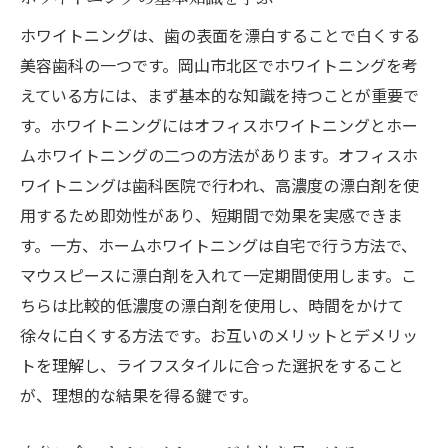
専門家が語るホワイトニングの利点
ホワイトニングは、歯の表面を漂白することで白くする
即効性のあるホワイトニング効果
美容歯科の一つです。岡山市北区でホワイトニングを考
長期間持続する白さの秘訣
えている方には、まず基本的な知識を持つことが重要で
す。ホワイトニングにはオフィスホワイトニングとホー
個人のニーズに合わせた施術プラン
ムホワイトニングの二つの方法があります。オフィスホ
安全性を重視したホワイトニング技術
ワイトニングは歯科医院で行われ、高濃度の漂白剤を使
体験者の声から知るホワイトニングの満足
用するため即効性があり、短期間で効果を実感できま
度
す。一方、ホームホワイトニングは自宅で行う方法で、
初めてのホワイトニングでも安心！岡山市北区
マウスピースに漂白剤を入れて一定期間使用します。こ
の歯医者での施術の流れ
ちらは比較的低濃度の漂白剤を使用し、時間をかけて
初回カウンセリングでの流れ
徐々に白くする方法です。お互いのメリットとデメリッ
最新機器を用いた安心の施術
トを理解し、ライフスタイルに合った選択をすること
施術前後のケアについて
が、理想的な結果を得る鍵です。
施術中の不安を解消するために