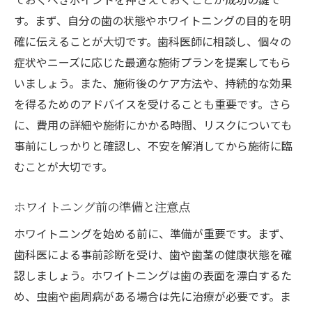
ングの安全性
す。まず、自分の歯の状態やホワイトニングの目的を明
信頼できる歯科医院の見極め方
確に伝えることが大切です。歯科医師に相談し、個々の
ホワイトニング施術の安全性チェック
症状やニーズに応じた最適な施術プランを提案してもら
実績豊富なプロフェッショナルの選び方
いましょう。また、施術後のケア方法や、持続的な効果
を得るためのアドバイスを受けることも重要です。さら
患者の声から見る信頼性
に、費用の詳細や施術にかかる時間、リスクについても
医師の資格と経験を確認する
事前にしっかりと確認し、不安を解消してから施術に臨
安心感を高めるための質問リスト
むことが大切です。
笑顔をもっと輝かせるためのホワイトニングの
最新情報
ホワイトニング前の準備と注意点
最新技術による進化したホワイトニング
ホワイトニングを始める前に、準備が重要です。まず、
ホワイトニング市場のトレンド
歯科医による事前診断を受け、歯や歯茎の健康状態を確
技術革新がもたらす新しい施術方法
認しましょう。ホワイトニングは歯の表面を漂白するた
デジタル技術を活用したホワイトニング
め、虫歯や歯周病がある場合は先に治療が必要です。ま