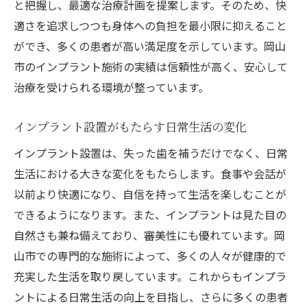
と把握し、最適な治療計画を提案します。そのため、快
専門家によるアフターケアと相談窓口
適さを追求しつつも身体への負担を最小限に抑えること
岡山市でのインプラント選び専門家が提案する
ができ、多くの患者が高い満足度を示しています。岡山
最適な方法
市のインプラント施術の実績は信頼性が高く、安心して
専門医によるインプラント選びの基準
治療を受けられる環境が整っています。
岡山市での最適なインプラント選択の流れ
信頼できるインプラントクリニックの見極
インプラント設置がもたらす日常生活の変化
め方
インプラント設置は、失った歯を補うだけでなく、日常
個々の状況に応じたインプラント選び
生活における大きな変化をもたらします。食事や会話が
コストと効果を考慮した選択ポイント
以前より快適になり、自信を持って生活を楽しむことが
専門家が教える失敗しないインプラント選
できるようになります。また、インプラントは見た目の
び
自然さも兼ね備えており、審美性にも優れています。岡
山市での専門的な施術によって、多くの人々が健康的で
充実した生活を取り戻しています。これからもインプラ
ントによる日常生活の向上を目指し、さらに多くの患者