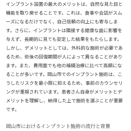
リスク管理と安全な施術の重要性
インプラント設置の最大のメリットは、自然な見た目と
インプラントの長期的な効果と維持
機能を取り戻せることです。これは、食事や会話がスム
岡山市での施術を選ぶ際のポイント
ーズになるだけでなく、自己信頼の向上にも寄与しま
す。さらに、インプラントは隣接する健康な歯に影響を
インプラントによる生活の質向上
与えず、長期的に見ても安定した結果をもたらします。
岡山市でのインプラントメンテナンス口腔環境
しかし、デメリットとしては、外科的な施術が必要であ
を守る秘訣
るため、術後の回復期間が人によって異なることがあり
定期的なメンテナンスの重要性
ます。また、費用面でも他の補綴治療に比べて高額にな
岡山市でのインプラントメンテナンスの流
ることが多いです。岡山市でのインプラント施術は、こ
れ
うしたリスクを最小限に抑えるため、事前のカウンセリ
メンテナンスがインプラントの寿命に与え
ングが重視されています。患者さん自身がメリットとデ
る影響
メリットを理解し、納得した上で施術を選ぶことが重要
セルフケアのポイントとプロのケアの違い
です。
インプラントの問題を早期発見する方法
岡山市におけるインプラント施術の流行と背景
岡山市の専門医が教えるメンテナンスのコ