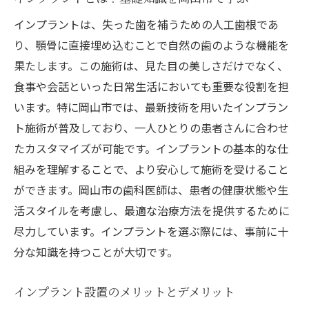
専門家が語る岡山市でのインプラント設置の流
インプラントは、失った歯を補うための人工歯根であ
れ
り、顎骨に直接埋め込むことで自然の歯のような機能を
初回相談から施術までのステップ
果たします。この施術は、見た目の美しさだけでなく、
岡山市でのインプラント施術前の準備
食事や会話といった日常生活においても重要な役割を担
施術中の注意点と患者の役割
います。特に岡山市では、最新技術を用いたインプラン
ト施術が普及しており、一人ひとりの患者さんに合わせ
専門家による施術後のフォローアップ
たカスタマイズが可能です。インプラントの基本的な仕
岡山市のインプラント専門医が提供する安
組みを理解することで、より安心して施術を受けること
心感
ができます。岡山市の歯科医師は、患者の健康状態や生
リカバリープロセスと身体への配慮
活スタイルを考慮し、最適な治療方法を提供するために
インプラントの重要性岡山市での施術で安心を
尽力しています。インプラントを選ぶ際には、事前に十
得るために
分な知識を持つことが大切です。
インプラントが健康に与える影響
岡山市でインプラント施術が選ばれる理由
インプラント設置のメリットとデメリット