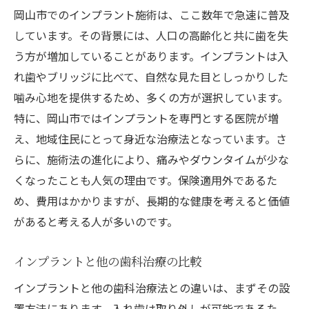
ツ
岡山市でのインプラント施術は、ここ数年で急速に普及
インプラント設置で日常生活を豊かに岡山市の
しています。その背景には、人口の高齢化と共に歯を失
事例紹介
う方が増加していることがあります。インプラントは入
れ歯やブリッジに比べて、自然な見た目としっかりした
インプラントによる生活改善事例
噛み心地を提供するため、多くの方が選択しています。
岡山市で成功したインプラント事例
特に、岡山市ではインプラントを専門とする医院が増
患者の声から学ぶインプラントの価値
え、地域住民にとって身近な治療法となっています。さ
専門家が語るインプラント成功の秘訣
らに、施術法の進化により、痛みやダウンタイムが少な
岡山市でのインプラント施術の実例と結果
くなったことも人気の理由です。保険適用外であるた
インプラント後の生活変化を実感する時
め、費用はかかりますが、長期的な健康を考えると価値
岡山市でのインプラント施術不安を解消するた
があると考える人が多いのです。
めのポイント
インプラントと他の歯科治療の比較
施術前に知っておくべきこと
岡山市で安心してインプラントを受けるた
インプラントと他の歯科治療法との違いは、まずその設
めの準備
置方法にあります。入れ歯は取り外しが可能であるた