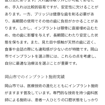
め、手入れは比較的容易ですが、安定性に欠けることが
不安を軽減する施術環境とサポート
あります。一方、ブリッジは健康な歯を削る必要があ
インプラント施術後の不安解消法
り、長期間の使用でその他の歯に負担がかかることがあ
疑問を解消するための専門医のアプローチ
ります。しかし、インプラントは顎骨に直接埋め込むた
岡山市での施術を受ける際の注意点
め、他の歯に影響を与えず、長期間にわたり安定した状
インプラント施術後のケア岡山市での健康的な
態を保ちます。また、見た目や感触が天然の歯に近く、
生活のために
食事や会話の際にも違和感が少ないのが特徴です。岡山
施術後のケアがインプラントの成功を左右
市でインプラントを選ぶ際には、これらの点を考慮し、
する
自分に最適な治療法を選ぶことが重要です。
岡山市での術後ケアの流れ
岡山市でのインプラント施術実績
インプラントを長持ちさせるための生活習
慣
岡山市では、医療技術の進化とともにインプラント施術
日常生活で心がけるべきケア方法
がますます普及しています。専門的な技術を持つ歯科医
師による施術は、患者一人ひとりの口腔状態をしっかり
インプラント施術後の食事と栄養管理