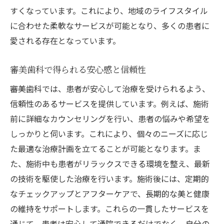
新しいアプローチで得られる効果
すくなっています。これにより、地域のライフスタイル
エビデンスに基づいた施術の信頼性
に合わせた柔軟なサービスが可能となり、多くの患者に
最新事例紹介とその効果
愛される存在となっています。
審美歯科治療で理想の歯並びと輝く白い歯を手
に入れる方法
審美歯科で得られる安心感と信頼性
インビザラインによる矯正治療
審美歯科では、患者が安心して治療を受けられるよう、
ホワイトニングで生まれ変わる笑顔
信頼性のあるサービスを提供しています。例えば、施術
前に詳細なカウンセリングを行い、患者の悩みや希望を
セラミックベニアで歯を美しくカバー
しっかりと伺います。これにより、個々のニーズに応じ
治療中も日常生活を快適に
た最適な治療計画を立てることが可能となります。ま
治療後の美しさを長持ちさせる秘訣
た、施術中も患者がリラックスできる環境を整え、最新
成功事例とお客様の体験談
の技術を駆使した治療を行います。施術後には、定期的
初めてでも安心！岡山駅近くの審美歯科の施術
なチェックアップとアフターケアで、長期的な美と健康
プロセス
の維持をサポートします。これらの一貫したサービスを
予約から初診までの流れ
通じて、患者は安心して通院できるだけでなく、自分の