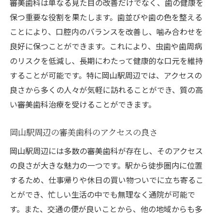
審美歯科は単なる見た目の改善だけでなく、歯の健康を
診断と治療計画の立案
保つ重要な役割を果たします。歯並びや歯の色を整える
治療開始から完了までの流れ
ことにより、口腔内のバランスを改善し、噛み合わせを
良好に保つことができます。これにより、虫歯や歯周病
メンテナンスの重要性とその方法
のリスクを低減し、長期にわたって健康的な口元を維持
治療後のサポートとフォローアップ
することが可能です。特に岡山駅周辺では、アクセスの
長期的な美しさを維持するためのアドバイ
良さから多くの人々が気軽に訪れることができ、質の高
ス
い審美歯科治療を受けることができます。
岡山駅周辺でおすすめの審美歯科で受けられる
施術
岡山駅周辺の審美歯科のアクセスの良さ
ホワイトニングの種類と効果
岡山駅周辺には多数の審美歯科が存在し、そのアクセス
セラミック治療のメリット
の良さが大きな魅力の一つです。駅から徒歩圏内に位置
歯列矯正で叶える理想の歯並び
するため、仕事帰りや休日の買い物ついでに立ち寄るこ
インプラントによる機能回復と審美性
とができ、忙しい生活の中でも無理なく通院が可能で
最新のレーザー技術を用いた施術
す。また、交通の便が良いことから、他の地域からも多