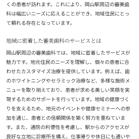
くの患者が訪れます。これにより、岡山駅周辺の審美歯
患者様の声から見るおすすめ施術
科は幅広いニーズに応えることができ、地域住民にとっ
アクセス抜群！岡山駅近くの審美歯科で健康的
て頼れる存在となっています。
な口元を実現
診療所へのアクセスと周辺環境の魅力
地域に密着した審美歯科のサービスとは
公共交通機関を利用した通いやすさ
岡山駅周辺の審美歯科では、地域に密着したサービスが
駅近だからこその短時間での施術
魅力です。地元住民のニーズを理解し、個々の患者に合
忙しい方にも便利な診療時間
わせたカスタマイズ治療を提供しています。例えば、歯
地域に根ざしたフレンドリーな対応
のホワイトニングやセラミック治療など、多様な施術メ
健康的な口元をサポートする診療とは
ニューを取り揃えており、患者が求める美しい笑顔を実
あなたの笑顔を変える審美歯科の最新施術とは
現するためのサポートを行っています。地域の健康づく
りを支えるため、地元のイベントや健康セミナーへの参
安心安全な最新技術の導入
加を通じ、患者との信頼関係を築く努力を重ねていま
審美性を追求した施術内容
す。また、通院の利便性を考慮し、駅からのアクセスが
個々のライフスタイルに合わせた治療
良好な立地に診療所を構え、仕事帰りや休日にも通いや