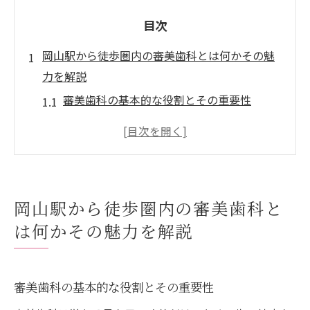
目次
岡山駅から徒歩圏内の審美歯科とは何かその魅
力を解説
審美歯科の基本的な役割とその重要性
岡山駅周辺の審美歯科のアクセスの良さ
地域に密着した審美歯科のサービスとは
審美歯科で得られる安心感と信頼性
個々のニーズに応えるカスタマイズ治療
岡山駅から徒歩圏内の審美歯科と
最先端技術を活用した審美歯科の魅力
は何かその魅力を解説
審美歯科で美しい笑顔を手に入れるためのステ
ップ
初回カウンセリングでの具体的なヒアリン
審美歯科の基本的な役割とその重要性
グ