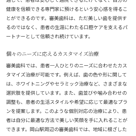
施術前の不安を解消するカウンセリング
健康を信頼できる専門家に預けるという安心感を得るこ
診断から施術計画までの詳細説明
とができるのです。審美歯科は、ただ美しい歯を提供す
るのではなく、患者の生涯にわたる口腔ケアを支えるパ
施術中のリラックスできる環境
ートナーとして信頼され続けています。
アフターケアとフォローアップの充実
ご家族や友人との来院も歓迎
個々のニーズに応えるカスタマイズ治療
美しい口元を維持するために知っておきたい審
審美歯科では、患者一人ひとりのニーズに合わせたカス
美歯科のポイント
タマイズ治療が可能です。例えば、歯の色や形に関して
毎日できる簡単なケア方法
は、ホワイトニングやセラミック治療など、さまざまな
定期的なプロフェッショナルクリーニング
選択肢を提供しています。また、歯並びや噛み合わせの
食生活と歯の健康の関係
調整も、患者の生活スタイルや希望に応じて最適なプラ
知って得する歯科保健のポイント
ンを提案します。このような個別対応の治療により、患
季節ごとの口腔ケアの変化
者は自分に最適な方法で美しい笑顔を手に入れることが
できます。岡山駅周辺の審美歯科では、地域に根ざした
長持ちする美しさの秘訣