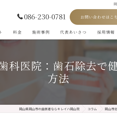
086-230-0781
お問い合わせはこ
ト
料金
施術事例
代表あいさつ
採用情報
歯科医院：歯石除去で
方法
岡山県岡山市の歯医者ならキレイハ岡山院
コラム
岡山市