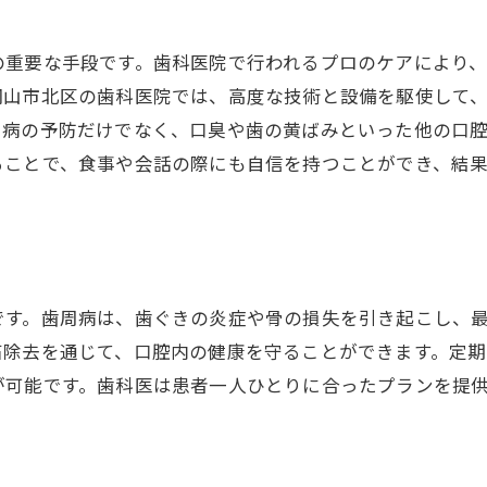
歯石形成のメカニズム
歯周病との関連性
の重要な手段です。歯科医院で行われるプロのケアにより
歯石による歯ぐきの炎症の進行
岡山市北区の歯科医院では、高度な技術と設備を駆使して
周病の予防だけでなく、口臭や歯の黄ばみといった他の口
家庭でできる歯石予防法
ることで、食事や会話の際にも自信を持つことができ、結
歯石除去後のセルフケア
歯石除去が口内環境に与えるメリット
歯科医院で受ける歯石除去の流れとその効果的なメリッ
歯石除去の基本的なプロセス
です。歯周病は、歯ぐきの炎症や骨の損失を引き起こし、
治療前後の比較と効果
石除去を通じて、口腔内の健康を守ることができます。定
歯石除去による口腔内の変化
が可能です。歯科医は患者一人ひとりに合ったプランを提
専門的な歯石除去の必要性
歯石除去がもたらす安心感
施術後の快適さを実感