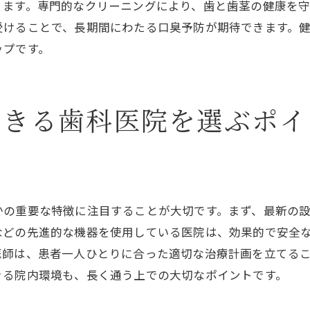
ります。専門的なクリーニングにより、歯と歯茎の健康を守
歯石除去後の変化を感じた瞬間
受けることで、長期間にわたる口臭予防が期待できます。
歯科医院での歯石除去がもたらす健康と美容の両立
ップです。
健康と美しさを両立する口腔ケア
歯石除去が美しい笑顔に与える影響
できる歯科医院を選ぶポイ
歯の美しさを保つための定期ケア
歯の白さと健康を維持する秘訣
歯科医院での美容施術と歯石除去の相乗効果
歯石除去がもたらす口元の自信
かの重要な特徴に注目することが大切です。まず、最新の
歯石除去後のアフターケアで笑顔を長持ちさせる方法
などの先進的な機器を使用している医院は、効果的で安全
歯石除去後のホームケアのコツ
医師は、患者一人ひとりに合った適切な治療計画を立てる
食生活で守る歯の健康
きる院内環境も、長く通う上での大切なポイントです。
口腔ケアグッズの効果的な使い方