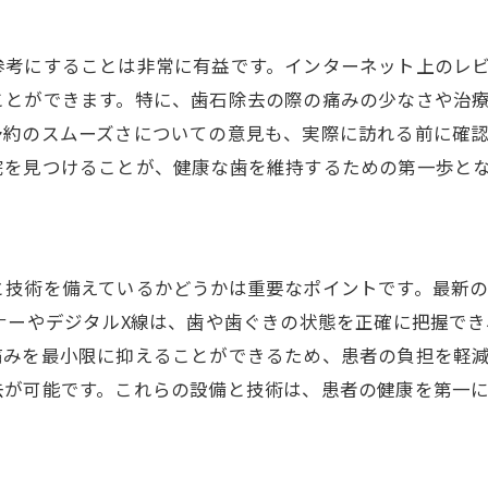
定期的なプロフェッショナルケアの重要性
歯石除去後の変化を維持するために
考にすることは非常に有益です。インターネット上のレビ
歯科医院と連携したアフターケア
ことができます。特に、歯石除去の際の痛みの少なさや治
予約のスムーズさについての意見も、実際に訪れる前に確
院を見つけることが、健康な歯を維持するための第一歩と
と技術を備えているかどうかは重要なポイントです。最新
ナーやデジタルX線は、歯や歯ぐきの状態を正確に把握で
痛みを最小限に抑えることができるため、患者の負担を軽
去が可能です。これらの設備と技術は、患者の健康を第一