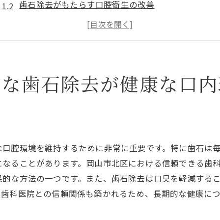
歯石除去がもたらす口腔衛生の改善
歯周病予防のための歯石除去
歯石が引き起こす健康リスクとは
予防歯科としての定期健診の役割
歯石除去が口臭に与える影響
的な歯石除去が健康な口内
岡山市北区で信頼できる歯科医院を選ぶポイントとは
選ぶべき歯科医院の特徴
患者の口コミや評価の重要性
最新の設備と技術を備えた医院
な口腔環境を維持するために非常に重要です。特に歯石は
経験豊富な歯科医師による安心の治療
になることがあります。岡山市北区における信頼できる歯
リラックスできる院内環境の確認
果的な方法の一つです。また、歯石除去は口臭を軽減する
、歯科医院との信頼関係も築かれるため、長期的な健康につ
アフターケアの充実度を重視
歯石が歯と歯ぐきに与える影響とその対策法