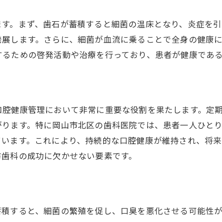
健康な笑顔を守るために重要な歯石除去のタイミング
ます。まず、歯石が蓄積すると細菌の温床となり、炎症を引
定期的な歯石除去のスケジュール
発展します。さらに、細菌が血流に乗ることで全身の健康
歯石除去の頻度とその理由
するための啓発活動や治療を行っており、患者が健康であ
最適な歯石除去のタイミングとは
歯石除去を怠るリスク
季節ごとの口腔ケアのアドバイス
口腔健康管理において非常に重要な役割を果たします。定
早期発見と予防の重要性
がります。特に岡山市北区の歯科医院では、患者一人ひと
岡山市北区の歯科医院で安心して受けられる歯石除去体
ています。これにより、持続的な口腔健康が維持され、将
患者の声：歯石除去体験
防歯科の成功に欠かせない要素です。
初めての歯石除去の感想
安心の施術を受けた患者の体験
歯科医院選びの成功例
蓄積すると、細菌の繁殖を促し、口臭を悪化させる可能性
リピーターが語る信頼の理由