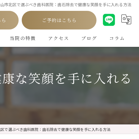
岡山市北区で選ぶべき歯科医院：歯石除去で健康な笑顔を手に入れる方法
ちら
ご予約はこちら
当院の特徴
アクセス
ブログ
コラム
白い歯
健康な笑顔を手に入れる
インプラント
ホワイトニング
矯正
クリーニング
北区で選ぶべき歯科医院：歯石除去で健康な笑顔を手に入れる方法