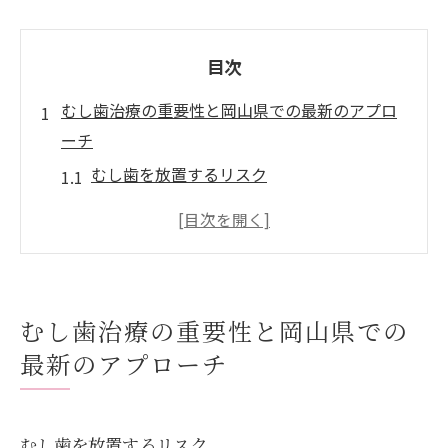
目次
むし歯治療の重要性と岡山県での最新のアプロ
ーチ
むし歯を放置するリスク
岡山県でのむし歯治療の主な課題
最新のむし歯治療技術とは
患者に優しい治療プロセス
岡山県の歯科医師による最新アプローチ
むし歯治療の重要性と岡山県での
むし歯治療の未来を見据えて
最新のアプローチ
安心のむし歯治療を選ぶためのポイントと岡山
の実績
信頼できる歯科医院の選び方
むし歯を放置するリスク