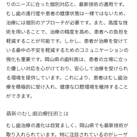
りのニーズに合った個別対応と、最新技術の適用です。
患者に最適なむし歯治療法の選び方と岡山なら
むし歯の進行度や患者の健康状態は一様ではないため、
ではのアプローチ
治療には個別のアプローチが必要です。また、高度な技
個々の患者に合った治療法の選定
術を用いることで、治療の精度を高め、患者への負担を
ライフスタイルに合わせた治療プラン
軽減することが可能です。しかし、患者が治療を受けて
岡山県の歯科医師の経験と知識
いる最中の不安を軽減するためのコミュニケーションの
患者の声を活かした治療アプローチ
強化も重要です。岡山県の歯科医は、患者の立場に立っ
地域特性に基づく治療法
た優しい対応を心がけており、安心して治療を受けられ
パーソナライズされた歯科ケア
る環境を提供しています。これにより、患者はむし歯治
療を積極的に受け入れ、健康な口腔環境を維持すること
むし歯治療の新しい常識：岡山県のクリニック
ができます。
での体験談
実際の患者の治療体験
最新のむし歯治療技術とは
クリニックでの施術の流れ
むし歯治療の進化は目覚ましく、岡山県でも最新技術が
治療後の生活の変化
取り入れられています。特に注目されているのがレーザ