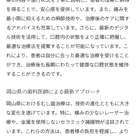
今後の治療技術の進化
を得ることで、安心感を提供しています。また、痛みを
最小限に抑えるための麻酔技術や、治療後のケアに関す
地域医療の発展とむし歯対策
るアドバイスも充実しています。さらに、最新のデジタ
岡山県の治療法の進化
ル技術を活用して、口腔内の状態をより正確に把握し、
未来を見据えた治療アプローチ
最適な治療法を提案することが可能になっています。こ
むし歯予防から治療まで岡山で安心して受けら
れにより、患者は自分に合った最適な治療を受けること
れるケア
ができ、治療後も長期にわたって健康な口腔状態を維持
包括的な歯科ケアの重要性
することができるのです。
予防から治療までの流れ
岡山県の歯科医師による最新アプローチ
安心して受けられるサポート体制
患者第一のケア提供
岡山県におけるむし歯治療は、技術の進化とともに大き
地域コミュニティとの連携
な変化を遂げています。特に、痛みの少ないレーザー治
療や、金属を使用しないセラミック補綴物が注目されて
岡山県での歯科ケアの未来
います。これらの方法は、患者様の負担を軽減し、より