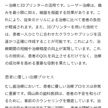
患者から見た治療の効果
ー治療と3Dプリンターの活用です。レーザー治療は、痛
岡山県のクリニックの特徴
みを最小限に抑え、細菌を殺菌する効果があります。こ
むし歯治療を受けた感想
れにより、従来のドリルによる治療に比べて患者の負担
岡山でむし歯治療を受ける人に知ってほしい最
が軽減されます。また、3Dプリンターを用いた技術で
新の治療法
は、患者一人ひとりに合わせたクラウンやブリッジを迅
最新治療法のメリット
速かつ正確に作成することが可能です。これにより、治
療期間の短縮や治療精度の向上が実現しています。これ
岡山県で導入されている治療技術
らの技術は、患者のQOLを向上させるだけでなく、治療
治療選択肢の比較
の成功率を高める重要な役割を果たしています。
患者の負担を軽減する治療法
効果的な治療法の選び方
患者に優しい治療プロセス
岡山県内での治療法のトレンド
むし歯治療において、患者に優しい治療プロセスは非常
岡山県のむし歯治療の変遷と今後の展望
に重要です。岡山県の歯科医師は、患者の不安を和らげ
むし歯治療の歴史
るために、事前のカウンセリングを徹底しています。治
過去の治療法と現在の違い
療の内容や進行状況を丁寧に説明し、患者の理解と納得