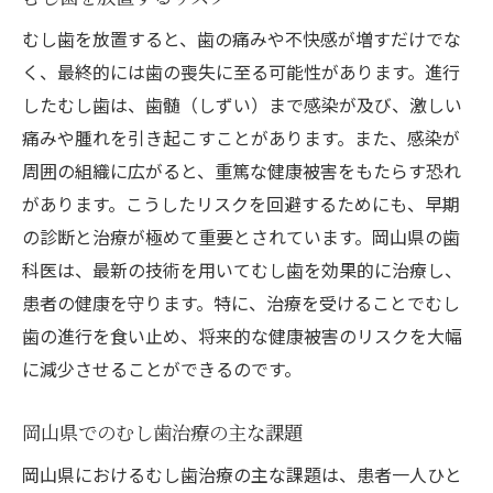
患者レビューから見る岡山県の実績
むし歯を放置すると、歯の痛みや不快感が増すだけでな
治療前のカウンセリングの重要性
く、最終的には歯の喪失に至る可能性があります。進行
したむし歯は、歯髄（しずい）まで感染が及び、激しい
治療後のフォローアップケア
痛みや腫れを引き起こすことがあります。また、感染が
岡山県の歯科医院の特徴
周囲の組織に広がると、重篤な健康被害をもたらす恐れ
安心感を与える治療環境
があります。こうしたリスクを回避するためにも、早期
岡山県でむし歯を未然に防ぐための最新技術の
の診断と治療が極めて重要とされています。岡山県の歯
導入
科医は、最新の技術を用いてむし歯を効果的に治療し、
予防歯科の重要性
患者の健康を守ります。特に、治療を受けることでむし
早期発見のための最新機器
歯の進行を食い止め、将来的な健康被害のリスクを大幅
効果的なセルフケアの方法
に減少させることができるのです。
地域に根ざした予防プログラム
岡山県でのむし歯治療の主な課題
岡山県の予防歯科の取り組み
岡山県におけるむし歯治療の主な課題は、患者一人ひと
むし歯予防に役立つ生活習慣