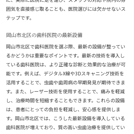
治療の流れを事前に把握する
囲気を直接感じ取ることも、医院選びには欠かせないス
家族連れでも安心な医院選び
テップです。
患者の体験談を参考にする
岡山市北区の歯科医院の最新設備
個別対応の充実度を確認
岡山市北区で歯科医院を選ぶ際、最新の設備が整ってい
歯科医院の教育活動への参加
るかどうかは重要なポイントです。最新の技術を導入し
虫歯治療を成功に導く岡山市北区の歯科医院選
ている歯科医院は、より正確な診断と効果的な治療が可
びのコツ
能です。例えば、デジタルX線や3Dスキャニング技術を
信頼関係を築けるドクター
活用することで、虫歯や歯周病の早期発見が期待できま
技術力の高いスタッフがいる医院
す。また、レーザー技術を使用することで、痛みを軽減
治療後のアフターケアの充実
し、治療時間を短縮することもできます。これらの設備
保険適用範囲をしっかり確認
は、患者にとっての負担を軽減し、安心感を提供しま
新しい技術や治療法の導入
す。岡山市北区では、こうした最新設備を導入している
歯科医院が増えており、質の高い虫歯治療を提供してい
患者とのコミュニケーションを重視