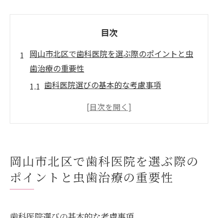
目次
岡山市北区で歯科医院を選ぶ際のポイントと虫
歯治療の重要性
歯科医院選びの基本的な考慮事項
虫歯治療の早期発見が重要な理由
質の高い歯科医院の特徴とは
患者の声を活かした医院選び
岡山市北区の歯科医院の最新設備
岡山市北区で歯科医院を選ぶ際の
虫歯予防策を提供する医院の選択
ポイントと虫歯治療の重要性
虫歯治療のベストタイミングを知り岡山市北区
の歯科医院を賢く選ぶ
虫歯治療の適切な時期とは
歯科医院選びの基本的な考慮事項