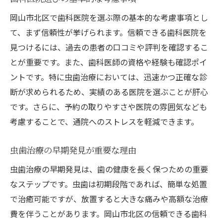
定期検診の重要性について
岡山市北区で歯科医院を選ぶ際の基本的な考慮事項とし
岡山市北区の歯科医院の予約方法
て、まず信頼性が挙げられます。信頼できる歯科医院を
見つけるには、過去の患者の口コミや評判を確認するこ
症状別の治療法の選び方
とが重要です。また、歯科医師の資格や経験も確認ポイ
子どもの虫歯治療のタイミング
ントです。特に虫歯治療においては、迅速かつ正確な診
生活に合わせた治療計画の立て方
断が求められるため、実績のある医院を選ぶことが肝心
信頼できる岡山市北区の歯科医院で安心の虫歯
です。さらに、予約の取りやすさや医院の雰囲気なども
治療を受ける方法
考慮することで、通院へのストレスを軽減できます。
治療前のカウンセリングの重要性
安心して通える医院の特徴
虫歯治療の早期発見が重要な理由
治療における患者の不安解消法
虫歯治療の早期発見は、歯の健康を長く保つための重要
最新の治療技術を導入している医院
なステップです。虫歯は初期段階であれば、簡単な処置
痛みを和らげる治療法の選択
で治癒可能ですが、放置すると大きな痛みや高額な治療
費を伴うことがあります。岡山市北区の信頼できる歯科
治療後のフォローアップサービス