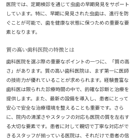
医院では、定期検診を通じて虫歯の早期発見をサポート
虫歯治療を安心して受けるための岡山市北区の
しています。特に、早期に発見された虫歯は、進行を防
歯科医院選びの秘訣
ぐことが可能で、歯を健康な状態に保つための重要な要
医院の実績を確認する方法
素となります。
ネットの口コミの活用法
直接訪問での雰囲気確認
質の高い歯科医院の特徴とは
専門医の有無をチェックする
歯科医院を選ぶ際の重要なポイントの一つに、「質の高
治療費用の透明性を確認
さ」があります。質の高い歯科医院は、まず第一に医師
診療時間とアクセスの利便性
の技術力が優れていることが求められます。経験豊富な
岡山市北区で虫歯治療を受ける際の歯科医院選
歯科医は限られた診療時間の中で、的確な診断と治療を
びの注意点
提供します。また、最新の設備を導入し、患者にとって
安心で安全な治療環境を整えることも重要です。さら
治療計画の説明がしっかりしているか
に、院内の清潔さやスタッフの対応も医院の質を左右す
痛みの少ない治療法の有無
る大切な要素です。患者に対して親切で丁寧な対応がで
院内の衛生管理状況
きるスタッフが揃っている医院は、それだけで患者の信