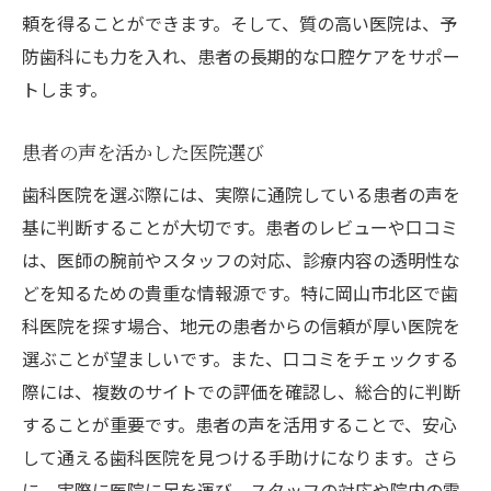
患者対応の丁寧さを確認
頼を得ることができます。そして、質の高い医院は、予
予約の取りやすさ
防歯科にも力を入れ、患者の長期的な口腔ケアをサポー
継続して通いやすい立地
トします。
虫歯治療のために岡山市北区で信頼できる歯科
医院を見つける
患者の声を活かした医院選び
地元で評判の歯科医院を探す
歯科医院を選ぶ際には、実際に通院している患者の声を
家族の紹介を参考にする
基に判断することが大切です。患者のレビューや口コミ
は、医師の腕前やスタッフの対応、診療内容の透明性な
専門分野に特化した医院を選ぶ
どを知るための貴重な情報源です。特に岡山市北区で歯
初診時の印象を大切にする
科医院を探す場合、地元の患者からの信頼が厚い医院を
治療内容の詳細を確認する
選ぶことが望ましいです。また、口コミをチェックする
長期的なお付き合いができるか
際には、複数のサイトでの評価を確認し、総合的に判断
岡山市北区の歯科医院で安心して虫歯治療を受
することが重要です。患者の声を活用することで、安心
けるためのガイド
して通える歯科医院を見つける手助けになります。さら
初回診察時に確認するべきポイント
に、実際に医院に足を運び、スタッフの対応や院内の雰