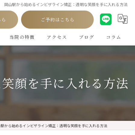
岡山駅から始めるインビザライン矯正：透明な笑顔を手に入れる方法
ちら
ご予約はこちら
当院の特徴
アクセス
ブログ
コラム
白い歯
インプラント
な笑顔を手に入れる方法
ホワイトニング
矯正
クリーニング
山駅から始めるインビザライン矯正：透明な笑顔を手に入れる方法