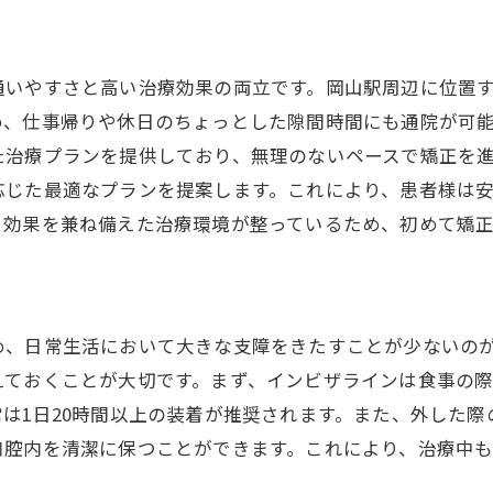
インビザライン矯正を岡山駅周辺で始めるメリットとは
通いやすい立地で始める矯正治療
通いやすさと高い治療効果の両立です。岡山駅周辺に位置
インビザラインの費用対効果を考える
め、仕事帰りや休日のちょっとした隙間時間にも通院が可
岡山駅周辺の医院選びのポイント
た治療プランを提供しており、無理のないペースで矯正を
治療がもたらす新たな生活の魅力
応じた最適なプランを提案します。これにより、患者様は
矯正治療を快適にする施設の充実
と効果を兼ね備えた治療環境が整っているため、初めて矯
インビザラインで得られる嬉しい体験
透明なインビザラインで岡山駅から理想の歯並びへ
理想の笑顔を手に入れるためのプロセス
め、日常生活において大きな支障をきたすことが少ないの
インビザラインの使用感とその評価
えておくことが大切です。まず、インビザラインは食事の
岡山駅近くでの治療実績と体験談
は1日20時間以上の装着が推奨されます。また、外した
口腔内を清潔に保つことができます。これにより、治療中
透明矯正がもたらす心理的効果
岡山駅から通うメリットを最大限に活用