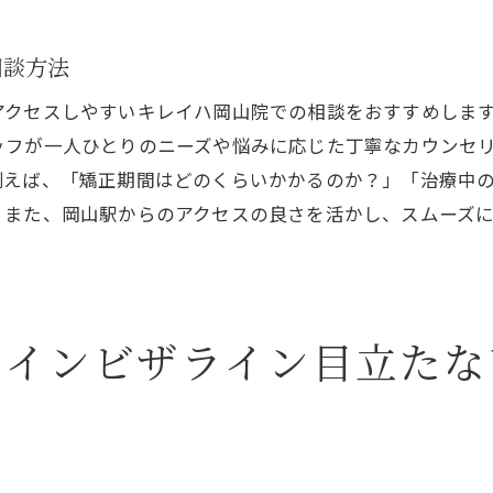
治療開始から完了までのフロー解説
相談方法
インビザラインの利点と岡山駅近辺での治療の進め方
利便性と快適性を兼ね備えた治療法
アクセスしやすいキレイハ岡山院での相談をおすすめしま
ッフが一人ひとりのニーズや悩みに応じた丁寧なカウンセ
岡山駅周辺での矯正スケジュールの管理
例えば、「矯正期間はどのくらいかかるのか？」「治療中
インビザラインによる効率的な歯並び改善
。また、岡山駅からのアクセスの良さを活かし、スムーズ
治療前に知っておきたい準備と注意点
岡山駅で始める矯正治療のプロセス
治療を成功させるためのコミュニケーション
岡山駅でインビザラインを始める透明で快適な矯正体験
るインビザライン目立たな
インビザラインが選ばれる理由と特徴
岡山駅から通う利便性とその魅力
矯正治療中の生活を快適にする方法