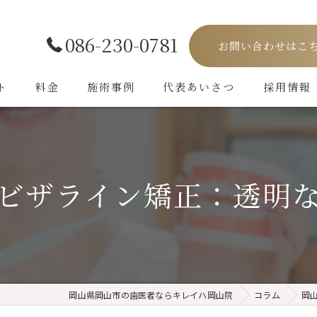
086-230-0781
お問い合わせはこ
ト
料金
施術事例
代表あいさつ
採用情報
ビザライン矯正：透明
岡山県岡山市の歯医者ならキレイハ岡山院
コラム
岡