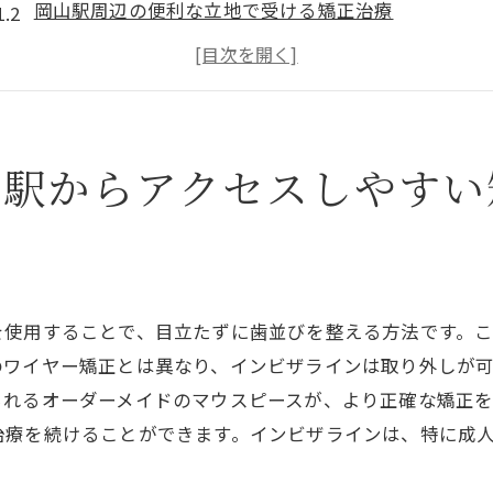
岡山駅周辺の便利な立地で受ける矯正治療
インビザラインを選ぶ理由：透明で快適な治療
通いやすさと治療効果の両立を実現
治療中も日常を楽しむためのポイント
岡山駅近くで始めるインビザラインの相談方法
山駅からアクセスしやすい
岡山駅近くで始めるインビザライン目立たない矯正
目立たない矯正で自信を持てる笑顔へ
インビザラインによる見た目への配慮
快適な矯正ライフを送るための秘訣
を使用することで、目立たずに歯並びを整える方法です。
岡山駅周辺のおすすめクリニック情報
のワイヤー矯正とは異なり、インビザラインは取り外しが
矯正中の生活とインビザラインのメリット
られるオーダーメイドのマウスピースが、より正確な矯正
治療を続けることができます。インビザラインは、特に成
始める前に知っておきたいインビザラインの基礎
。
インビザラインで透明な笑顔を手に入れる岡山駅周辺の選