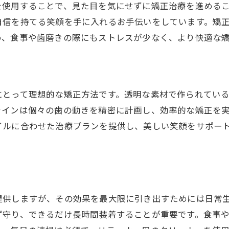
透明矯正がもたらす自信と安心感
を使用することで、見た目を気にせずに矯正治療を進める
岡山駅近辺のおすすめ治療施設
自信を持てる笑顔を手に入れるお手伝いをしています。矯
インビザライン治療の流れとその安心感
め、食事や歯磨きの際にもストレスが少なく、より快適な
にとって理想的な矯正方法です。透明な素材で作られてい
ラインは個々の歯の動きを精密に計画し、効率的な矯正を
イルに合わせた治療プランを提供し、美しい笑顔をサポー
提供しますが、その効果を最大限に引き出すためには日常
ず守り、できるだけ長時間装着することが重要です。食事