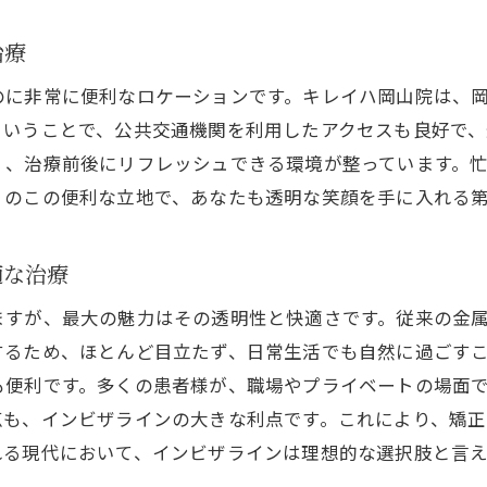
透明なマウスピースの特長と選択理由
治療
岡山駅周辺での治療プランの比較
インビザラインによる歯並び改善の実際
のに非常に便利なロケーションです。キレイハ岡山院は、
ということで、公共交通機関を利用したアクセスも良好で、
周囲に気づかれにくい矯正方法の魅力
く、治療前後にリフレッシュできる環境が整っています。
透明矯正がもたらすライフスタイルの変化
くのこの便利な立地で、あなたも透明な笑顔を手に入れる
岡山駅での初回相談の流れと心得
岡山駅からすぐインビザライン矯正の利点と特徴を徹底解
適な治療
インビザラインの具体的な治療過程
ますが、最大の魅力はその透明性と快適さです。従来の金
岡山駅付近で受けられるサポート内容
するため、ほとんど目立たず、日常生活でも自然に過ごす
矯正中に知っておくべきポイント
も便利です。多くの患者様が、職場やプライベートの場面
インビザラインの長所を最大限に活かす
点も、インビザラインの大きな利点です。これにより、矯
治療を成功に導くためのステップ
れる現代において、インビザラインは理想的な選択肢と言
岡山駅での人気クリニックとその特色