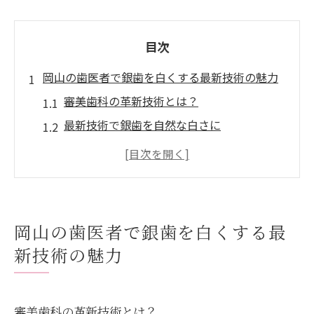
目次
岡山の歯医者で銀歯を白くする最新技術の魅力
審美歯科の革新技術とは？
最新技術で銀歯を自然な白さに
岡山で受けられるセラミック治療
メタルフリー治療のメリット
銀歯を白くする費用と持続性
患者の声から見る最新技術の実績
岡山の歯医者で銀歯を白くする最
岡山市内で選べる歯医者のポイントと治療の流
新技術の魅力
れ
信頼できる歯医者の選び方
審美歯科の革新技術とは？
初診から治療完了までのプロセス