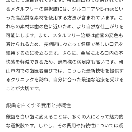
治療中の生活習慣の改善方法
るメタルフリーの選択肢には、ジルコニアやE-maxとい
歯医者とのコミュニケーションの取り方
った高品質な素材を使用する方法が含まれています。こ
れらの素材は歯の色に近いため、より自然な仕上がりを
治療後も美しい歯を維持するための習慣
可能にします。また、メタルフリー治療は歯茎の変色も
歯医者選びのためのカウンセリング活用法
避けられるため、長期間にわたって健康で美しい口元を
定期的なメンテナンスの重要性
維持するのに役立ちます。さらに、金属による口内の不
笑顔に自信！岡山市内での歯医者治療の最新情
快感を軽減できるため、患者様の満足度も高いです。岡
報
山市内での歯医者選びでは、こうした最新技術を提供す
岡山市内での最新治療技術のトレンド
るクリニックを訪ね、自分に合った最適な治療を受ける
歯医者での治療を決める前に知っておくべ
ことが大切です。
きこと
銀歯を白くする費用と持続性
地元で人気の歯医者のおすすめ施術
治療に関する最新の研究とその応用
銀歯を白い歯に変えることは、多くの人にとって魅力的
治療を受けた患者の満足度調査
な選択肢です。しかし、その費用や持続性については疑