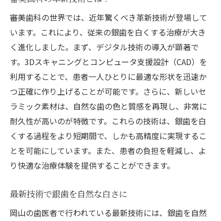
治療前のカウンセリングの重要性
審美歯科の世界では、近年驚くべき革新技術が登場して
います。これにより、従来の銀歯を白くする治療が大き
岡山市内の歯医者選びで注意すべき点
く進化しました。まず、デジタル技術の導入が顕著で
適切な予約と待ち時間の管理法
す。3Dスキャニングとコンピュータ支援設計（CAD）を
快適な治療環境の見極め方
利用することで、患者一人ひとりに最適な形状を迅速か
白い歯を手に入れるための岡山での審美歯科治
つ正確に作り上げることが可能です。さらに、新しいセ
療法
ラミック素材は、自然な歯の色と質感を再現し、非常に
ホワイトニングとセラミックの違い
耐久性が高いのが特徴です。これらの技術は、銀歯を白
美容歯科における最新治療法
くする過程をより短期間で、しかも高精度に実現するこ
歯の色を改善するための選択肢
とを可能にしています。また、患者の負担を軽減し、よ
治療後のメンテナンス方法
り快適な治療体験を提供することができます。
歯の健康と美しさを両立させる秘訣
最新技術で銀歯を自然な白さに
審美歯科治療を成功させるためのアドバイ
岡山の歯医者で行われている最新技術には、銀歯を自然
ス