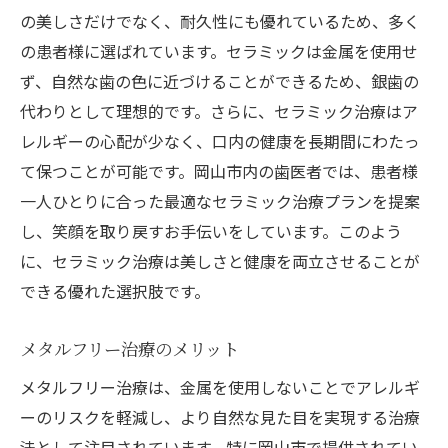
美しい笑顔を作る歯医者の選定基準
の美しさだけでなく、耐久性にも優れているため、多く
アフターケアが充実している歯医者とは
の患者様に選ばれています。セラミックは金属を使用せ
岡山で選ばれる歯医者の実績と事例
ず、自然な歯の色に近づけることができるため、銀歯の
銀歯を白くするための岡山での治療法とその効
代わりとして理想的です。さらに、セラミック治療はア
果
レルギーの心配が少なく、口内の健康を長期間にわたっ
セラミック治療の効果と持続性
て保つことが可能です。岡山市内の歯医者では、患者様
一人ひとりに合った最適なセラミック治療プランを提案
ホワイトニングで得られる短期的な効果
し、笑顔を取り戻すお手伝いをしています。このよう
メタルフリー治療の長期的なメリット
に、セラミック治療は美しさと健康を両立させることが
治療法による効果の違いを徹底比較
できる優れた選択肢です。
患者の満足度が高い治療法とは
新技術による副作用のリスクと対策
メタルフリー治療のメリット
岡山で理想の白い歯を手に入れるための歯医者
メタルフリー治療は、金属を使用しないことでアレルギ
活用法
ーのリスクを軽減し、より自然な見た目を実現する治療
効果的な歯医者の活用法とは
法として注目されています。特に岡山市で提供されてい