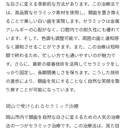
な白さに変える革新的な方法があります。この治療法で
銀歯を白くしたい方必見！岡山での歯医者治療
は、高品質なセラミック素材を使用し、銀歯を置き換え
の実際
ることで美しい白い歯を実現します。セラミックは金属
治療を受けた患者の体験談
アレルギーの心配がなく、口腔内での耐久性にも優れて
治療前と治療後の違いを写真で解説
います。そして、色調も調整可能で、周囲の歯と違和感
歯医者での定期チェックの重要性
なく調和させることができます。また、この治療は短時
銀歯から白い歯への転換期における注意点
間で終わるため、忙しい方でも通いやすいのが魅力で
治療にかかる時間と回数の見通し
す。さらに、最新の接着技術を活用してセラミックをし
治療後の生活で気をつけるポイント
っかり固定し、長期間美しさを保ちます。こうした技術
の進歩により、銀歯を気にすることなく自然な笑顔を取
最新技術で美しい笑顔を実現する岡山の歯医者
り戻すことが可能になっています。
選び
最新技術を導入している歯医者の特徴
岡山で受けられるセラミック治療
口コミから見える信頼性の高い歯医者
岡山市内で銀歯を自然な白さに変えるための人気の治療
治療技術と設備の最新情報
法の一つがセラミック治療です。この治療法は、見た目