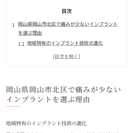
目次
岡山県岡山市北区で痛みが少ないインプラント
を選ぶ理由
地域特有のインプラント技術の進化
痛みを抑えるための最新技術
患者の声に基づく安心感の提供
インプラントがもたらす快適な生活
岡山と他地域の治療法の違い
岡山県岡山市北区で痛みが少ない
長期的な健康維持を考慮した選択肢
インプラントを選ぶ理由
痛みを最小限に抑えるインプラントの施術法と
は
最新技術による痛み軽減の工夫
地域特有のインプラント技術の進化
施術前後のケアがもたらす安心感