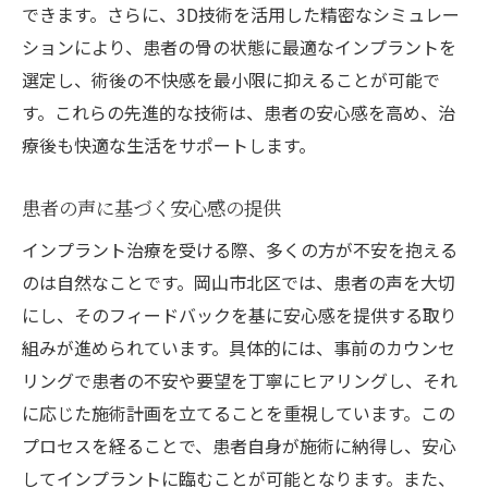
できます。さらに、3D技術を活用した精密なシミュレー
トの魅力
ションにより、患者の骨の状態に最適なインプラントを
自然な見た目と機能性の両立
選定し、術後の不快感を最小限に抑えることが可能で
患者に優しい施術方法の選択
す。これらの先進的な技術は、患者の安心感を高め、治
長期間の使用に耐える材料
療後も快適な生活をサポートします。
手術時間の短縮とその効果
失った歯の機能を取り戻すプロセス
患者の声に基づく安心感の提供
身体への影響を最小限に抑える技術
インプラント治療を受ける際、多くの方が不安を抱える
快適なインプラント生活を支える岡山県岡山市
のは自然なことです。岡山市北区では、患者の声を大切
の医院
にし、そのフィードバックを基に安心感を提供する取り
組みが進められています。具体的には、事前のカウンセ
患者の声を反映した治療施設
リングで患者の不安や要望を丁寧にヒアリングし、それ
安心できるアフターケアの提供
に応じた施術計画を立てることを重視しています。この
地域密着型の医療サービス
プロセスを経ることで、患者自身が施術に納得し、安心
技術と人間性を兼ね備えた医師陣
してインプラントに臨むことが可能となります。また、