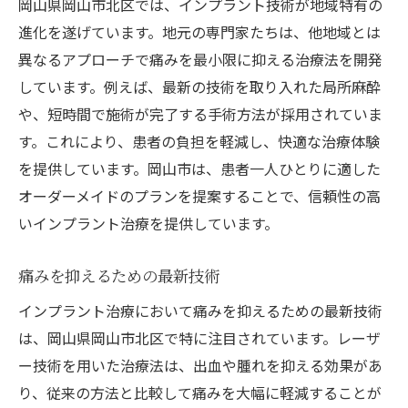
岡山県岡山市北区では、インプラント技術が地域特有の
患者に寄り添うインプラント施術
進化を遂げています。地元の専門家たちは、他地域とは
異なるアプローチで痛みを最小限に抑える治療法を開発
個別対応による不安の解消方法
しています。例えば、最新の技術を取り入れた局所麻酔
術後の回復を早めるポイント
や、短時間で施術が完了する手術方法が採用されていま
痛みを恐れないための知識の提供
す。これにより、患者の負担を軽減し、快適な治療体験
安心して受けられる岡山市のインプラント治療
を提供しています。岡山市は、患者一人ひとりに適した
のポイント
オーダーメイドのプランを提案することで、信頼性の高
医師と患者の信頼関係の構築
いインプラント治療を提供しています。
術前カウンセリングの重要性
症例に応じた最適な施術計画
痛みを抑えるための最新技術
痛みを軽減する麻酔技術
インプラント治療において痛みを抑えるための最新技術
治療後のフォローアップ体制
は、岡山県岡山市北区で特に注目されています。レーザ
ー技術を用いた治療法は、出血や腫れを抑える効果があ
地域医療のネットワーク活用
り、従来の方法と比較して痛みを大幅に軽減することが
失った歯を補うための負担の少ないインプラン