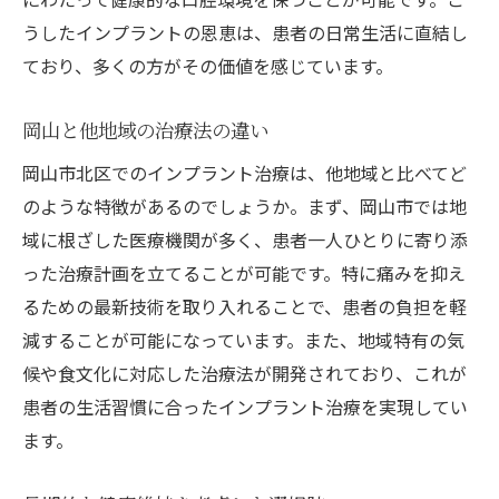
うしたインプラントの恩恵は、患者の日常生活に直結し
患者の声に耳を傾ける医療体制
ており、多くの方がその価値を感じています。
術中および術後の痛み管理
痛みを克服するためのサポート体制
岡山と他地域の治療法の違い
安心感を得るために知っておきたいインプラン
岡山市北区でのインプラント治療は、他地域と比べてど
トの基礎知識
のような特徴があるのでしょうか。まず、岡山市では地
インプラントの基本的な仕組み
域に根ざした医療機関が多く、患者一人ひとりに寄り添
治療を受ける前に知っておくべきこと
った治療計画を立てることが可能です。特に痛みを抑え
インプラントのメリットとデメリット
るための最新技術を取り入れることで、患者の負担を軽
治療の流れとその詳細
減することが可能になっています。また、地域特有の気
術後の生活に関するアドバイス
候や食文化に対応した治療法が開発されており、これが
患者の生活習慣に合ったインプラント治療を実現してい
健康的なインプラントライフを送るために
ます。