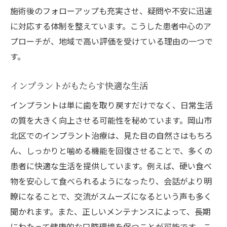
最新設備を備えた医院の選び方
施術後のフォローアップも充実させ、疑問や不安に迅速
コミュニケーションを重視したケア
に対応する体制を整えています。こうした患者中心のア
インプラント施術における身体への配慮とその
プローチが、地域で高い評価を受けている理由の一つで
重要性
す。
身体に優しいインプラントの選択
インプラントがもたらす快適な生活
患者ごとの身体状態を考慮した施術
インプラントは単に歯を取り戻すだけでなく、日常生活
健康維持をサポートする治療法
の質を大きく向上させる可能性を秘めています。岡山市
術後の身体の変化と対応策
北区でのインプラント治療は、見た目の自然さはもちろ
安心して選べる治療環境の整備
ん、しっかりと噛める機能を回復させることで、多くの
身体への負担を軽減する最新技術
患者に快適な生活を提供しています。例えば、硬い食べ
痛みを恐れずに選ぶ岡山市のインプラント治療
物を安心して食べられるようになったり、会話がより明
リラックスできる診察環境の提供
瞭になることで、交流がスムーズになるという声も多く
不安を解消するための情報提供
聞かれます。また、正しいメンテナンスによって、長期
痛みの少ない施術を可能にする努力
にわたって健康的な口腔環境を保つことが可能です。こ