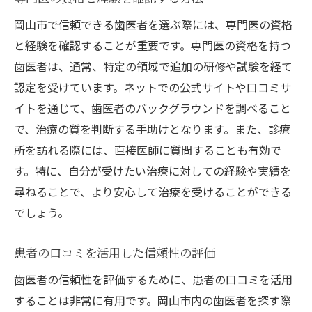
痛みを最小限に抑える治療技術
岡山市で信頼できる歯医者を選ぶ際には、専門医の資格
親身な相談と納得の診療説明
と経験を確認することが重要です。専門医の資格を持つ
歯医者は、通常、特定の領域で追加の研修や試験を経て
安心して治療を受けられる環境づくり
認定を受けています。ネットでの公式サイトや口コミサ
治療後のフォローアップ体制
イトを通じて、歯医者のバックグラウンドを調べること
地域密着型の信頼関係
で、治療の質を判断する手助けとなります。また、診療
経験豊富な歯医者専門医が提供するオーダーメ
所を訪れる際には、直接医師に質問することも有効で
イド治療の魅力
す。特に、自分が受けたい治療に対しての経験や実績を
最新技術を駆使したパーソナライズドケア
尋ねることで、より安心して治療を受けることができる
治療計画の立案とそのプロセス
でしょう。
患者のライフスタイルに合わせた柔軟な対
応
患者の口コミを活用した信頼性の評価
長期的視点での健康維持を目指す
歯医者の信頼性を評価するために、患者の口コミを活用
専門医の知識を生かしたアドバイス
することは非常に有用です。岡山市内の歯医者を探す際