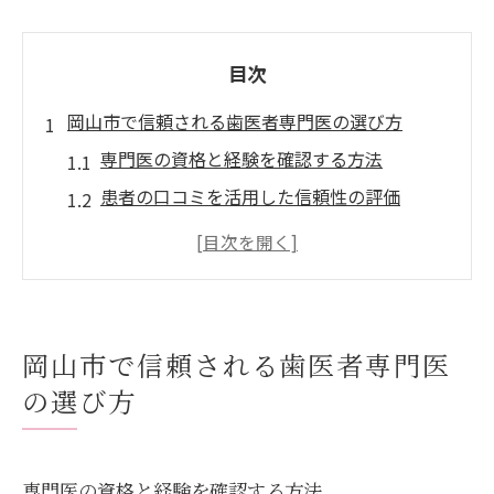
目次
岡山市で信頼される歯医者専門医の選び方
専門医の資格と経験を確認する方法
患者の口コミを活用した信頼性の評価
通いやすい立地条件と診療時間の検討
最新の設備と技術を備えたクリニックを選
ぶ
透明で納得のいく治療費用を知る
岡山市で信頼される歯医者専門医
初診時のカウンセリングでの重要ポイント
の選び方
安心の治療を提供する岡山市の歯医者専門医を
訪れる理由
個々の症状に応じたオーダーメイド治療
専門医の資格と経験を確認する方法