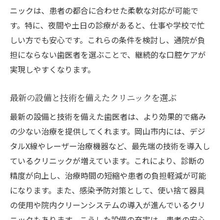
ニックは、患者の都合に合わせた柔軟な対応が可能で
セラミック治療の利点とその適用例
す。特に、夜間や土日の診療があると、仕事や学校で忙
ホワイトニングで叶える自然な白さ
しい方でも安心です。これらの条件を検討し、通院が負
長期的な視点での健康美を目指す
担にならない歯医者を選ぶことで、継続的な口腔ケアが
あなたにぴったりの歯医者専門医を岡山市で見
実現しやすくなります。
つけよう
最新の設備と技術を備えたクリニックを選ぶ
自身のニーズに合ったクリニックの探し方
訪問前に確認すべきポイント
最新の設備と技術を備えた歯医者は、より効果的で痛み
の少ない治療を提供してくれます。岡山市内には、デジ
地元で評判の高い専門医を選ぶ理由
タルX線やレーザー治療機器など、最先端の技術を導入し
治療内容と料金の透明性
ているクリニックが増えています。これにより、診断の
カウンセリングでの適切な質問事項
精度が向上し、治療時間の短縮や患者の負担軽減が可能
インターネットの活用と慎重な情報収集
になります。また、感染予防対策として、使い捨て器具
口腔内の健康をサポートする岡山市の歯医者専
の使用や院内クリーンシステムの導入が進んでいるクリ
門医のアプローチ
ニックもあります。こうした設備の充実は、患者の安心