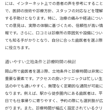
には、インターネット上での患者の声を参考にすること
安心して相談できる環境
で、医師の技術や診療方針、スタッフの対応などを理解
岡山市で評判の高い歯医者専門医が実践する口
する手助けとなります。特に、治療の痛みや経過につい
腔内ケア
ての意見は、実際の体験に基づくため、信頼性が高い情
定期的なメンテナンスの重要性
報です。さらに、口コミは診療所の雰囲気や設備につい
ホームケアとの連携で健康を維持
ても知る手がかりとなり、自分に合った歯医者を選ぶ際
個別ケアプランの作成と実施
に役立ちます。
口腔内の健康状態を把握する方法
予防歯科の大切さとその実践
通いやすい立地条件と診療時間の検討
最新の研究を取り入れたケアアプローチ
岡山市で歯医者を選ぶ際、立地条件と診療時間は非常に
見た目と機能を両立する岡山市の歯医者専門医
重要な要素です。アクセスの良いクリニックは忙しい生
の治療術
活の中でも通いやすく、無理なく定期的な通院が可能に
なります。例えば、駅から徒歩圏内にある歯医者は、平
審美歯科で実現する美しい笑顔
日でも仕事帰りに寄りやすく、予約の際にも選択肢が広
噛み合わせを整える機能的治療
がります。また、診療時間が幅広く設定されているクリ
総合的な治療計画で得られる効果