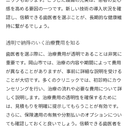
予防に重きを置いた治療方針
感を高める要因の一つです。新しい技術の導入状況を確
総合的な口腔ケアで健康を維持
認し、信頼できる歯医者を選ぶことが、長期的な健康維
ライフスタイルに合わせた健康管理
持に繋がるでしょう。
専門医による定期的なチェックアップ
透明で納得のいく治療費用を知る
歯周病予防とその取り組み
歯医者を選ぶ際に、治療費用が透明であることは非常に
患者の声に応える柔軟な治療対応
重要です。岡山市では、治療の内容や期間によって費用
岡山市で安心して通える歯医者専門医の選定ポ
が異なることがありますが、事前に詳細な説明を受ける
イント
ことが大切です。多くのクリニックでは、初診時にカウ
信頼できる専門医の資格と経験
ンセリングを行い、治療の流れや必要な費用について詳
口コミやレビューを活用した情報収集
しく説明します。治療費用の透明性を確保するために
治療費用の透明性と保険適用の確認
は、見積もりを明確に提示してもらうことが有効です。
最新技術を備えた設備とスタッフ
さらに、保険適用の有無や分割払いのオプションについ
リラックスできる院内環境
ても確認しておくと良いでしょう。信頼できる歯医者を