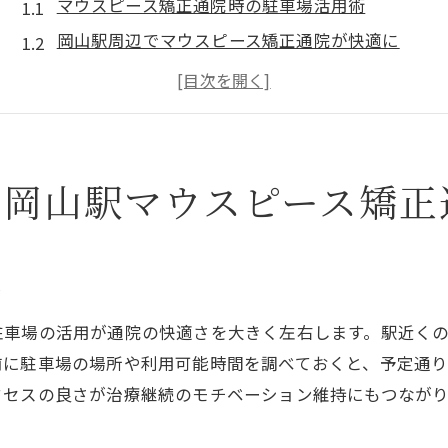
マウスピース矯正通院時の駐車場活用術
岡山駅周辺でマウスピース矯正通院が快適に
駐車場選びがマウスピース矯正成功の鍵
忙しい方のための駐車場付き矯正通院法
マウスピース矯正と駐車場利用のメリット比較
岡山駅近で無理なく通える矯正治療方法
る岡山駅マウスピース矯正
マウスピース矯正費用と効果の違いを徹底解説
マウスピース矯正費用の相場と効果を比較
費用対効果で選ぶ岡山のマウスピース矯正
術
マウスピース矯正で得られる実際の効果とは
駐車場の活用が通院の快適さを大きく左右します。駅近く
岡山で安いマウスピース矯正の特徴解説
前に駐車場の場所や利用可能時間を調べておくと、予定通
通院にかかる費用も含めた矯正費用の考え方
クセスの良さが治療継続のモチベーション維持にもつながり
マウスピース矯正の費用と治療満足度を検証