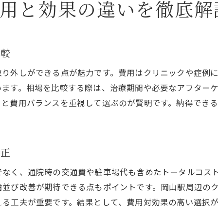
費用と効果の違いを徹底解
口コミで選ばれる矯正医院の魅力とは
岡山の矯正治療で人気の体験談まとめ
マウスピース矯正とワイヤー矯正の特徴比較
比較
マウスピース矯正とワイヤー矯正の違い解説
取り外しができる点が魅力です。費用はクリニックや症例
岡山で注目の矯正治療を徹底比較
います。相場を比較する際は、治療期間や必要なアフター
見た目や快適さで選ぶ矯正治療の選択肢
さと費用バランスを重視して選ぶのが賢明です。納得でき
費用と効果で知る矯正治療の最適解
ワイヤー矯正とマウスピースのメリット比較
通院方法や駐車場利用の違いもチェック
矯正
忙しい方に最適な岡山駅近マウスピース矯正活用法
でなく、通院時の交通費や駐車場代も含めたトータルコス
時短で通えるマウスピース矯正のすすめ
歯並び改善が期待できる点もポイントです。岡山駅周辺の
岡山駅近くで忙しい方の矯正治療サポート術
える工夫が重要です。結果として、費用対効果の高い選択
マウスピース矯正で効率的な通院を実現