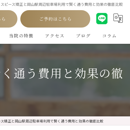
ウスピース矯正と岡山駅周辺駐車場利用で賢く通う費用と効果の徹底比較
ちら
ご予約はこちら
当院の特徴
アクセス
ブログ
コラム
白い歯
賢く通う費用と効果の徹
インプラント
ホワイトニング
矯正
クリーニング
ース矯正と岡山駅周辺駐車場利用で賢く通う費用と効果の徹底比較