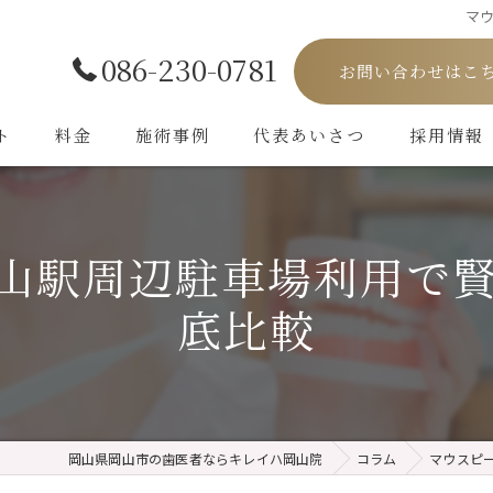
マ
086-230-0781
お問い合わせはこ
ト
料金
施術事例
代表あいさつ
採用情報
山駅周辺駐車場利用で
底比較
岡山県岡山市の歯医者ならキレイハ岡山院
コラム
マウスピ