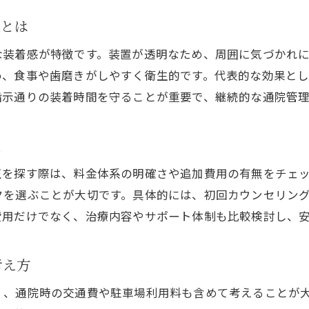
駐車場利用でストレスフリーな矯正体験へ
果とは
仕事帰りにも通いやすい矯正治療の工夫
な装着感が特徴です。装置が透明なため、周囲に気づかれ
忙しい毎日でも続けやすいマウスピース矯正
め、食事や歯磨きがしやすく衛生的です。代表的な効果と
指示通りの装着時間を守ることが重要で、継続的な通院管
説
正を探す際は、料金体系の明確さや追加費用の有無をチェ
クを選ぶことが大切です。具体的には、初回カウンセリン
費用だけでなく、治療内容やサポート体制も比較検討し、
考え方
く、通院時の交通費や駐車場利用料も含めて考えることが