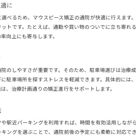
岡山駅周辺で快適に矯正治療を受けるコツ
快適に
岡山駅付近でマウスピース矯正を快適に受ける方
に選べるため、マウスピース矯正の通院が快適に行えます
駅近の駐車場利用で矯正治療もラクラク通院
リットです。たとえば、通勤や買い物のついでに立ち寄れ
マウスピース矯正が快適な通院を実現する理由
功率向上にも寄与します。
忙しい方も安心の通院サポート術を紹介
鍵
快適な矯正治療は駐車場環境の工夫から
岡山駅周辺で賢く矯正治療を続ける秘訣
通院のしやすさが重要です。そのため、駐車場選びは治療
目立ちにくいマウスピース矯正が選ばれる理由
びに駐車場所を探すストレスを軽減できます。具体的には
境は、治療計画通りの矯正進行をサポートします。
マウスピース矯正が人気の理由に迫る
目立ちにくい矯正方法がもたらす安心感
法
自然な仕上がりが期待できるマウスピース矯正
岡山で選ばれる矯正治療の新常識を解説
クや駅近パーキングを利用すれば、時間を有効活用しなが
マウスピース矯正は美容意識にもぴったり
ーキングを選ぶことで、通院前後の予定にも柔軟に対応で