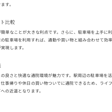
せます。
ワイヤー矯正と比べたマウスピースの魅力
通院しやすさ重視なら駐車場活用がポイント
ット比較
駐車場完備でマウスピース矯正がもっと身近に
通院のしやすさで選ぶマウスピース矯正のコツ
が簡単なことが大きな利点です。さらに、駐車場を上手に
辺の駐車場を利用すれば、通勤や買い物と組み合わせて効
岡山駅近くで駐車場が使える矯正医院の探し方
が実現します。
忙しい毎日でも安心な通院環境を整える方法
駐車場利用とマウスピース矯正の相乗効果
法
来院が快適な岡山駅周辺の矯正治療ポイント
口コミで話題のマウスピース矯正体験談集
スの良さと快適な通院環境が魅力です。駅周辺の駐車場を
、仕事帰りや休日の買い物ついでに通院できるため、ライ
実際の体験談から見るマウスピース矯正の効果
びへの近道となります。
口コミで高評価の岡山駅マウスピース矯正事情
通院者の声でわかる矯正治療の本音ポイント
マウスピース矯正のリアルな評判を徹底紹介