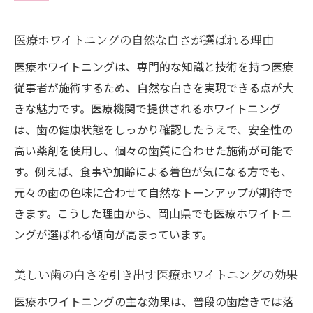
岡山で医療ホワイトニングが注目される最
新事情
医療ホワイトニングの自然な白さが選ばれる理由
口コミで話題の医療ホワイトニング体験談
医療ホワイトニングは、専門的な知識と技術を持つ医療
岡山県で安心の医療ホワイトニングを選ぶ理由
従事者が施術するため、自然な白さを実現できる点が大
医療ホワイトニングを岡山県で選ぶ安心の
きな魅力です。医療機関で提供されるホワイトニング
基準とは
は、歯の健康状態をしっかり確認したうえで、安全性の
岡山県の医療ホワイトニングが支持される
高い薬剤を使用し、個々の歯質に合わせた施術が可能で
理由
す。例えば、食事や加齢による着色が気になる方でも、
信頼できる医療機関とホワイトニングの選
元々の歯の色味に合わせて自然なトーンアップが期待で
び方
きます。こうした理由から、岡山県でも医療ホワイトニ
ングが選ばれる傾向が高まっています。
安全重視の岡山県医療ホワイトニング最新
事情
美しい歯の白さを引き出す医療ホワイトニングの効果
岡山県で医療ホワイトニングが人気の秘密
医療ホワイトニングの主な効果は、普段の歯磨きでは落
納得できる医療ホワイトニングの選択ポイ