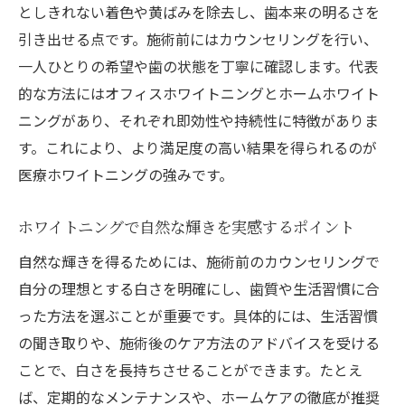
としきれない着色や黄ばみを除去し、歯本来の明るさを
ント
引き出せる点です。施術前にはカウンセリングを行い、
費用や効果を比較したい方へ医療ホワイトニン
一人ひとりの希望や歯の状態を丁寧に確認します。代表
グ徹底解説
的な方法にはオフィスホワイトニングとホームホワイト
医療ホワイトニングの費用相場とその内訳
ニングがあり、それぞれ即効性や持続性に特徴がありま
を解説
す。これにより、より満足度の高い結果を得られるのが
岡山県で受ける医療ホワイトニングの効果
医療ホワイトニングの強みです。
比較
費用対効果で選ぶ医療ホワイトニングのポ
ホワイトニングで自然な輝きを実感するポイント
イント
自然な輝きを得るためには、施術前のカウンセリングで
医療ホワイトニングと一般ホワイトニング
自分の理想とする白さを明確にし、歯質や生活習慣に合
の違い
った方法を選ぶことが重要です。具体的には、生活習慣
岡山の医療ホワイトニング料金と選び方の
の聞き取りや、施術後のケア方法のアドバイスを受ける
コツ
ことで、白さを長持ちさせることができます。たとえ
口コミから見る医療ホワイトニングの費用
ば、定期的なメンテナンスや、ホームケアの徹底が推奨