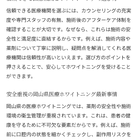
納得の医療ホワイトニング選びで理想の笑顔を
信頼できる医療機関を選ぶには、カウンセリングの充実
実現
度や専門スタッフの有無、施術後のアフターケア体制を
満足できる医療ホワイトニング選びのポイ
確認することが大切です。なぜなら、これらは施術の安
ント
全性と満足度に直結するからです。例えば、施術内容や
理想の笑顔へ導く医療ホワイトニングの選
薬剤について丁寧に説明し、疑問点を解消してくれる医
び方
療機関は信頼性が高いといえます。選び方のポイントを
納得できる医療ホワイトニングで自信のあ
押さえることで、安心してホワイトニングを受けること
る口元へ
ができます。
岡山県で実現する医療ホワイトニングの魅
安全重視の岡山県医療ホワイトニング最新事情
力
岡山県の医療ホワイトニングでは、薬剤の安全性や施術
選んで良かった医療ホワイトニング体験談
環境の衛生管理が重視されています。これは、患者の健
医療ホワイトニングで叶える理想の白い歯
康を守るために不可欠な要素だからです。例えば、施術
と笑顔
前に口腔内の状態を細かくチェックし、副作用リスクを