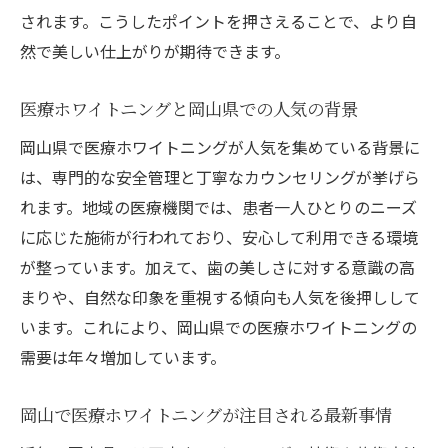
満足度
されます。こうしたポイントを押さえることで、より自
ホームとオフィス医療ホワイトニングの違いと
然で美しい仕上がりが期待できます。
は
医療ホワイトニングと岡山県での人気の背景
医療ホワイトニングのホームとオフィスの
違い
岡山県で医療ホワイトニングが人気を集めている背景に
は、専門的な安全管理と丁寧なカウンセリングが挙げら
岡山で選ぶホームホワイトニングの特徴と
れます。地域の医療機関では、患者一人ひとりのニーズ
魅力
に応じた施術が行われており、安心して利用できる環境
オフィス医療ホワイトニングの即効性と安
が整っています。加えて、歯の美しさに対する意識の高
心感
まりや、自然な印象を重視する傾向も人気を後押しして
ホームとオフィスどちらが自分に合うかの
います。これにより、岡山県での医療ホワイトニングの
選び方
需要は年々増加しています。
医療ホワイトニングの利用シーン別比較ポ
イント
岡山で医療ホワイトニングが注目される最新事情
口コミで分かるホーム・オフィスの満足度