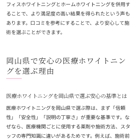
フィスホワイトニングとホームホワイトニングを併用す
験
ることで、より満足度の高い結果を得られたという声も
口コミで分かる医療ホワイトニングの実力と評
あります。口コミを参考にすることで、より安心して施
判
術を選ぶことができます。
医療ホワイトニングの口コミで分かる効果
と満足度
岡山で人気の医療ホワイトニング体験談ま
岡山県で安心の医療ホワイトニン
とめ
グを選ぶ理由
実際の利用者が語る医療ホワイトニングの
魅力
評判が高い医療ホワイトニングの特徴とは
医療ホワイトニングを岡山県で選ぶ安心の基準とは
医療ホワイトニング選びに役立つ口コミ情
医療ホワイトニングを岡山県で選ぶ際は、まず「信頼
報
性」「安全性」「説明の丁寧さ」が重要な基準です。な
満足できる医療ホワイトニング口コミ活用
ぜなら、医療機関ごとに使用する薬剤や施術方法、スタ
術
ッフの専門知識に違いがあるためです。例えば、施術前