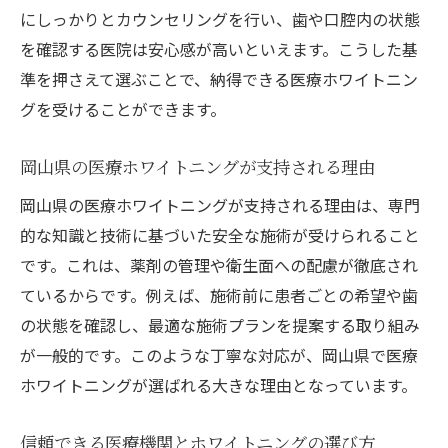
にしっかりとカウンセリングを行い、歯や口腔内の状態
医療ホワイトニング後も美しさを保つケアのコ
を確認する医院は安心感が高いといえます。こうした基
ツ
準を押さえて選ぶことで、納得できる医療ホワイトニン
医療ホワイトニング後に白さを保つケア方
グを受けることができます。
法
美しい歯を長持ちさせるアフターケアのポ
岡山県の医療ホワイトニングが支持される理由
イント
岡山県の医療ホワイトニングが支持される理由は、専門
施術後の医療ホワイトニング効果を持続さ
的な知識と技術に基づいた安全な施術が受けられること
せるコツ
です。これは、薬剤の管理や衛生面への配慮が徹底され
岡山県で受ける医療ホワイトニングと日常
ているからです。例えば、施術前に患者ごとの希望や歯
ケア
の状態を確認し、最適な施術プランを提案する取り組み
医療ホワイトニング後の正しいセルフケア
が一般的です。このような丁寧な対応が、岡山県で医療
習慣
ホワイトニングが選ばれる大きな理由となっています。
口コミで人気の医療ホワイトニング後のケ
ア方法
信頼できる医療機関とホワイトニングの選び方