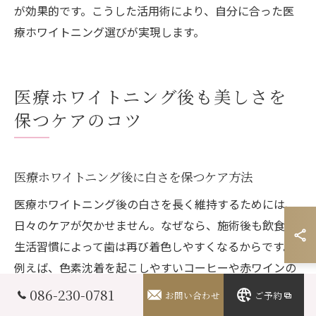
が効果的です。こうした活用術により、自分に合った医
療ホワイトニング選びが実現します。
医療ホワイトニング後も美しさを
保つケアのコツ
医療ホワイトニング後に白さを保つケア方法
医療ホワイトニング後の白さを長く維持するためには、
日々のケアが欠かせません。なぜなら、施術後も飲食や
生活習慣によって歯は再び着色しやすくなるからです。
例えば、色素沈着を起こしやすいコーヒーや赤ワインの
摂取を控えたり、すぐに口をゆすぐ習慣をつけることが
086-230-0781
お問い合わせ
ご予約
実践的な対策となります。日常の意識を少し変えるだけ