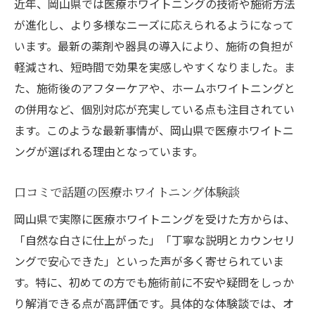
近年、岡山県では医療ホワイトニングの技術や施術方法
の違い
が進化し、より多様なニーズに応えられるようになって
医療ホワイトニングの安全性や違法性が気にな
います。最新の薬剤や器具の導入により、施術の負担が
る方へ
軽減され、短時間で効果を実感しやすくなりました。ま
医療ホワイトニングの安全性と違法性の基
た、施術後のアフターケアや、ホームホワイトニングと
礎知識
の併用など、個別対応が充実している点も注目されてい
岡山で安心できる医療ホワイトニングの選
ます。このような最新事情が、岡山県で医療ホワイトニ
び方
ングが選ばれる理由となっています。
違法なホワイトニングを避けるための注意
口コミで話題の医療ホワイトニング体験談
点
医療ホワイトニングが合法な理由と根拠を
岡山県で実際に医療ホワイトニングを受けた方からは、
解説
「自然な白さに仕上がった」「丁寧な説明とカウンセリ
安全性重視で選ぶ医療ホワイトニングのチ
ングで安心できた」といった声が多く寄せられていま
ェックポイント
す。特に、初めての方でも施術前に不安や疑問をしっか
り解消できる点が高評価です。具体的な体験談では、オ
口コミで分かる医療ホワイトニングの実体