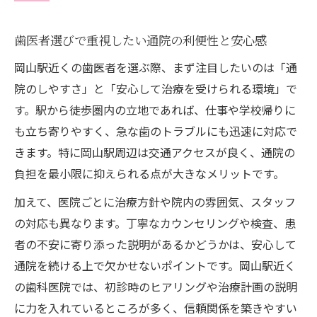
駅近くの歯医者で健康管理を始める利点
歯医者選びに悩んだら駅近を活用する方法
歯医者選びで重視したい通院の利便性と安心感
駅近歯医者の利便性が忙しい人におすすめ
岡山駅近くの歯医者を選ぶ際、まず注目したいのは「通
な理由
院のしやすさ」と「安心して治療を受けられる環境」で
歯医者選びはアクセスの良さと評判の両立
す。駅から徒歩圏内の立地であれば、仕事や学校帰りに
が重要
も立ち寄りやすく、急な歯のトラブルにも迅速に対応で
近い歯医者で受けられる定期検診と予防歯
きます。特に岡山駅周辺は交通アクセスが良く、通院の
科の魅力
負担を最小限に抑えられる点が大きなメリットです。
歯医者の治療費用や支払い方法を先に確認
加えて、医院ごとに治療方針や院内の雰囲気、スタッフ
するコツ
の対応も異なります。丁寧なカウンセリングや検査、患
口コミ比較で自分に合う駅近歯医者を見つ
者の不安に寄り添った説明があるかどうかは、安心して
ける方法
通院を続ける上で欠かせないポイントです。岡山駅近く
通いやすさ重視なら岡山駅周辺の歯医者へ
の歯科医院では、初診時のヒアリングや治療計画の説明
歯医者通院が続けやすい岡山駅近の魅力を
に力を入れているところが多く、信頼関係を築きやすい