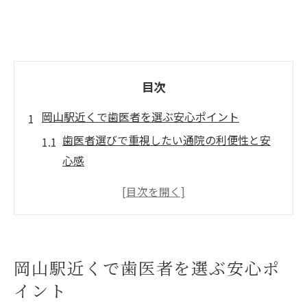
目次
岡山駅近くで歯医者を選ぶ安心ポイント
歯医者選びで重視したい通院の利便性と安
心感
岡山駅近くの歯医者に通う経済的メリット
とは
口コミ活用で評判の良い歯医者を見極める
コツ
岡山駅近くで歯医者を選ぶ安心ポ
歯医者の治療内容と費用説明を丁寧に確認
イント
する方法