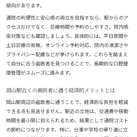
解説
傾向があります。
駅から近い歯医者で無理なく健康管理を実
通院の利便性と安心感の両立を目指すなら、駅からのア
現
クセスだけでなく、診療時間や予約のしやすさ、院内感
駅近歯医者の診療時間や予約対応の柔軟性
染対策なども確認しましょう。具体的には、平日夜間や
に注目
土日診療の有無、オンライン予約対応、院内の清潔さや
プライバシー配慮などが挙げられます。これらを踏まえ
歯医者のアクセスと口コミで選ぶ医院の特
て自分に合う歯医者を見つけることで、長期的な口腔健
徴
康管理がスムーズに進みます。
急な症状にも対応可能な駅近歯医者の利点
質とアクセスを両立する歯医者の見極め方
岡山駅近くの歯医者に通う経済的メリットとは
歯医者の治療実績と駅近のアクセス性を両
岡山駅周辺の歯医者に通うことで、経済的な負担を軽減
方確認
できる点も見逃せません。駅近の立地は、交通費や移動
評判の良い駅近歯医者で安心の治療を受け
時間を最小限に抑えられるため、結果として通院コスト
る秘訣
の節約につながります。特に、仕事や学校の帰り道に立
治療説明が丁寧な歯医者を駅近で見つける