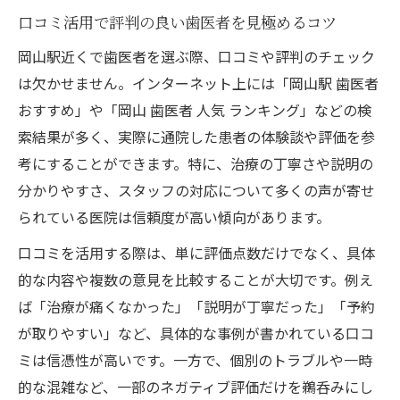
口コミ活用で評判の良い歯医者を見極めるコツ
ポイント
忙しい人のための岡山駅近い歯医者活用術
岡山駅近くで歯医者を選ぶ際、口コミや評判のチェック
スケジュール管理がしやすい駅近歯医者の
は欠かせません。インターネット上には「岡山駅 歯医者
魅力
おすすめ」や「岡山 歯医者 人気 ランキング」などの検
索結果が多く、実際に通院した患者の体験談や評価を参
歯医者の予約や待ち時間削減に駅近が役立
考にすることができます。特に、治療の丁寧さや説明の
つ理由
分かりやすさ、スタッフの対応について多くの声が寄せ
仕事帰りにも通いやすい歯医者の選び方
られている医院は信頼度が高い傾向があります。
岡山駅近くで評判の良い歯医者を有効活用
口コミを活用する際は、単に評価点数だけでなく、具体
する方法
的な内容や複数の意見を比較することが大切です。例え
治療内容や支払い方法を事前相談できる歯
ば「治療が痛くなかった」「説明が丁寧だった」「予約
医者の選択
が取りやすい」など、具体的な事例が書かれている口コ
ミは信憑性が高いです。一方で、個別のトラブルや一時
的な混雑など、一部のネガティブ評価だけを鵜呑みにし