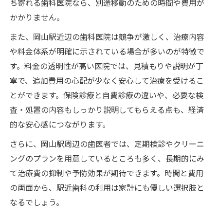
ち寄れる歯科医院なら、別途移動のための時間や費用が
方法
かかりません。
歯医者選びはアクセスと医院の特徴比較が
また、岡山駅近辺の歯科医院は競争が激しく、治療内容
大切
や料金体系が明確に示されている場合が多いのが特徴で
駅近の歯医者で快適な通院生活を実現する
す。料金の透明性が高い医院では、見積もりや説明が丁
工夫
寧で、追加費用の心配が少なく安心して治療を受けるこ
定期検診に適した歯医者を駅近で探すメリット
とができます。保険診療と自費診療の違いや、必要な検
駅近歯医者で定期検診が続けやすい理由
査・処置の内容もしっかり説明してもらえる点も、経済
歯医者選びはアクセスと予防歯科の充実度
的な安心感につながります。
で比較
さらに、岡山駅周辺の歯医者では、定期検診やクリーニ
忙しい人でも駅近の歯医者なら定期検診が
ングのプランを用意しているところも多く、長期的にみ
習慣に
て治療費の抑制や予防効果が期待できます。時間と費用
駅近歯医者で健康維持と治療費節約を同時
の両面から、駅近歯科の利用は家計にも優しい選択肢と
に叶える
なるでしょう。
歯医者の口コミや評判で定期検診先を選ぶ