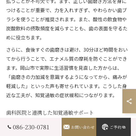
払うことが不可欠です。まず、正しい歯磨き方法を身に
つけることが重要で、力を入れすぎず、やわらかい歯ブ
ラシを使うことが推奨されます。また、酸性の飲食物や
炭酸飲料の摂取頻度を減らすことも、歯の表面を守るた
めに役立ちます。
さらに、食後すぐの歯磨きは避け、30分ほど時間をおい
てから行うことで、エナメル質の摩耗を防ぐことができ
ます。岡山市で実際に生活習慣を見直した方からは、
「歯磨きの力加減を意識するようになってから、痛みが
軽減した」といった声も寄せられています。こうした身
近な工夫が、知覚過敏の症状緩和につながります。
歯科医院と連携した知覚過敏サポート
知覚過敏が長引く場合やセルフケアで改善しない場合
086-230-0781
お問い合わせ
ご予約
は、早めに歯科医院を受診することが大切です。岡山県