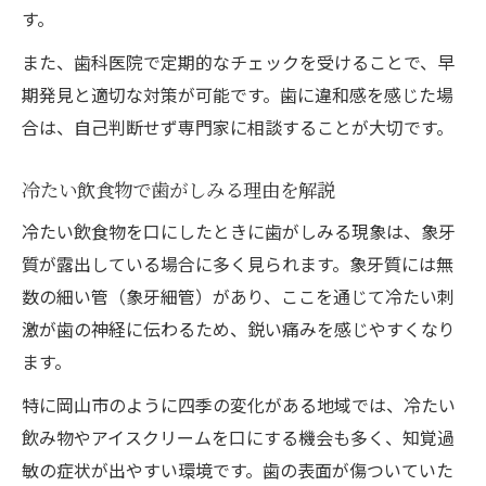
最新の知覚過敏治療法とその特徴
す。
知覚過敏緩和のための新技術を紹介
また、歯科医院で定期的なチェックを受けることで、早
マウスピース治療が知覚過敏に有効な理由
期発見と適切な対策が可能です。歯に違和感を感じた場
痛み軽減を目指す知覚過敏の実践方法
合は、自己判断せず専門家に相談することが大切です。
知覚過敏改善で注目される歯科ケア手法
冷たい飲食物で歯がしみる理由を解説
快適な生活を叶える知覚過敏緩和の工夫とは
冷たい飲食物を口にしたときに歯がしみる現象は、象牙
知覚過敏と上手に付き合う生活の知恵
質が露出している場合に多く見られます。象牙質には無
快適に過ごすための知覚過敏対応方法
数の細い管（象牙細管）があり、ここを通じて冷たい刺
知覚過敏緩和に役立つ生活習慣の工夫
激が歯の神経に伝わるため、鋭い痛みを感じやすくなり
歯科医院と連携した知覚過敏サポート
ます。
知覚過敏対策で快適な毎日を実現する
特に岡山市のように四季の変化がある地域では、冷たい
岡山市で知覚過敏治療を検討する際の選び方
飲み物やアイスクリームを口にする機会も多く、知覚過
岡山市で信頼できる歯科医院の選び方
敏の症状が出やすい環境です。歯の表面が傷ついていた