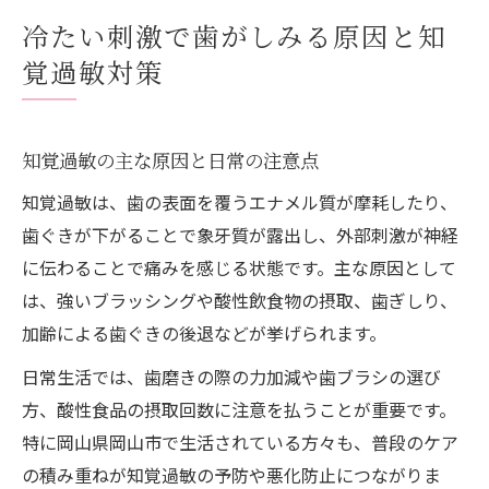
知覚過敏の症状をケアするための基本ポイント
冷たい刺激で歯がしみる原因と知
知覚過敏の代表的な症状と見極め方
覚過敏対策
症状ごとに異なる知覚過敏のケア方法
知覚過敏に適した歯磨き粉の選び方
知覚過敏の主な原因と日常の注意点
知覚過敏症状のセルフチェック方法
知覚過敏は、歯の表面を覆うエナメル質が摩耗したり、
歯科医院でできる知覚過敏の相談例
歯ぐきが下がることで象牙質が露出し、外部刺激が神経
セルフケアで実践できる知覚過敏の予防方法
に伝わることで痛みを感じる状態です。主な原因として
知覚過敏予防に効果的な歯磨き習慣
は、強いブラッシングや酸性飲食物の摂取、歯ぎしり、
セルフケアで知覚過敏を防ぐポイント
加齢による歯ぐきの後退などが挙げられます。
知覚過敏予防のための食生活アドバイス
日常生活では、歯磨きの際の力加減や歯ブラシの選び
日常でできる知覚過敏対策のコツ
方、酸性食品の摂取回数に注意を払うことが重要です。
知覚過敏予防のセルフケアグッズ活用法
特に岡山県岡山市で生活されている方々も、普段のケア
痛みが和らぐ知覚過敏の新しい改善アプローチ
の積み重ねが知覚過敏の予防や悪化防止につながりま