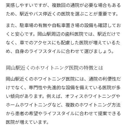
効果を持続させるためのアフターケア体制
実感しやすいですが、複数回の通院が必要な場合もある
の重要性
ため、駅近やバス停近くの医院を選ぶことが重要です。
岡山駅近くで安心して受けるホワイトニング体
また、駐車場の有無や自転車置き場の設備も確認してお
験談
くと安心です。岡山駅周辺の歯科医院では、駅近だけで
ホワイトニング体験者が語る歯科医院選び
なく、車でのアクセスにも配慮した医院が増えているた
の決め手
め、自身のライフスタイルに合わせて選びましょう。
岡山駅周辺で人気のホワイトニング施術と
は
岡山駅近くのホワイトニング医院の特徴とは
実際に通った歯科医院の安心ポイントをチ
岡山駅近くのホワイトニング医院には、通院の利便性だ
ェック
けでなく、専門性や先進的な設備を備えている医院が多
ホワイトニング施術前後で感じた効果の変
い傾向があります。例えば、オフィスホワイトニングや
化
ホームホワイトニングなど、複数のホワイトニング方法
初めてのホワイトニングでも安心のサポー
から患者の希望やライフスタイルに合わせて提案できる
ト体験
医院が増えています。