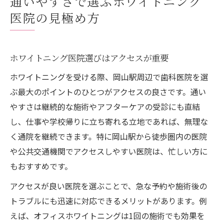
通いやすさで選ぶホワイトニング
ホワイトニングが得意な歯科医院の見極め
医院の見極め方
ポイント
急な予定でも安心なホワイトニング医院の
選び方
ホワイトニング医院選びはアクセスが重要
ホワイトニング効果を高める歯科医院の特徴と
ホワイトニングを受ける際、岡山駅周辺で歯科医院を選
は
ぶ最大のポイントのひとつがアクセスの良さです。通い
ホワイトニング効果を左右する歯科医院の
やすさは継続的な施術やアフターケアの受診にも直結
技術力
し、仕事や学校帰りに立ち寄れる立地であれば、無理な
専門性の高いホワイトニング施術で差が出
く通院を継続できます。特に岡山駅から徒歩圏内の医院
る理由
や公共交通機関でアクセスしやすい医院は、忙しい方に
最新機器を導入した歯科医院の強みと選び
もおすすめです。
方
アクセスが良い医院を選ぶことで、急な予約や施術後の
ホワイトニング専門スタッフが在籍する医
トラブルにも迅速に対応できるメリットがあります。例
院の魅力
えば、オフィスホワイトニングは1回の施術でも効果を