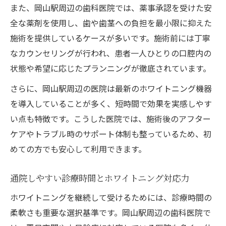
自分に合うホワイトニング方法の選び方ガイド
また、岡山駅周辺の歯科医院では、薬事承認を受けた安
自分に合うホワイトニング方法を歯科医院
全な薬剤を使用し、歯や歯茎への負担を最小限に抑えた
で相談
施術を提供しているケースが多いです。施術前には丁寧
なカウンセリングが行われ、患者一人ひとりの口腔内の
ホームとオフィス型ホワイトニングの違い
状態や希望に応じたプランニングが徹底されています。
とは
歯科医院でのカウンセリングで選ぶ最適な
さらに、岡山駅周辺の医院は最新のホワイトニング機器
方法
を導入していることが多く、短時間で効果を実感しやす
ライフスタイルに合わせたホワイトニング
い点も特徴です。こうした医院では、施術後のアフター
提案
ケアやトラブル時のサポート体制も整っているため、初
めての方でも安心して利用できます。
ホワイトニング選択時の注意点とポイント
失敗しない歯科医院選びで得る美白効果とは
通院しやすい診療時間とホワイトニング対応力
ホワイトニングで失敗しない歯科医院の選
ホワイトニングを継続して受けるためには、診療時間の
び方
柔軟さも重要な選択基準です。岡山駅周辺の歯科医院で
信頼できる歯科医院で得られる美白効果