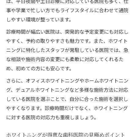
は、平日夜間や土日診療に対応している医院も多く、仕
ホワイトニング施術後の満足度を高めるポ
事や学業で忙しい方でもライフスタイルに合わせて通院
イント
しやすい環境が整っています。
美白効果を長持ちさせる歯科医院の工夫
診療時間が幅広い医院は、突発的な予定変更にも対応し
満足度の高いホワイトニング医院の特徴
やすく、予約の取りやすさも魅力です。また、ホワイト
アフターケア重視なら押さえておきたいポイン
ニングに特化したスタッフが常駐している医院では、急
ト
な相談や施術内容の変更にも柔軟に対応してくれるた
ホワイトニング後の歯科医院でのアフター
め、初めての方にも安心です。
ケア重要性
さらに、オフィスホワイトニングやホームホワイトニン
安心できるアフターケア体制がある医院を
グ、デュアルホワイトニングなど多様な施術方法に対応
選ぶ
している医院を選ぶことで、自分に合った施術を選択し
美白効果を長続きさせるアフターサポート
やすくなります。診療時間だけでなく、ホワイトニング
とは
に対する医院の対応力も重視しましょう。
トラブル回避のためのホワイトニング後対
応
ホワイトニングが得意な歯科医院の見極めポイント