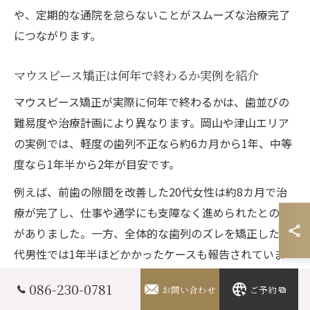
や、定期的な通院を怠らないことがスムーズな治療完了
につながります。
マウスピース矯正は何年で終わるか実例を紹介
マウスピース矯正が実際に何年で終わるかは、歯並びの
難易度や治療計画により異なります。岡山や津山エリア
の実例では、軽度の歯列不正なら約6カ月から1年、中等
度なら1年半から2年が目安です。
例えば、前歯の隙間を改善した20代女性は約8カ月で治
療が完了し、仕事や通学にも支障なく進められたとの声
がありました。一方、全体的な歯列のズレを矯正した30
代男性では1年半ほどかかったケースも報告されていま
す。
086-230-0781
お問い合わせ
ご予約
実際の期間は、装着時間の遵守や定期的な診察の有無が