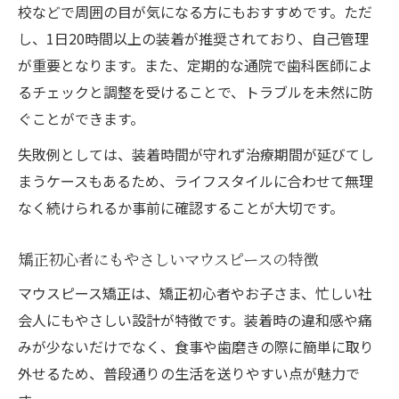
矯正で信頼できる歯科医院の選び方のポイ
校などで周囲の目が気になる方にもおすすめです。ただ
ント
し、1日20時間以上の装着が推奨されており、自己管理
安心の矯正治療をJR津山線沿線で受ける方
が重要となります。また、定期的な通院で歯科医師によ
法
るチェックと調整を受けることで、トラブルを未然に防
矯正の疑問は事前相談でしっかり解消しよ
ぐことができます。
う
失敗例としては、装着時間が守れず治療期間が延びてし
マウスピース矯正を安心して進めるための
まうケースもあるため、ライフスタイルに合わせて無理
工夫
なく続けられるか事前に確認することが大切です。
アフターケアが充実した矯正医院の特徴
矯正初心者にもやさしいマウスピースの特徴
マウスピース矯正は、矯正初心者やお子さま、忙しい社
会人にもやさしい設計が特徴です。装着時の違和感や痛
みが少ないだけでなく、食事や歯磨きの際に簡単に取り
外せるため、普段通りの生活を送りやすい点が魅力で