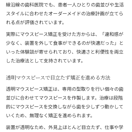
線沿線の歯科医院でも、患者一人ひとりの歯並びや生活
追加費用を避けるための矯正マウスピース
スタイルに合わせたオーダーメイドの治療計画が立てら
活用術
れる点が評価されています。
マウスピース矯正で賢く費用を抑える方法
実際にマウスピース矯正を受けた方からは、「違和感が
矯正の見積もり比較でわかるマウスピース
少なく、装置を外して食事ができるのが快適だった」と
の利点
いった体験談が寄せられており、快適さと利便性を両立
矯正の期間はどのくらい？体験談と目安を紹介
した治療法として支持されています。
矯正期間の目安とマウスピース治療の流れ
マウスピース矯正は何年で終わるか実例を
透明マウスピースで目立たず矯正を進める方法
紹介
透明マウスピース矯正は、専用の型取りを行い個々の歯
装着から完了までの矯正期間を徹底解説
並びに合わせてマウスピースを作製します。治療は段階
矯正の進行スピードを左右するポイント
的にマウスピースを交換しながら歯を少しずつ動かして
リアルな矯正体験談でわかる期間の違い
いくため、無理なく矯正を進められます。
JR津山線沿線で安心して矯正を進めるコツ
装置が透明なため、外見上ほとんど目立たず、仕事や学