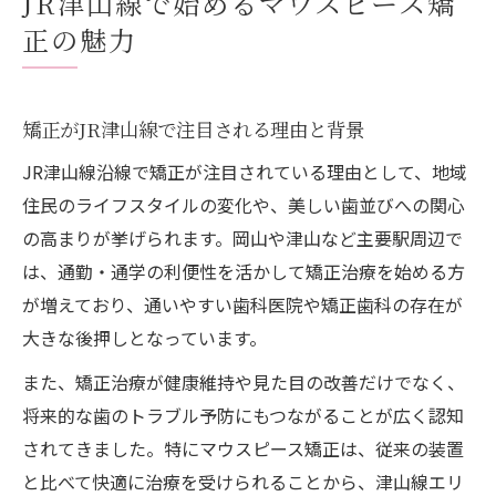
JR津山線で始めるマウスピース矯
徴
正の魅力
JR津山線沿線で選ばれる矯正治療のポイン
ト
目立たず矯正できるマウスピースの選び方
矯正がJR津山線で注目される理由と背景
矯正で失敗しないマウスピースの選定基準
JR津山線沿線で矯正が注目されている理由として、地域
ライフスタイル別矯正マウスピースの選び
住民のライフスタイルの変化や、美しい歯並びへの関心
方
の高まりが挙げられます。岡山や津山など主要駅周辺で
目立たない矯正を叶える素材やデザインの
は、通勤・通学の利便性を活かして矯正治療を始める方
比較
が増えており、通いやすい歯科医院や矯正歯科の存在が
矯正の専門家が推奨するマウスピースの特
大きな後押しとなっています。
徴
また、矯正治療が健康維持や見た目の改善だけでなく、
マウスピース矯正の選び方と長く続けるコ
将来的な歯のトラブル予防にもつながることが広く認知
ツ
されてきました。特にマウスピース矯正は、従来の装置
快適さ重視ならマウスピース矯正がおすすめ
と比べて快適に治療を受けられることから、津山線エリ