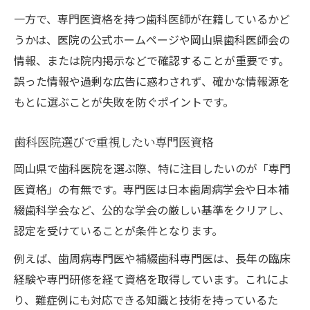
歯科医院選びで歯周病治療を重視する理由
一方で、専門医資格を持つ歯科医師が在籍しているかど
歯周病専門医が推奨するセルフケア方法
うかは、医院の公式ホームページや岡山県歯科医師会の
情報、または院内掲示などで確認することが重要です。
補綴歯科で重視すべき専門性と安全性
誤った情報や過剰な広告に惑わされず、確かな情報源を
補綴歯科専門医がいる歯科医院の特徴
もとに選ぶことが失敗を防ぐポイントです。
歯科医院で実現する安心の補綴治療
専門医による補綴歯科の最新技術解説
歯科医院選びで重視したい専門医資格
歯科医院選びで補綴分野を比較するポイン
岡山県で歯科医院を選ぶ際、特に注目したいのが「専門
ト
医資格」の有無です。専門医は日本歯周病学会や日本補
補綴歯科治療後のアフターケアと対応
綴歯科学会など、公的な学会の厳しい基準をクリアし、
実体験から知る岡山県の歯科医院事情
認定を受けていることが条件となります。
実体験でわかる歯科医院の対応と雰囲気
例えば、歯周病専門医や補綴歯科専門医は、長年の臨床
歯科医院選びで失敗しないための体験談
経験や専門研修を経て資格を取得しています。これによ
岡山県で評判の歯科医院の共通点
り、難症例にも対応できる知識と技術を持っているた