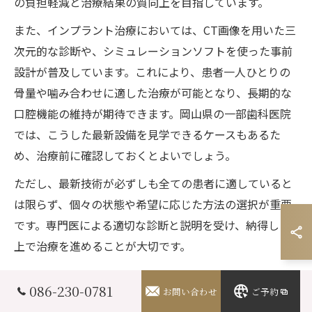
の負担軽減と治療結果の質向上を目指しています。
また、インプラント治療においては、CT画像を用いた三
次元的な診断や、シミュレーションソフトを使った事前
設計が普及しています。これにより、患者一人ひとりの
骨量や噛み合わせに適した治療が可能となり、長期的な
口腔機能の維持が期待できます。岡山県の一部歯科医院
では、こうした最新設備を見学できるケースもあるた
め、治療前に確認しておくとよいでしょう。
ただし、最新技術が必ずしも全ての患者に適していると
は限らず、個々の状態や希望に応じた方法の選択が重要
です。専門医による適切な診断と説明を受け、納得した
上で治療を進めることが大切です。
歯科医院選びで補綴分野を比較するポイント
086-230-0781
お問い合わせ
ご予約