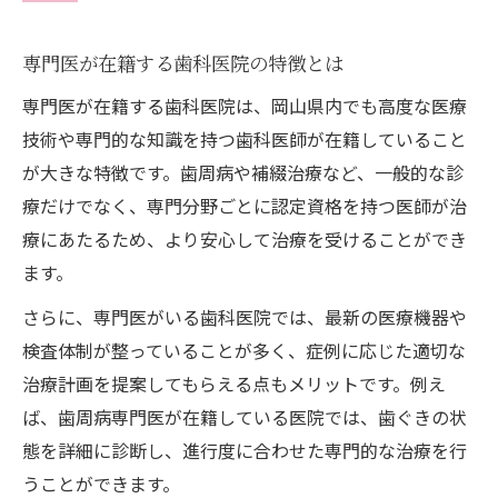
専門医の認定が信頼性に与える影響
専門医が在籍する歯科医院の特徴とは
歯科医院の安全性を判断するチェック項目
専門医が在籍する歯科医院は、岡山県内でも高度な医療
評判の悪い歯科医院を避けるポイント
技術や専門的な知識を持つ歯科医師が在籍していること
歯科医院の評判や口コミをどう活用するか
が大きな特徴です。歯周病や補綴治療など、一般的な診
歯科医院の口コミを正しく読み解く方法
療だけでなく、専門分野ごとに認定資格を持つ医師が治
ネット上の歯科医院評判の信憑性の見極め
療にあたるため、より安心して治療を受けることができ
ランキング情報と実際の歯科医院の違い
ます。
2chや掲示板での歯科医院情報の活用術
さらに、専門医がいる歯科医院では、最新の医療機器や
信頼できる歯科医院口コミの選び方
検査体制が整っていることが多く、症例に応じた適切な
専門医による歯周病治療のポイント解説
治療計画を提案してもらえる点もメリットです。例え
歯周病専門医がいる歯科医院の強み
ば、歯周病専門医が在籍している医院では、歯ぐきの状
歯科医院で受ける歯周病治療の流れ
態を詳細に診断し、進行度に合わせた専門的な治療を行
うことができます。
専門医による歯周病治療の効果と安心感