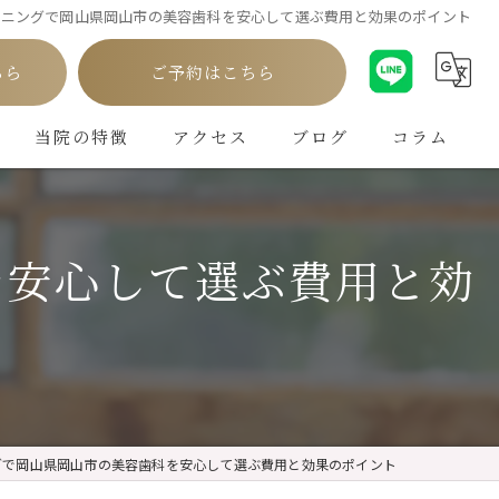
ーニングで岡山県岡山市の美容歯科を安心して選ぶ費用と効果のポイント
ちら
ご予約はこちら
当院の特徴
アクセス
ブログ
コラム
白い歯
を安心して選ぶ費用と効
インプラント
ホワイトニング
矯正
クリーニング
グで岡山県岡山市の美容歯科を安心して選ぶ費用と効果のポイント