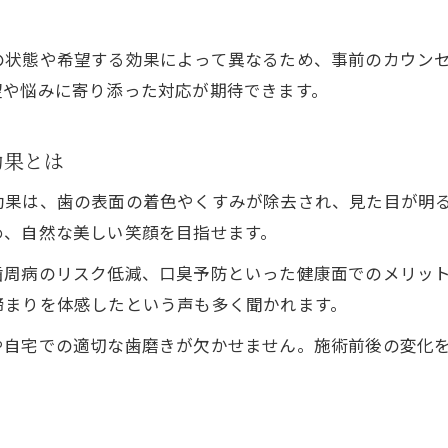
費用と効果のバランスを見極めるポイント
施術前後で変わる歯の美しさを実感しよう
の状態や希望する効果によって異なるため、事前のカウン
予防歯科との費用比較で納得の選択を
望や悩みに寄り添った対応が期待できます。
口コミでわかる費用対効果の実際の声
安心して通える歯科選びのコツをご紹介
効果とは
美容歯科を選ぶ際の信頼できる基準とは
効果は、歯の表面の着色やくすみが除去され、見た目が明
女性医師や丁寧なカウンセリングの重要性
め、自然な美しい笑顔を目指せます。
クリーニング施術の安全性と衛生管理を確認
歯周病のリスク低減、口臭予防といった健康面でのメリッ
通いやすさやネット予約の利便性を比較
締まりを体感したという声も多く聞かれます。
口コミや評判を生かした美容歯科選びの工夫
や自宅での適切な歯磨きが欠かせません。施術前後の変化
予防歯科と美容歯科の違いを知ろう
美容歯科と予防歯科の役割と目的を比較
クリーニングで得られる効果の違いとは