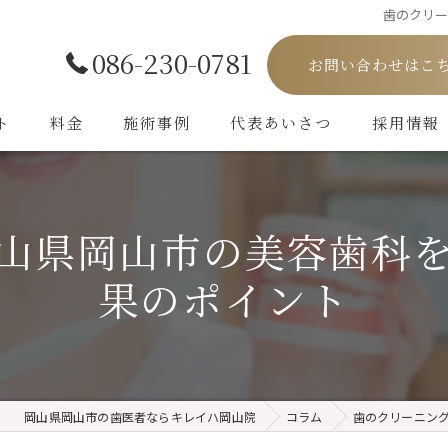
歯のクリ
086-230-0781
お問い合わせはこ
ト
料金
施術事例
代表あいさつ
採用情報
山県岡山市の美容歯科
果のポイント
岡山県岡山市の歯医者ならキレイハ岡山院
コラム
歯のクリーニン