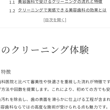
美容歯科で受けるクリーニングの流れと特徴
クリーニングで実感できる美容歯科の効果とは
岡山市で安心できる美容歯科の選び方
歯石取りやPMTCを含む施術内容の解説
美容歯科での予防歯科的アプローチの重要性
岡山市で歯のクリーニングを始めるポイント
歯のクリーニング体験
美容歯科を選ぶ前に知るべき基礎知識
岡山市で人気の美容歯科の特徴と魅力
クリーニング料金や施術内容の比較ポイント
と特徴
女性医師が在籍する美容歯科の安心感
歯科医院と比べて審美性や快適さを重視した流れが特徴で
ネット予約が便利なクリニックの選び方
グ方法や回数を提案します。これにより、初めての方でも
気になる美容歯科の費用と効果を徹底解説
汚れを除去し、歯の表面を滑らかに仕上げる工程が含まれ
美容歯科クリーニングの平均費用と相場感
美容歯科ならではの高度な施術が受けられる点も魅力です