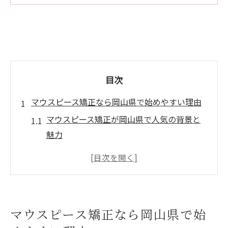
目次
マウスピース矯正なら岡山県で始めやすい理由
マウスピース矯正が岡山県で人気の背景と
魅力
岡山県でマウスピース矯正を選ぶメリット
通いやすさで選ぶ岡山のマウスピース矯正
取り外し可能なマウスピース矯正の快適さ
マウスピース矯正と岡山の矯正歯科の特徴
マウスピース矯正なら岡山県で始
理想の歯並びを叶える矯正選びの極意