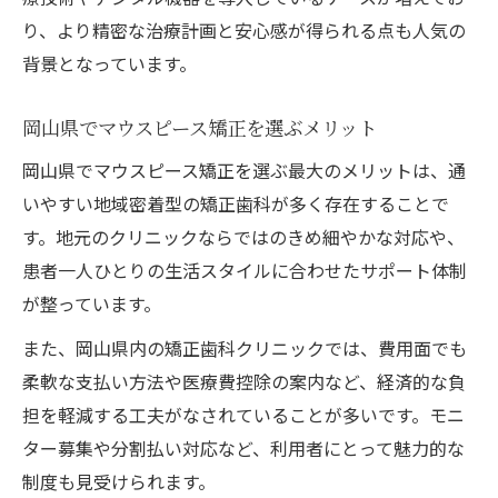
実際に岡山でマウスピース矯正を受けた声
り、より精密な治療計画と安心感が得られる点も人気の
評判の高いマウスピース矯正の特徴を紹介
背景となっています。
岡山の矯正歯科で口コミが多い医院の傾向
口コミで分かるマウスピース矯正の満足度
岡山県でマウスピース矯正を選ぶメリット
マウスピース矯正体験者のリアルな意見
岡山県でマウスピース矯正を選ぶ最大のメリットは、通
費用比較で分かるマウスピース矯正の選び方
いやすい地域密着型の矯正歯科が多く存在することで
す。地元のクリニックならではのきめ細やかな対応や、
マウスピース矯正費用の相場を岡山で比較
患者一人ひとりの生活スタイルに合わせたサポート体制
岡山で安いマウスピース矯正クリニックと
が整っています。
は
費用と効果で選ぶマウスピース矯正の基準
また、岡山県内の矯正歯科クリニックでは、費用面でも
柔軟な支払い方法や医療費控除の案内など、経済的な負
モニター募集を活用した費用節約法
担を軽減する工夫がなされていることが多いです。モニ
分割払い可能なマウスピース矯正の探し方
ター募集や分割払い対応など、利用者にとって魅力的な
ワイヤー矯正との違いを知り最適な方法へ
制度も見受けられます。
ワイヤー矯正とマウスピース矯正の違い