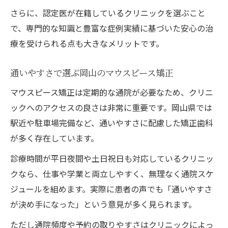
さらに、認定医が在籍しているクリニックを選ぶこと
マウスピース矯正の特徴と適応ケース
で、専門的な知識と豊富な症例実績に基づいた安心の治
岡山で主流の矯正治療法を比較
療を受けられる点も大きなメリットです。
マウスピース矯正ならではの日常生活の利
点
通いやすさで選ぶ岡山のマウスピース矯正
キスや食事のしやすさはマウスピース矯正
マウスピース矯正は定期的な通院が必要なため、クリニ
で
ックへのアクセスの良さは非常に重要です。岡山県では
駅近や駐車場完備など、通いやすさに配慮した矯正歯科
が多く存在しています。
診療時間が平日夜間や土日祝日も対応しているクリニッ
クなら、仕事や学業と両立しやすく、無理なく通院スケ
ジュールを組めます。実際に患者の声でも「通いやすさ
が決め手になった」という意見が多く見られます。
ただし通院頻度や予約の取りやすさはクリニックによっ