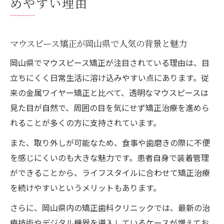
めやすい理由
マウスピース矯正で実現する理想の歯並び
とは
岡山県で矯正方法を比較するポイント
マウスピース矯正が岡山県で人気の背景と魅力
自分に合うマウスピース矯正の選び方
岡山県でマウスピース矯正が注目されている理由は、目
矯正歯科の口コミを活かした医院選び
立ちにくく日常生活に溶け込みやすい点にあります。従
来の金属ワイヤー矯正と比べて、透明なマウスピースは
岡山でおすすめのマウスピース矯正特徴
見た目が自然で、周囲の目を気にせず矯正治療を進めら
認定医による安心マウスピース矯正のポイント
れることが多くの方に支持されています。
マウスピース矯正は認定医の有無が重要
また、取り外しが可能なため、食事や歯磨きの際に不便
岡山の矯正歯科で認定医を見極める方法
を感じにくいのも大きな魅力です。患者自身で装着管理
認定医が行うマウスピース矯正の信頼性
ができることから、ライフスタイルに合わせて矯正治療
認定医とカウンセリングで得られる安心感
を続けやすいというメリットもあります。
岡山で信頼できるマウスピース矯正とは
さらに、岡山県内の矯正歯科クリニックでは、最新の治
口コミ評価で探る岡山県矯正のリアルな声
療技術やデジタル機器を導入しているケースが増えてお