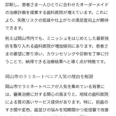
岡山市で話題のラミネートベニア効果とは
診断し、患者さま一人ひとりに合わせたオーダーメイド
低侵襲ラミネートベニアの仕組みを詳しく紹介
の治療計画を提案する歯科医院が増えています。これに
低侵襲ラミネートベニアのメリット解説
より、失敗リスクの低減や仕上がりの満足度向上が期待
ミニッシュで実現する削る量の少なさ
できます。
歯の負担を抑える最新治療技術とは
例えば岡山市内でも、ミニッシュをはじめとした最新技
ラミネートベニア術式の流れと特徴
術を取り入れる歯科医院が増加傾向にあります。患者さ
低侵襲治療が選ばれる理由とポイント
まの要望に寄り添い、カウンセリングや診断を丁寧に行
うことで、納得できる治療結果へと導く点が特徴です。
こんな悩みにミニッシュ式審美治療が最適
歯のすき間や変色にラミネートベニア活用
岡山市のラミネートベニア人気の理由を解説
ミニッシュ式が解決する前歯の悩み事例
岡山市でラミネートベニアが人気を集めている背景に
前歯の自然美を望む方へミニッシュ提案
は、審美治療に対する関心の高まりと、地域の歯科医院
ラミネートベニア治療が向く症状とは
による質の高いサービス提供があります。特に、前歯の
自信を持てる笑顔へ導く審美治療選び
すき間や変色、歯並びの悩みを短期間かつ低侵襲で改善
歯が気になるなら知りたい術式と削る量