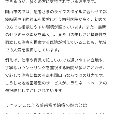
できる点が、多くの方に支持されている理由です。
ラミネートベニアの術式と削除量を解説
岡山市内では、患者さまのライフスタイルに合わせて診
ミニッシュで実現する最小限の歯削除法
療時間や予約対応を柔軟に行う歯科医院が多く、初めて
前歯治療で重要な削る量とその理由
の方でも相談しやすい環境が整っています。また、最新
ラミネートベニア術式の流れと注意点
のセラミック素材を導入し、見た目の美しさと機能性を
両立した治療を提案する医院が増えていることも、地域
安心して選べる低侵襲治療のポイント
での人気を後押ししています。
例えば、仕事や育児で忙しい方でも通いやすい立地や、
丁寧なカウンセリングを重視する医院が多いことから、
安心して治療に臨める点も岡山市ならではの魅力です。
こうした地域密着型のサービスが、ラミネートベニアの
選択肢として注目されています。
ミニッシュによる前歯審美治療の魅力とは