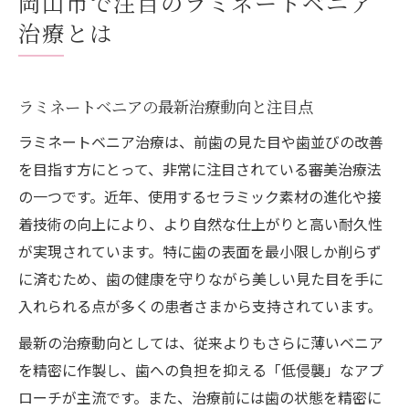
岡山市で注目のラミネートベニア
岡山市で選ばれるラミネートベニアの特徴
治療とは
前歯の自然美に導くミニッシュ技術解説
ミニッシュで実現する自然な前歯の仕上が
り
ラミネートベニアの最新治療動向と注目点
ラミネートベニア技術とミニッシュの違い
ラミネートベニア治療は、前歯の見た目や歯並びの改善
自然な歯並びを目指すミニッシュの特徴
を目指す方にとって、非常に注目されている審美治療法
前歯の美しさが際立つミニッシュの実力
の一つです。近年、使用するセラミック素材の進化や接
着技術の向上により、より自然な仕上がりと高い耐久性
ラミネートベニアとミニッシュの連携効果
が実現されています。特に歯の表面を最小限しか削らず
理想の笑顔はラミネートベニアで叶う理由
に済むため、歯の健康を守りながら美しい見た目を手に
ラミネートベニアが理想笑顔を作る仕組み
入れられる点が多くの患者さまから支持されています。
ミニッシュ導入で叶うナチュラルスマイル
最新の治療動向としては、従来よりもさらに薄いベニア
自然で美しい前歯のための治療法を解説
を精密に作製し、歯への負担を抑える「低侵襲」なアプ
ラミネートベニアがもたらす自信の笑顔
ローチが主流です。また、治療前には歯の状態を精密に