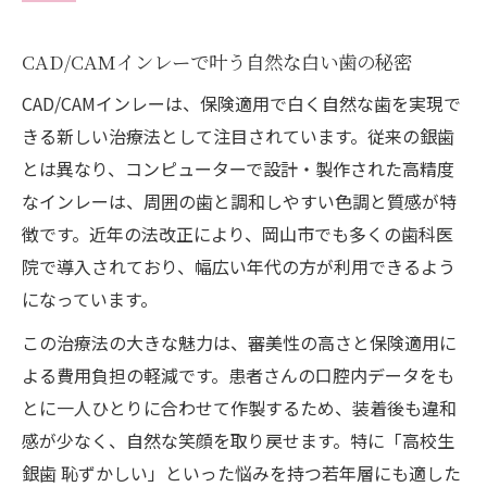
CAD/CAMインレーが銀歯の悩みに強い理由
目立たない白い詰め物を保険で実現
CAD/CAMインレーで叶う自然な白い歯の秘密
高校生に広がる自然な歯の新選択肢
CAD/CAMインレーは、保険適用で白く自然な歯を実現で
恥ずかしさを解消する審美治療の流れ
きる新しい治療法として注目されています。従来の銀歯
とは異なり、コンピューターで設計・製作された高精度
ブラックトライアングルにも有効な特徴
なインレーは、周囲の歯と調和しやすい色調と質感が特
保険適用で実現する白い歯の新常識を解説
徴です。近年の法改正により、岡山市でも多くの歯科医
CAD/CAMインレーの保険適用範囲を徹底解
院で導入されており、幅広い年代の方が利用できるよう
説
になっています。
費用を抑えて白い歯を手に入れる最新情報
この治療法の大きな魅力は、審美性の高さと保険適用に
高校生から大人まで保険適用で安心の治療
よる費用負担の軽減です。患者さんの口腔内データをも
金属アレルギー対策として注目される理由
とに一人ひとりに合わせて作製するため、装着後も違和
口コミで分かる保険適用のメリットとは
感が少なく、自然な笑顔を取り戻せます。特に「高校生
高校生から大人まで支持される審美治療の選び
銀歯 恥ずかしい」といった悩みを持つ若年層にも適した