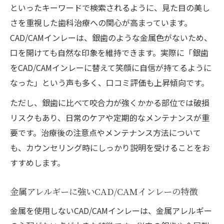
といったキーワードで検索されるように、見た目の美し
自然な白さを追求した審美治療の今
さを重視した歯科治療への関心が高まっています。
ブラックトライアングルや虫歯悩みにも有効な
CAD/CAMインレーは、銀歯のような金属色がないため、
理由
口を開けても自然な印象を維持できます。実際に「銀歯
CAD/CAMインレーがブラックトライアング
をCAD/CAMインレーに替えて笑顔に自信が持てるように
ルに有効な理由
なった」という声も多く、口コミ評価も上昇傾向です。
削らない虫歯治療と相性の良い審美治療法
ただし、銀歯に比べて咬合力が強くかかる部位では破損
高校生の銀歯悩みも自然な白さで解決
リスクもあり、日常のケアや定期的なメンテナンスが重
金属フリーで安心の虫歯治療を実現する方
要です。治療後の注意点やメンテナンス方法について
法
も、カウンセリング時にしっかり説明を受けることをお
口コミで広がる虫歯治療の新定番を紹介
すすめします。
金属アレルギーに強いCAD/CAMインレーの特徴
金属を使用しないCAD/CAMインレーは、金属アレルギー