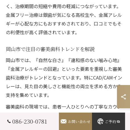
く、治療期間の短縮や費用の軽減につながっています。
金属フリー治療は銀歯が気になる高校生や、金属アレル
ギーが心配な方にもおすすめされており、口コミでもそ
の利便性が高く評価されています。
岡山市で注目の審美歯科トレンドを解説
岡山市では、『自然な白さ』『違和感のない噛み心地』
『金属アレルギーの回避』といった要素を重視した審美
歯科治療がトレンドとなっています。特にCAD/CAMイン
レーは、見た目の美しさと機能性の両立を求める方から
支持を集めています。
審美歯科の現場では、患者一人ひとりへの丁寧なカウン
セリングを重視し、希望や生活背景に合わせた治療提案
086-230-0781
お問い合わせ
ご予約
が増えています。例えば『高校生 銀歯 恥ずかしい』とい