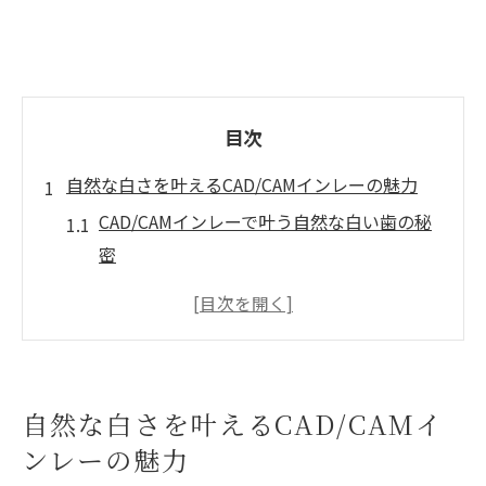
目次
自然な白さを叶えるCAD/CAMインレーの魅力
CAD/CAMインレーで叶う自然な白い歯の秘
密
銀歯の悩みを解消する審美治療の新定番
金属アレルギーに強いCAD/CAMインレーの
特徴
岡山で人気の審美歯科が選ばれる理由
自然な白さを叶えるCAD/CAMイ
高校生でも安心のCAD/CAMインレー治療法
ンレーの魅力
銀歯の悩みに新提案CAD/CAMインレーとは