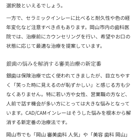
方
選択肢といえるでしょう。
CAD/CAMインレーで銀歯の悩みを解消する
一方で、セラミックインレーに比べると耐久性や色の経
方法
年変化など注意すべき点もあります。岡山市内の歯科医
高校生も安心して選べる審美治療のポイン
院では、治療前にカウンセリングを行い、希望やお口の
ト
状態に応じて最適な治療を提案しています。
自然な白さと安全性を両立する治療法とは
口コミで人気の審美歯科の選び方ガイド
銀歯の悩みを解消する審美治療の新定番
保険適用で実現する時短施術の魅力
銀歯は保険治療で広く使われてきましたが、目立ちやす
岡山市で進む金属フリー治療の最新動向まとめ
く「笑った時に見えるのが恥ずかしい」と感じる方も少
なくありません。特に若い方や女性、営業職の方など、
CAD/CAMインレー中心に広がる金属フリー
人前で話す機会が多い方にとっては大きな悩みとなって
治療
います。CAD/CAMインレーはそうした悩みを根本から解
岡山市で注目の審美歯科トレンドを解説
消する新定番の治療法です。
口コミで話題の金属フリー治療のメリット
岡山市でも「岡山 審美歯科 人気」や「美容 歯科 岡山」
金属アレルギー対策の新たな選択肢とは