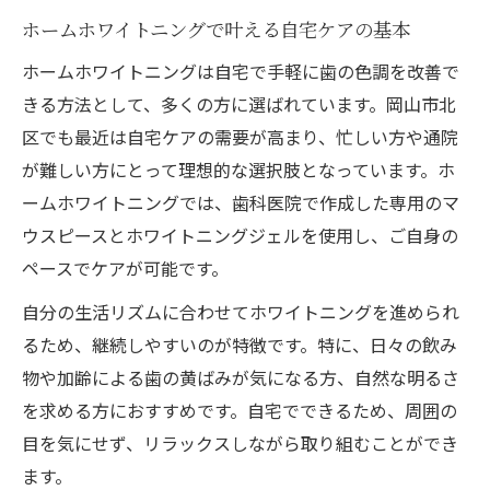
岡山市北区で選ぶホームホワイトニング濃
ホームホワイトニングで叶える自宅ケアの基本
度
ホームホワイトニングは自宅で手軽に歯の色調を改善で
ホームホワイトニングの濃度別メリット比
きる方法として、多くの方に選ばれています。岡山市北
較
区でも最近は自宅ケアの需要が高まり、忙しい方や通院
最適な濃度で始めるホームホワイトニング
が難しい方にとって理想的な選択肢となっています。ホ
濃度によるケア方法の違いとポイント
ームホワイトニングでは、歯科医院で作成した専用のマ
ウスピースとホワイトニングジェルを使用し、ご自身の
ホームホワイトニングで効果的な濃度の選
ペースでケアが可能です。
び方
濃度と効果の違いを徹底解説
自分の生活リズムに合わせてホワイトニングを進められ
ホームホワイトニング濃度ごとの効果比較
るため、継続しやすいのが特徴です。特に、日々の飲み
物や加齢による歯の黄ばみが気になる方、自然な明るさ
濃度が変わるとホームホワイトニングの結
を求める方におすすめです。自宅でできるため、周囲の
果は？
目を気にせず、リラックスしながら取り組むことができ
高濃度と低濃度のホームホワイトニング特
ます。
徴