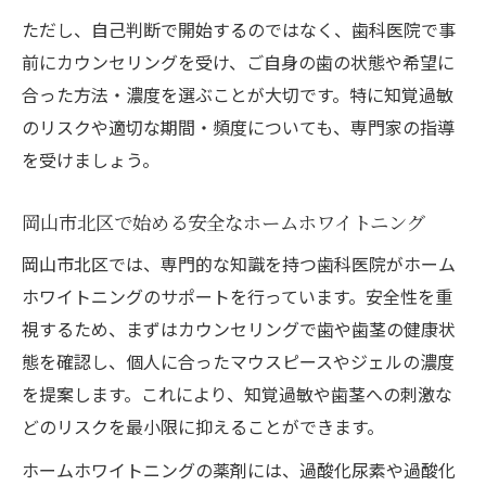
ただし、自己判断で開始するのではなく、歯科医院で事
ホームホワイトニングの濃度が効果に与え
前にカウンセリングを受け、ご自身の歯の状態や希望に
る影響
合った方法・濃度を選ぶことが大切です。特に知覚過敏
濃度別に見るホームホワイトニングの持続
のリスクや適切な期間・頻度についても、専門家の指導
性
を受けましょう。
ホームホワイトニングの失敗しない選び方
ホームホワイトニングで失敗しない濃度の
岡山市北区で始める安全なホームホワイトニング
選択法
岡山市北区では、専門的な知識を持つ歯科医院がホーム
岡山市北区で安心して選ぶホームホワイト
ホワイトニングのサポートを行っています。安全性を重
ニング
視するため、まずはカウンセリングで歯や歯茎の健康状
自分に合うホームホワイトニング濃度の見
態を確認し、個人に合ったマウスピースやジェルの濃度
極め方
を提案します。これにより、知覚過敏や歯茎への刺激な
ホームホワイトニングの注意点と適切な選
どのリスクを最小限に抑えることができます。
び方
ホームホワイトニングの薬剤には、過酸化尿素や過酸化
専門家がすすめるホームホワイトニング選