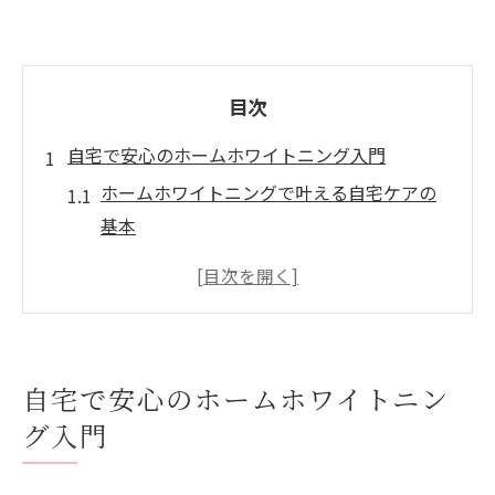
目次
自宅で安心のホームホワイトニング入門
ホームホワイトニングで叶える自宅ケアの
基本
岡山市北区で始める安全なホームホワイト
ニング
初めてでも安心な濃度選びのポイント
ホームホワイトニングの持続効果と注意点
自宅で安心のホームホワイトニン
ホームホワイトニングで理想の白さを手に
グ入門
入れる
岡山市北区で選ぶ濃度別ケアのすすめ