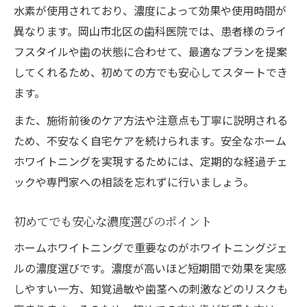
水素が使用されており、濃度によって効果や使用時間が
び
異なります。岡山市北区の歯科医院では、患者様のライ
初めてでも安心な低濃度ホワイトニング法
フスタイルや歯の状態に合わせて、最適なプランを提案
低濃度ホームホワイトニングの始め方と注
してくれるため、初めての方でも安心してスタートでき
意点
ます。
初めてでも安心なホームホワイトニング濃
また、施術前後のケア方法や注意点も丁寧に説明される
度
ため、不安なく自宅ケアを続けられます。安全なホーム
知覚過敏を防ぐ低濃度ホームホワイトニン
ホワイトニングを実現するためには、定期的な経過チェ
グ
ックや専門家への相談を忘れずに行いましょう。
ホームホワイトニング初心者に適した濃度
とは
初めてでも安心な濃度選びのポイント
低濃度ホームホワイトニングの効果と安全
ホームホワイトニングで重要なのがホワイトニングジェ
性
ルの濃度選びです。濃度が高いほど短期間で効果を実感
知覚過敏が心配な方のケア手順まとめ
しやすい一方、知覚過敏や歯茎への刺激などのリスクも