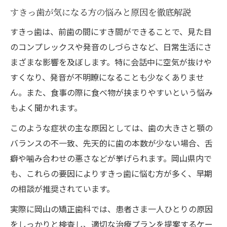
歯列矯正を検討する方へ岡山県最新事情
すきっ歯が気になる方の悩みと原因を徹底解説
岡山の歯列矯正とすきっ歯治療の最新傾向
すきっ歯は、前歯の間にすき間ができることで、見た目
すきっ歯改善に向けた岡山の矯正方法比較
のコンプレックスや発音のしづらさなど、日常生活にさ
岡山矯正歯科の口コミや人気医院の調べ方
まざまな影響を及ぼします。特に会話中に空気が抜けや
すくなり、発音が不明瞭になることも少なくありませ
認定医が在籍する医院でのすきっ歯対応例
ん。また、食事の際に食べ物が挟まりやすいという悩み
岡山の安い矯正歯科を選ぶポイント
もよく聞かれます。
岡山県で叶えるすきっ歯矯正の選び方
このような症状の主な原因としては、歯の大きさと顎の
すきっ歯矯正を選ぶ際の岡山の医院比較基
バランスの不一致、先天的に歯の本数が少ない場合、舌
準
癖や噛み合わせの悪さなどが挙げられます。岡山県内で
口コミ重視で選ぶ岡山のすきっ歯治療医院
も、これらの要因によりすきっ歯に悩む方が多く、早期
認定医がいる岡山矯正歯科の安心ポイント
の相談が推奨されています。
すきっ歯治療の相談時に役立つ質問集
実際に岡山の矯正歯科では、患者さま一人ひとりの原因
費用と治療期間から考えるベストな選択
をしっかりと検査し、適切な治療プランを提案するケー