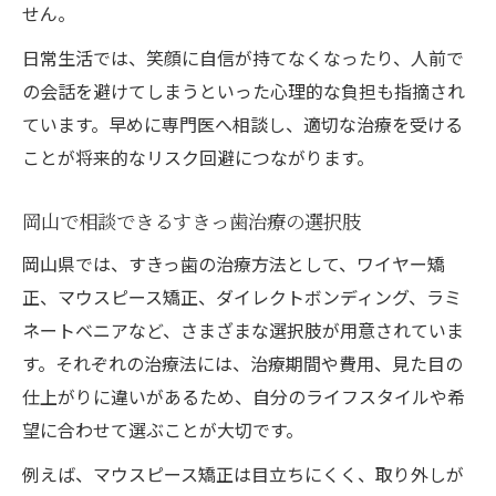
せん。
分割払い対応医院の選び方と注意点
日常生活では、笑顔に自信が持てなくなったり、人前で
費用以外に気をつけたい治療選択のコツ
の会話を避けてしまうといった心理的な負担も指摘され
岡山で納得の治療法を選ぶための極意
ています。早めに専門医へ相談し、適切な治療を受ける
すきっ歯治療で後悔しない医院選びのコツ
ことが将来的なリスク回避につながります。
岡山の矯正歯科口コミを賢く活用する方法
治療前の疑問や不安を解消するポイント
岡山で相談できるすきっ歯治療の選択肢
アフターケアが充実した医院の見極め方
岡山県では、すきっ歯の治療方法として、ワイヤー矯
働く女性にも嬉しい通いやすさ重視の選択
正、マウスピース矯正、ダイレクトボンディング、ラミ
ネートベニアなど、さまざまな選択肢が用意されていま
す。それぞれの治療法には、治療期間や費用、見た目の
仕上がりに違いがあるため、自分のライフスタイルや希
望に合わせて選ぶことが大切です。
例えば、マウスピース矯正は目立ちにくく、取り外しが