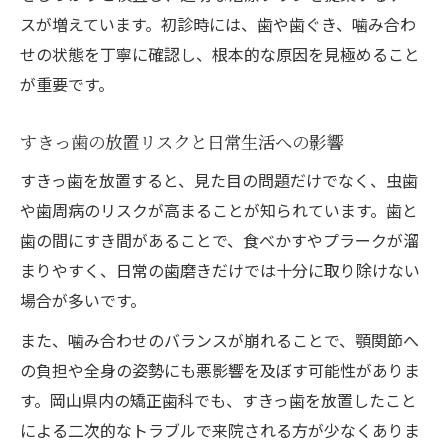
ダイレクトボンディングの利点と注意点
スが増えています。初診時には、歯や歯ぐき、噛み合わ
すきっ歯治療に人気のダイレクトボンディ
せの状態を丁寧に確認し、根本的な原因を見極めること
ングとは
が重要です。
ダイレクトボンディングのメリットとデメ
リット
すきっ歯の放置リスクと日常生活への影響
岡山で受けるすきっ歯ボンディング治療の
すきっ歯を放置すると、見た目の問題だけでなく、虫歯
流れ
や歯周病のリスクが高まることが知られています。歯と
すきっ歯ダイレクトボンディングの口コミ
歯の間にすき間があることで、食べかすやプラークが溜
評価
まりやすく、日常の歯磨きだけでは十分に取り除けない
治療後のケアと長持ちさせるポイント
場合が多いです。
気になる矯正費用や保険適用の基礎知識
また、噛み合わせのバランスが崩れることで、顎関節へ
すきっ歯矯正費用の目安と岡山の相場感
の負担や全身の姿勢にも悪影響を及ぼす可能性がありま
岡山でのすきっ歯治療は保険適用される？
す。岡山県内の矯正歯科でも、すきっ歯を放置したこと
による二次的なトラブルで来院される方が少なくありま
自費と保険の違いで費用が変わる理由