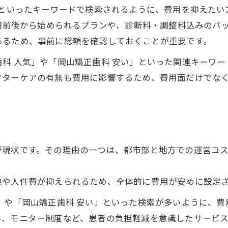
矯正費用の医療費控除対象になる条件とは
」といったキーワードで検索されるように、費用を抑えた
100万円の矯正で戻る還付金の仕組み
万円前後から始められるプランや、診断料・調整料込みのパ
あるため、事前に総額を確認しておくことが重要です。
家族で矯正した場合の医療費控除のポイント
領収書や明細書の保管が大切な理由
科 人気」や「岡山矯正歯科 安い」といった関連キーワ
フターケアの有無も費用に影響するため、費用面だけでな
マウスピース矯正の実質負担を軽くするヒント
マウスピース矯正の隠れた費用を見極めるコツ
分割払いで負担を抑えるマウスピース矯正の方法
由
割引やモニター募集情報を賢く活用する
家族割引やキャンペーンの最新動向を知る
が現状です。その理由の一つは、都市部と地方での運営コ
費用を抑えつつ安心できるクリニック選び
地や人件費が抑えられるため、全体的に費用が安めに設定
月々支払いで叶える目立たない矯正治療の魅力
」や「岡山矯正歯科 安い」といった検索が多いように、
月々支払いで始めるマウスピース矯正の安心感
い、モニター制度など、患者の負担軽減を意識したサービ
分割払いで無理なく通える矯正治療の実例