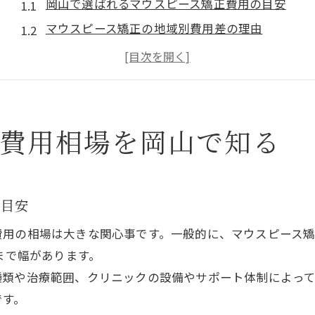
岡山で選ばれるマウスピース矯正費用の目安
マウスピース矯正の地域別費用差の理由
全体矯正と部分矯正の費用構造の違い
岡山の安いマウスピース矯正の見分け方
前歯だけ矯正の費用はどれくらい？
岡山県で賢いマウスピース矯正選びのコツ
の費用相場を岡山で知る
マウスピース矯正で後悔しないクリニック選び
岡山の人気矯正歯科を選ぶ際のチェックポイント
安いだけじゃないマウスピース矯正の選び方
の目安
モニター募集を活用した費用の抑え方
用の相場は大きな関心事です。一般的に、マウスピース矯正
ワイヤー矯正との比較で見えるメリット
まで幅があります。
医療費控除が使える矯正費用のチェック方法
種類や治療範囲、クリニックの設備やサポート体制によっ
です。
マウスピース矯正で医療費控除を活用する方法