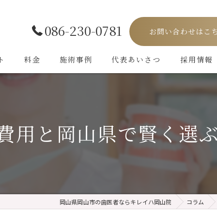
086-230-0781
お問い合わせはこ
ト
料金
施術事例
代表あいさつ
採用情報
費用と岡山県で賢く選
岡山県岡山市の歯医者ならキレイハ岡山院
コラム