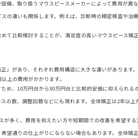
や設備、取り扱うマウスピースメーカーによって費用が異
初期費用を抑えたマウスピース矯正の特徴
ビスの違いも関係します。例えば、診断時の精密検査や治
透明で目立たない矯正のメリットを徹底解説
支払いプラン別マウスピース矯正の選び方
含めて比較検討することが、満足度の高いマウスピース矯
費用を抑えたマウスピース矯正体験談を紹介
マウスピース矯正で費用を抑えた実際の体験談
部分矯正で目立たず安く治療した方の声
矯正」があり、それぞれ費用構造に大きな違いがあります
モニター募集を利用した矯正体験のリアル
円以上の費用がかかります。
岡山で人気のマウスピース矯正の感想まとめ
ため、10万円台から30万円台と比較的安価に抑えられる
費用も美容も満足した矯正治療の実例
ースの数、調整回数などにも現れます。全体矯正は2年以上
ースが多く、費用を抑えたい方や短期間での改善を希望する
、希望通りの仕上がりにならない場合もあります。全体矯