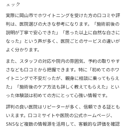
岡山でのホワイトニング施術後のケア方法
ェック
と注意点
実際に岡山市でホワイトニングを受けた方の口コミや評
ホワイトニング岡山料金や施術期間の目安
判は、医院選びの大きな参考になります。「施術前後の
を解説
説明が丁寧で安心できた」「思った以上に自然な白さに
痛みやしみないホワイトニング岡山の実際
なった」という声が多く、医院ごとのサービスの違いが
と評判
よく分かります。
岡山市でホワイトニングを始める前のQ＆A
また、スタッフの対応や院内の雰囲気、予約の取りやす
まとめ
さなども口コミから把握できます。特に「初めてのホワ
イトニングで不安だったが、親身に相談に乗ってもらえ
た」「施術後のケア方法も詳しく教えてもらえた」とい
った体験談は初めての方にとって心強い情報です。
評判の良い医院はリピーターが多く、信頼できる証とも
いえます。口コミサイトや医院の公式ホームページ、
SNSなど複数の情報源を活用して、客観的な評価を確認