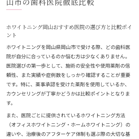
山市の歯科医院徹底比較
岡山市のホワイトニング歯科医院の口コミ
や評判をチェック
ホワイトニング岡山駅周辺で通いやすい医
ホワイトニング岡山おすすめ医院の選び方と比較ポイ
院のポイント
ント
白く美しい歯を叶える岡山でのホワイトニング
ホワイトニングを岡山県岡山市で受ける際、どの歯科医
体験
院が自分に合っているのか悩む方は少なくありません。
ホワイトニング体験談から学ぶ岡山のおす
医院選びの第一歩として、施術の安全性や使用薬剤の信
すめ医院
頼性、また実績や症例数をしっかり確認することが重要
岡山市で実感できるホワイトニング効果と
です。特に、薬事承認を受けた薬剤を使用しているか、
通院の流れ
カウンセリングが丁寧かどうかは比較ポイントとなりま
初めてのホワイトニング岡山で体験したリ
す。
アルな声
また、医院ごとに提供されているホワイトニング方法
岡山で人気のホームホワイトニング体験の
（オフィスホワイトニング・ホームホワイトニング）の
詳細解説
違いや、治療後のアフターケア体制も選ぶ際の大切な基