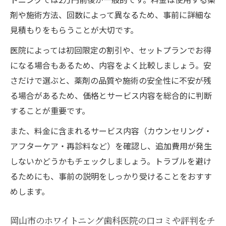
ホワイトニング岡山で信頼できる医院の選
剤や施術方法、回数によって異なるため、事前に詳細な
び方
見積もりをもらうことが大切です。
岡山市で人気のホワイトニング医院の特徴
医院によっては初回限定の割引や、セットプランでお得
とは
になる場合もあるため、内容をよく比較しましょう。安
ホワイトニング岡山駅近くの安心できる医
さだけで選ぶと、薬剤の品質や施術の安全性に不安が残
院の条件
る場合があるため、価格とサービス内容を総合的に判断
カウンセリング重視！ホワイトニング医院
することが重要です。
選びのコツ
また、料金に含まれるサービス内容（カウンセリング・
ホワイトニング岡山でアフターケアが充実
アフターケア・再診料など）を確認し、追加費用が発生
した医院とは
しないかどうかもチェックしましょう。トラブルを避け
ホワイトニング施術前後に知っておきたい岡山
るためにも、事前の説明をしっかり受けることをおすす
市の事実
めします。
ホワイトニング岡山施術前に確認すべき重
要ポイント
岡山市のホワイトニング歯科医院の口コミや評判をチ