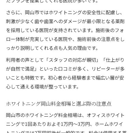
たプランを提案してくれる医院が多いです。
自然な白さを目指す方へ岡山のホワイトニング
最新事情
さらに、岡山市ではホワイトニングの安全性に配慮し、
刺激が少なく歯や歯茎へのダメージが最小限となる薬剤
ホワイトニング岡山で叶える自然な白さの
を採用している医院が支持されています。施術後のフォ
秘訣
ロー体制が充実している医院や、施術前後の注意点をし
岡山で選ぶホワイトニング薬剤と安全性を
っかり説明してくれる点も人気の理由です。
重視する理由
しみないホワイトニング岡山の医院選びポ
利用者の声として「スタッフの対応が親切」「仕上がり
イント
が自然で満足」といった口コミが多く、リピーターが多
いことも特徴です。初心者から経験者まで幅広い層が安
岡山市内の優しいホワイトニング薬剤の特
心して通える環境が整っています。
徴解説
自然な仕上がりを望む方のためのホワイト
ホワイトニング岡山料金相場と選ぶ際の注意点
ニング岡山情報
岡山市のホワイトニング料金相場は、オフィスホワイト
信頼できるホワイトニング医院を見極めるポイ
ニングで1回あたりおよそ1万円～3万円、ホームホワイ
ント
トニングでは2万円前後が一般的です。料金は使用する薬