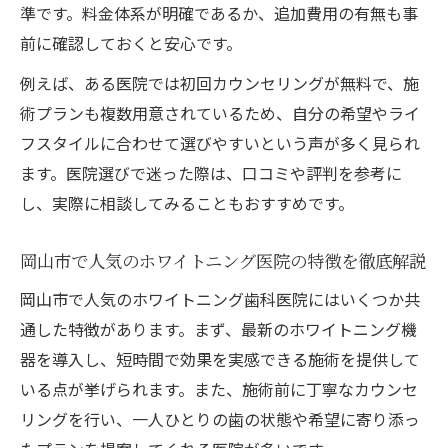
オフィスホワイトニング岡山の施術内容と
準です。料金体系が明確であるか、追加費用の有無も事
その魅力
前に確認しておくと安心です。
岡山市における最適なホワイトニング治療法ガ
例えば、ある医院では初回カウンセリングが無料で、施
イド
術プランも複数用意されているため、自分の希望やライ
ホワイトニング岡山のオフィスとホーム治
フスタイルに合わせて選びやすいという声が多く見られ
療法の違い
ます。医院選びで迷った際は、口コミや評判を参考に
岡山市で選ばれるホワイトニング治療法の
し、実際に相談してみることもおすすめです。
最新事情
岡山市で人気のホワイトニング医院の特徴を徹底解説
ライフスタイル別おすすめホワイトニング
治療法を解説
岡山市で人気のホワイトニング歯科医院にはいくつか共
歯並び矯正とホワイトニング治療の順番と
通した特徴があります。まず、最新のホワイトニング機
関係性
器を導入し、短時間で効果を実感できる施術を提供して
いる点が挙げられます。また、施術前に丁寧なカウンセ
ホワイトニング岡山で効果的なデュアル施
リングを行い、一人ひとりの歯の状態や希望に寄り添っ
術とは