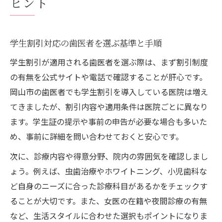
ヒント
法
安心できる岡山市の歯医者活用法
初めてでも安心な歯医者の特徴と選び方
学生割引対応の歯医者を選ぶ基準と手順
岡山市の歯医者で受けられるサポート内容
学生割引が適用される歯医者を選ぶ際は、まず割引制度
歯医者の口コミや予約方法を上手に使う秘
の有無を公式サイトや電話で確認することが肝心です。
訣
岡山市の歯医者でも学生割引を導入している医院は増え
安心して通える歯医者の院内環境のポイン
てきましたが、割引内容や適用条件は医院ごとに異なり
ト
ます。学生証の提示や事前の申告が必要な場合も多いた
め、事前に詳細を問い合わせておくと安心です。
歯医者選びで気を付けたい費用とサービス
費用を抑えたい学生に最適な歯医者事情
次に、診療内容や得意分野、院内の雰囲気を確認しまし
学生割引を活用できる歯医者選びの実践法
ょう。例えば、虫歯治療やホワイトニング、小児歯科な
ど自身のニーズに合った診療科目があるかをチェックす
歯医者の費用を比較して賢く通院する方法
ることが大切です。また、女医の在籍や夜間診療の有無
保険適用や割引で歯医者費用を抑えるコツ
など、生活スタイルに合わせた選択もポイントになりま
歯医者の追加費用やプラン内容のチェック