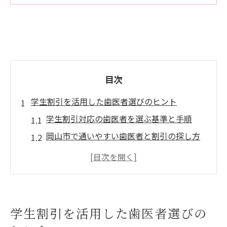
目次
学生割引を活用した歯医者選びのヒント
学生割引対応の歯医者を選ぶ基準と手順
岡山市で通いやすい歯医者と割引の探し方
歯医者選びで学生割引を最大限活用するコ
ツ
口コミやランキングで歯医者の評判をチェ
ック
学生割引を活用した歯医者選びの
歯医者の診療時間や立地を比較して選ぶ方