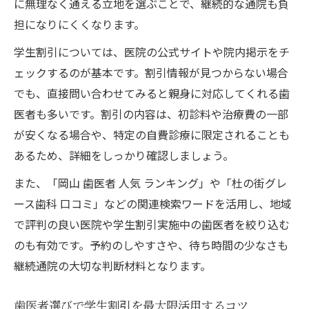
に無理なく通える立地を選ぶことで、継続的な通院も負
学生割引対応歯医者を効率的に探す方法
担になりにくくなります。
予約サイトや口コミで歯医者情報を集める
コツ
学生割引については、医院の公式サイトや院内掲示をチ
歯医者探しで重要な条件を整理するポイン
ェックするのが基本です。割引情報が見つからない場合
ト
でも、直接問い合わせてみると親身に対応してくれる歯
医者も多いです。割引の内容は、初診料や治療費の一部
歯医者のサービス内容や割引情報の比較法
が安くなる場合や、特定の自費診療に限定されることも
初診でも安心な歯医者の選び方と注意点
あるため、詳細をしっかり確認しましょう。
初診でも安心な歯医者を選ぶための知恵
また、「岡山 歯医者 人気 ランキング」や「杜の街グレ
初診時に歯医者で確認すべき重要な内容
ース歯科 口コミ」などの関連検索ワードを活用し、地域
安心感を重視した歯医者の比較ポイント
で評判の良い医院や学生割引実施中の歯医者を絞り込む
歯医者の説明や対応の丁寧さを見極める方
のも有効です。予約のしやすさや、待ち時間の少なさも
法
継続通院の大切な判断材料となります。
ネット予約や即時予約が便利な歯医者とは
初めての歯医者通院で不安を軽減するコツ
歯医者選びで学生割引を最大限活用するコツ