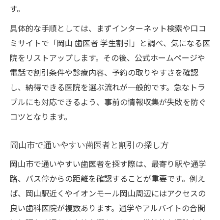
す。
点
具体的な手順としては、まずインターネット検索や口コ
学生向けに人気の歯医者の特徴と口コミ活
ミサイトで「岡山 歯医者 学生割引」と調べ、気になる医
用
院をリストアップします。その後、公式ホームページや
女医在籍や小児歯科対応にも注目したい通院の
電話で割引条件や診療内容、予約の取りやすさを確認
ポイント
し、納得できる医院を選ぶ流れが一般的です。急なトラ
女医在籍の歯医者で安心して相談できる理
ブルにも対応できるよう、事前の情報収集が失敗を防ぐ
由
コツとなります。
小児歯科対応の歯医者が選ばれるポイント
子ども連れでも通いやすい歯医者の工夫
岡山市で通いやすい歯医者と割引の探し方
歯医者の雰囲気やスタッフ対応の確認方法
岡山市で通いやすい歯医者を探す際は、最寄り駅や通学
女医がいる歯医者での審美治療やホワイト
路、バス停からの距離を確認することが重要です。例え
ニング
ば、岡山駅近くやイオンモール岡山周辺にはアクセスの
岡山市で学生割引を扱う歯医者の探し方実践例
良い歯科医院が複数あります。通学やアルバイトの合間