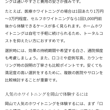
ングは通いやすさと費用の安さが強みです。
ホームホワイトニング岡山の特徴と選び方
たとえば、医療ホワイトニングの場合は1回あたり1万円
ホワイトニング岡山で自分に合う方法を探
～3万円程度、セルフホワイトニングなら1回3,000円前
す
後から体験できるケースが多く見られます。ホームホワ
通いやすさ重視で選ぶホワイトニング体験
イトニングは自宅で手軽に続けられるため、トータルコ
岡山で通いやすいホワイトニングの選び方
ストを抑えたい方におすすめです。
ホワイトニング岡山駅近で便利なポイント
選択時には、効果の持続期間や希望する白さ、通院頻度
予約しやすいホワイトニング岡山の特徴
も考慮しましょう。また、口コミや症例写真、カウンセ
人気のホワイトニング岡山で続けやすい理
リング時の説明の丁寧さも比較ポイントです。安くても
由
満足度の高い選択をするために、複数の医院やサロンを
ホワイトニング岡山で立地重視の比較方法
比較検討することが重要です。
理想の白さへ費用を抑えて近づくために
人気のホワイトニングを岡山で体験するには
安いホワイトニングで理想の白さを叶える
方法
岡山で人気のホワイトニングを体験するには、まず「口