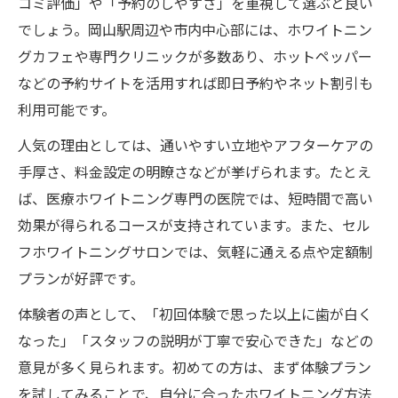
コミ評価」や「予約のしやすさ」を重視して選ぶと良い
岡山で費用対効果の高いホワイトニング選
でしょう。岡山駅周辺や市内中心部には、ホワイトニン
び
グカフェや専門クリニックが多数あり、ホットペッパー
ホワイトニング岡山で後悔しないための工
などの予約サイトを活用すれば即日予約やネット割引も
夫
利用可能です。
費用を抑えたホワイトニング岡山の継続術
人気の理由としては、通いやすい立地やアフターケアの
理想の白さへ近づくためのホワイトニング
手厚さ、料金設定の明瞭さなどが挙げられます。たとえ
比較
ば、医療ホワイトニング専門の医院では、短時間で高い
効果が得られるコースが支持されています。また、セル
フホワイトニングサロンでは、気軽に通える点や定額制
プランが好評です。
体験者の声として、「初回体験で思った以上に歯が白く
なった」「スタッフの説明が丁寧で安心できた」などの
意見が多く見られます。初めての方は、まず体験プラン
を試してみることで、自分に合ったホワイトニング方法