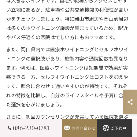
は大きなポイントです。自宅や職場からアクセスしやす
い立地にあるか、駐車場や公共交通機関の利便性が高い
かをチェックしましょう。特に岡山市周辺や岡山駅周辺
は多くのホワイトニング施設が集まっているため、駅近
やバス停近くの医院は忙しい方にもおすすめです。
また、岡山県内では医療ホワイトニングとセルフホワイ
トニングの選択肢があり、施術内容や通院回数も異なり
ます。例えば、医療ホワイトニングは短期間で効果が実
感できる一方、セルフホワイトニングはコストを抑えや
すく、都合に合わせて通いやすいのが特徴です。それぞ
れの特徴を比較し、自分のライフスタイルや予算に合っ
た選択を心がけましょう。
さらに、初回カウンセリングが充実している医院を選ぶ
と、歯の状態や希望に合わせて最適なプランを提案して
086-230-0781
お問い合わせ
ご予約
もらえます。岡山で「安い」「通いやすい」だけでな