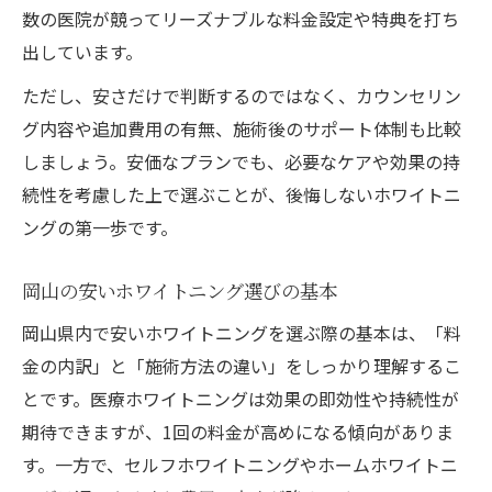
数の医院が競ってリーズナブルな料金設定や特典を打ち
の工夫
出しています。
岡山のホワイトニングで失敗しないポイン
ト
ただし、安さだけで判断するのではなく、カウンセリン
グ内容や追加費用の有無、施術後のサポート体制も比較
費用を抑えて持続効果が期待できるホワイ
しましょう。安価なプランでも、必要なケアや効果の持
トニング
続性を考慮した上で選ぶことが、後悔しないホワイトニ
岡山で人気の高いホワイトニングの選択基
ングの第一歩です。
準
セルフと医療ホワイトニングの違いを解説
岡山の安いホワイトニング選びの基本
岡山で選ぶセルフと医療ホワイトニングの
岡山県内で安いホワイトニングを選ぶ際の基本は、「料
違い
金の内訳」と「施術方法の違い」をしっかり理解するこ
安いホワイトニング岡山のセルフと医療比
とです。医療ホワイトニングは効果の即効性や持続性が
較
期待できますが、1回の料金が高めになる傾向がありま
医療ホワイトニング岡山の安心ポイント解
す。一方で、セルフホワイトニングやホームホワイトニ
説