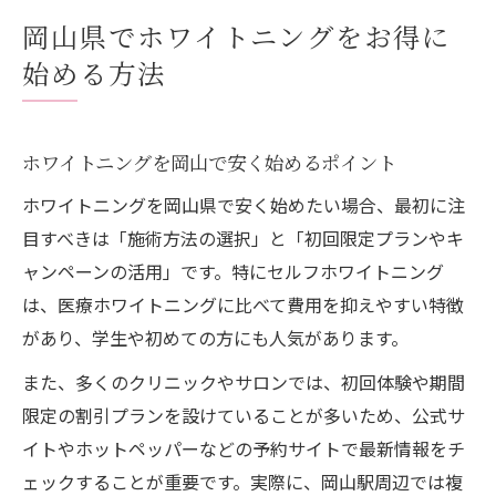
岡山駅周辺でお得なホワイトニング事情
岡山県でホワイトニングをお得に
ホワイトニング岡山の料金相場と比較のコ
始める方法
ツ
料金面で選ぶホワイトニングの賢い比較術
岡山でホワイトニング料金を抑える方法
ホワイトニングを岡山で安く始めるポイント
ホワイトニング岡山の料金比較と選び方
ホワイトニングを岡山県で安く始めたい場合、最初に注
安いホワイトニング岡山の費用内訳とは
目すべきは「施術方法の選択」と「初回限定プランやキ
岡山ホワイトニングのコース選択ポイント
ャンペーンの活用」です。特にセルフホワイトニング
は、医療ホワイトニングに比べて費用を抑えやすい特徴
ホワイトニングを岡山で安く賢く受ける秘
があり、学生や初めての方にも人気があります。
訣
ホワイトニングの効果と費用、その両立の秘訣
また、多くのクリニックやサロンでは、初回体験や期間
ホワイトニング岡山で効果と費用を両立す
限定の割引プランを設けていることが多いため、公式サ
る方法
イトやホットペッパーなどの予約サイトで最新情報をチ
ェックすることが重要です。実際に、岡山駅周辺では複
安いホワイトニングでも白さを叶える岡山