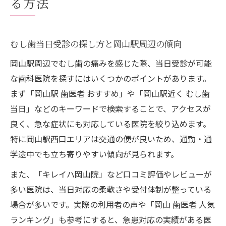
る方法
岡山駅歯医者おすすめ情報とむし歯対策
いきなり歯医者へ行く際の注意点とは
むし歯で予約なし来院時の注意点と対処法
むし歯当日受診の探し方と岡山駅周辺の傾向
岡山駅周辺むし歯急患対応医院の受付事情
岡山駅周辺でむし歯の痛みを感じた際、当日受診が可能
むし歯治療でいきなり歯医者へ行く前の確
な歯科医院を探すにはいくつかのポイントがあります。
認事項
まず「岡山駅 歯医者 おすすめ」や「岡山駅近く むし歯
当日診療を希望するむし歯患者の心得
当日」などのキーワードで検索することで、アクセスが
良く、急な症状にも対応している医院を絞り込めます。
むし歯で当日受診時にトラブルを避けるポ
特に岡山駅西口エリアは交通の便が良いため、通勤・通
イント
学途中でも立ち寄りやすい傾向が見られます。
むし歯の急な痛み、当日受診のコツ
むし歯の急な痛みには当日受診が有効な理
また、「キレイハ岡山院」など口コミ評価やレビューが
由
多い医院は、当日対応の柔軟さや受付体制が整っている
場合が多いです。実際の利用者の声や「岡山 歯医者 人気
当日対応してくれる岡山駅歯医者の見つけ
ランキング」も参考にすると、急患対応の実績がある医
方