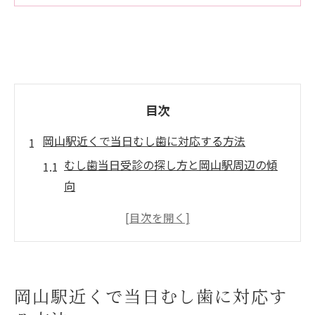
目次
岡山駅近くで当日むし歯に対応する方法
むし歯当日受診の探し方と岡山駅周辺の傾
向
岡山駅近くでむし歯治療を素早く受けるコ
ツ
当日受診可能なむし歯対応医院の選び方
むし歯急患対応ができる診療時間の確認ポ
岡山駅近くで当日むし歯に対応す
イント