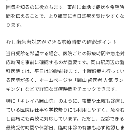
岡山駅付近で初めてむし歯治療を受ける手
囲気を知るのに役立ちます。事前に電話で症状や希望時
順
間を伝えることで、より確実に当日診療を受けやすくな
むし歯相談時に伝えるべき症状と要望
ります。
むし歯急患対応ができる診療時間の確認ポイント
当日受診を希望する場合、医院ごとの診療時間や急患対
応時間を事前に確認するのが重要です。岡山駅周辺の歯
科医院では、平日は19時前後まで、土曜診療も行ってい
る医院が多く、ホームページや「岡山 歯医者 人気 ラン
キング」などで詳細な診療時間をチェックできます。
特に「キレイハ岡山院」のように、夜間や土曜も診療し
ている医院は仕事や学校帰りにも利用しやすく、急なむ
し歯痛にも柔軟に対応しています。ただし、受診できる
最終受付時間や休診日、臨時休診の有無も必ず確認しま