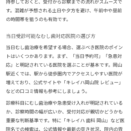
当日の受診がしやすい理由と選び方
持参しておくと、受付から診察までの流れがスムーズで
す。混雑が予想される土日や夕方を避け、午前中や昼前
むし歯で当日受診しやすい医院の特徴とは
の時間帯を狙うのも有効です。
岡山駅周辺で当日診療が可能なむし歯対応
医院
当日受診可能なむし歯対応医院の選び方
当日対応医院選びのポイントと口コミ活用
当日むし歯治療を希望する場合、選ぶべき医院のポイン
法
トはいくつかあります。まず、「当日予約可」「急患対
むし歯治療で当日予約に強い医院の選び方
応」と明記されている医院を選ぶことが基本です。岡山
むし歯患者が安心して当日診療を受ける工
駅近くでは、駅から徒歩圏内でアクセスしやすい医院が
夫
増えており、公式サイトや「キレイハ岡山院 レビュー」
初めてでも安心なむし歯相談の流れ
などの口コミ情報も参考にしましょう。
初めてのむし歯相談で安心できる受付のポ
診療科目にむし歯治療や急患受け入れが明記されている
イント
か、診察時間の幅が広いか、受付対応が親切かどうかも
むし歯初診時の流れと当日診療の注意点
重要な判断基準です。特に「キレイハ 歯科 岡山」など医
当日受診で緊張しないむし歯相談のコツ
院名での検索は、公式情報や最新の空き状況、院内の雰