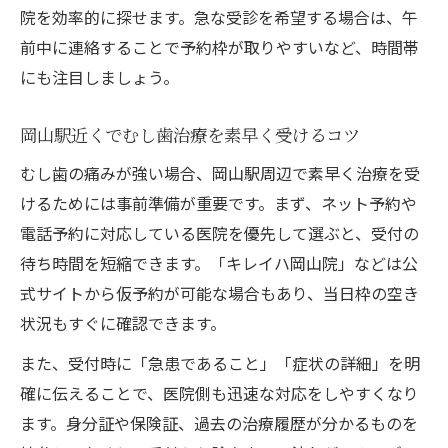
院を効率的に探せます。急な受診を希望する場合は、午
むし歯で痛みが強い時の適切な受診タイミ
前中に連絡することで予約枠が取りやすいなど、時間帯
ング
にも注目しましょう。
急なむし歯の症状で迷った時の対処法
むし歯当日診療をスムーズに受けるポイン
岡山駅近くでむし歯治療を素早く受けるコツ
ト
むし歯の痛みが強い場合、岡山駅周辺で素早く治療を受
手遅れサイン解説と受診すべき症状
けるためには事前準備が重要です。まず、ネット予約や
むし歯が手遅れになる前に知るべき症状
電話予約に対応している医院を優先して選ぶと、受付の
むし歯の進行サインを見極めるチェックポ
待ち時間を短縮できます。「キレイハ岡山院」などは公
イント
式サイトから仮予約が可能な場合もあり、当日枠の空き
当日受診が必要なむし歯の危険な兆候
状況もすぐに確認できます。
放置すると手遅れになるむし歯の症状解説
また、受付時に「急患であること」「症状の詳細」を明
むし歯の痛みが強いときの緊急受診判断基
確に伝えることで、医院側も迅速な対応をしやすくなり
準
ます。身分証や保険証、過去の治療履歴が分かるものを