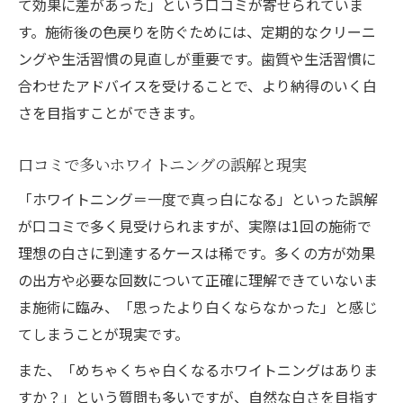
て効果に差があった」という口コミが寄せられていま
自宅でできるホワイトニング効果アップの
す。施術後の色戻りを防ぐためには、定期的なクリーニ
習慣
ングや生活習慣の見直しが重要です。歯質や生活習慣に
色戻りを防ぐための正しい歯磨きと注意点
合わせたアドバイスを受けることで、より納得のいく白
ホワイトニング効果を長持ちさせる生活習
さを目指すことができます。
慣
口コミで人気のセルフケアと実践ポイント
口コミで多いホワイトニングの誤解と現実
ホワイトニング施術で失敗しないコツ
「ホワイトニング＝一度で真っ白になる」といった誤解
ホワイトニングで失敗しないための事前準
が口コミで多く見受けられますが、実際は1回の施術で
備
理想の白さに到達するケースは稀です。多くの方が効果
岡山で満足度の高いホワイトニング選びの
の出方や必要な回数について正確に理解できていないま
基準
ま施術に臨み、「思ったより白くならなかった」と感じ
てしまうことが現実です。
口コミで多いトラブルを防ぐ施術の受け方
白くならないリスクを減らすためのポイン
また、「めちゃくちゃ白くなるホワイトニングはありま
ト
すか？」という質問も多いですが、自然な白さを目指す