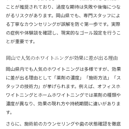
ことが推奨されており、過度な期待は失敗や後悔につな
施術回数と効果の関係を正しく理解する方
がるリスクがあります。岡山県でも、専門スタッフによ
法
る丁寧なカウンセリングが誤解を防ぐ第一歩です。実際
後悔しないためのホワイトニング体験談
の症例や体験談を確認し、現実的なゴール設定を行うこ
ホワイトニングで白くならなかった実体験
とが重要です。
から学ぶ
口コミでわかるホワイトニング体験者の本
岡山で人気のホワイトニングが効果に差が出る理由
音
岡山県内でも人気のホワイトニングは多様ですが、効果
岡山でホワイトニング体験者が語る満足と
に差が出る理由として「薬剤の濃度」「施術方法」「ス
後悔
タッフの技術力」が挙げられます。例えば、オフィスホ
効果を感じた人が実践したポイントとは
ワイトニングとホームホワイトニングでは薬剤の種類や
理想の白さを叶えた体験談とその秘訣
濃度が異なり、効果の現れ方や持続期間に違いがありま
す。
さらに、施術前のカウンセリングや歯の状態確認を徹底