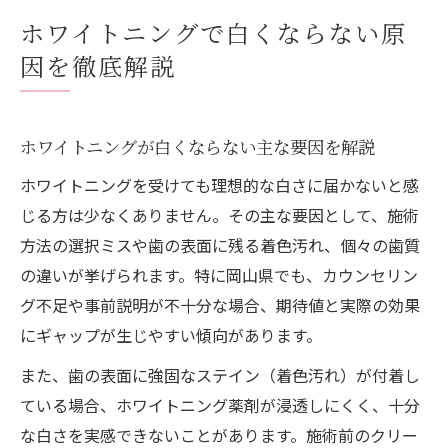
岡山で人気のホワイトニングが効果に差が
ホワイトニングで白くならない原
出る理由
因を徹底解説
オフィスとホームホワイトニングの違いと
白さの限界
理想の白さへ導くホワイトニングの選び方
ホワイトニングが白くならない主な要因を解説
ホワイトニングで後悔しない選び方のコツ
ホワイトニングを受けても理想的な白さに届かないと感
とは
じる方は少なくありません。その主な要因として、施術
岡山で人気のホワイトニング比較と選び方
方法の選択ミスや歯の表面に残る着色汚れ、個々の歯質
ポイント
の違いが挙げられます。特に岡山県でも、カウンセリン
ホーム・オフィスそれぞれの特徴と白さの
グ不足や事前説明が不十分な場合、期待値と実際の効果
違い
にギャップが生じやすい傾向があります。
口コミでわかるホワイトニング満足度の傾
また、歯の表面に強固なステイン（着色汚れ）が付着し
向
ている場合、ホワイトニング薬剤が浸透しにくく、十分
安いホワイトニングの落とし穴と選ぶ際の
な白さを実感できないことがあります。施術前のクリー