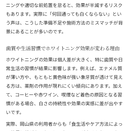
注意点
ニングや適切な前処置を怠ると、効果が半減するリスク
効果を実感できない岡山県での実情とは
もあります。実際に「何回通っても白くならない」とい
岡山のホワイトニングで効果を感じにくい
う声は、こうした準備不足や施術方法のミスマッチが背
理由
景にあることが多いのです。
ホワイトニングが思うほど白くならない現
歯質や生活習慣でホワイトニング効果が変わる理由
実
ホワイトニングの効果は個人差が大きく、特に歯質や日
口コミで語られる岡山のホワイトニング事
常生活の習慣が結果に影響します。例えば、エナメル質
情
が薄い方や、もともと黄色味が強い象牙質が透けて見え
実際に効果が実感できたケースと失敗例
る方は、薬剤の作用が現れにくい傾向にあります。加え
料金だけでなく効果も重視した選び方の重
て、コーヒーや赤ワイン、喫煙など着色の原因となる習
要性
慣がある場合、白さの持続性や効果の実感に差が出やす
白さを引き出すための正しいケア方法
いです。
ホワイトニング後のケアで白さを維持する
実際、岡山県の利用者からも「食生活やケア方法によっ
方法