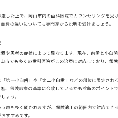
白い歯を保険で叶えるための岡山市での流れ
口コミで評判の岡山市の保険対応歯科の特徴
考慮した上で、岡山市内の歯科医院でカウンセリングを受
保険適用の白い歯が人気な理由とその実際
と自費の違いについても専門家から説明を受けましょう。
岡山市で白い歯を保険で得るポイント徹底解説
ハイブリッドセラミックと保険治療の違いを比較
説
白い歯治療で注目のハイブリッドセラミックとは
置や患者の症状によって異なります。現在、前歯と小臼歯（
保険対応の白い歯とハイブリッドセラミック比較
岡山市でも多くの歯科医院がこの治療に対応しており、銀
セラミックと白い歯保険治療の違いを解説
白い歯の見た目と保険での限界を知ろう
に「第一小臼歯」や「第二小臼歯」などの部位に限定され
保険適用の白い歯と自費治療の選び方のコツ
有無、保険診療の基準に合致しているかも診断のポイント
費用や治療法の疑問は白い歯の選び方で解消
ましょう。
白い歯を保険で選ぶ際の費用相場を解説
いう声も多く聞かれますが、保険適用の範囲内で対応でき
保険適用の白い歯の費用と実際の負担額
がおすすめです。