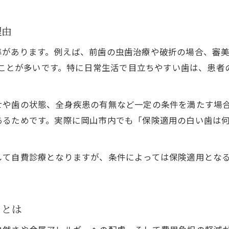
インプラントと白い歯治療の費用比較ポイント
保険で白い歯にする場合の治療法と選択肢
理由
白い歯治療の費用や選び方の疑問を解消しよう
準があります。例えば、前歯の虫歯治療や破折の場合、審
納得できる白い歯への近道をこの一記事で
れることが多いです。特に日常生活で目立ちやすい歯は、患者
白い歯を保険で叶えたい人への総まとめ
理想の白い歯を保険で実現するための手順
せや歯の状態、全身疾患の有無など一定の条件を満たす場
白い歯の保険活用で納得の結果を得る方法
あるためです。実際に岡山市内でも「保険適用の白い歯は
保険で白い歯を選ぶ際の成功ポイント集
白い歯を保険で手に入れた実例と体験談
して自費診療となりますが、条件によっては保険適用とな
トとは