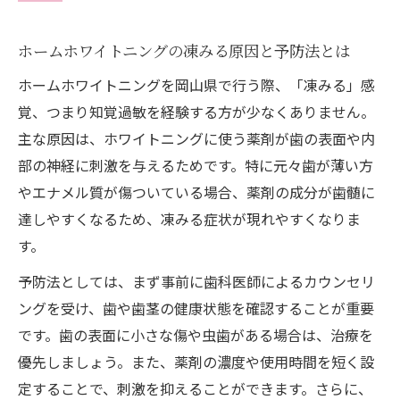
岡山県で体験したいホームホワイトニングの特
徴
ホームホワイトニングの凍みる原因と予防法とは
岡山で選ばれるホームホワイトニングの魅
ホームホワイトニングを岡山県で行う際、「凍みる」感
力
覚、つまり知覚過敏を経験する方が少なくありません。
ホームホワイトニングと歯医者の違いを解
主な原因は、ホワイトニングに使う薬剤が歯の表面や内
説
部の神経に刺激を与えるためです。特に元々歯が薄い方
口コミで人気のホームホワイトニングの比
やエナメル質が傷ついている場合、薬剤の成分が歯髄に
較
達しやすくなるため、凍みる症状が現れやすくなりま
岡山で安いホームホワイトニングの探し方
す。
ホットペッパーで評判のホームホワイトニ
予防法としては、まず事前に歯科医師によるカウンセリ
ング活用法
ングを受け、歯や歯茎の健康状態を確認することが重要
自宅で進める白さケアと凍みる対策法
です。歯の表面に小さな傷や虫歯がある場合は、治療を
ホームホワイトニングで白さと快適さを両
優先しましょう。また、薬剤の濃度や使用時間を短く設
立
定することで、刺激を抑えることができます。さらに、