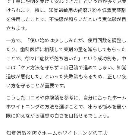
で丁寧に説明を受けて安心できた」という声が多く見受
法
けられます。特に、知覚過敏用の歯磨き粉や低濃度薬剤
白さと快適さを両立させるホームホワイトニン
を併用したことで、不快感が和らいだという実体験が目
グ活用法
立ちます。
ホームホワイトニングで白さと快適さアッ
一方で、「使い始めは少ししみたが、使用回数を調整し
プ
たり、歯科医師に相談して薬剤の量を減らしてもらった
岡山で人気のホームホワイトニング体験術
ことで、徐々に症状が落ち着いた」という成功例も。中
口コミを参考にしたホームホワイトニング
には「ケア方法を守らずに自己流で進めてしまい、知覚
選び
過敏が悪化した」といった失敗談もあるため、正しい使
い方を守ることが重要です。
ホームホワイトニングの白さを長持ちさせ
る秘訣
こうした口コミや体験談を参考に、自分に合ったホーム
デュアルホワイトニングとの効果比較ポイ
ホワイトニングの方法を選ぶことで、凍みる悩みを最小
ント
限に抑えながら理想の白さを目指せるでしょう。
知覚過敏を防ぐホームホワイトニングの工夫