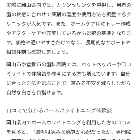
実際に岡山県内では、カウンセリングを重視し、患者の
歯医者に相談しやすいホームホワイトニン
歯の状態に合わせて薬剤の濃度や使用方法を調整するク
グ
リニックが人気です。また、ホームケア用のトレー作成
敏感な歯でも安心なホームホワイトニング
やアフターケアが充実しているかも選択の基準となりま
活用術
す。価格や通いやすさだけでなく、長期的なサポートや
安心して試すホームホワイトニングの始め方ポ
相談体制も確認しましょう。
イント
岡山市や倉敷市の歯科医院では、ホットペッパーや口コ
ホームホワイトニングを安心して始めるコ
ミサイトで体験談を参考にする方も増えています。自分
ツ
に合った方法を選ぶことで、凍みる不安を減らしながら
岡山の評判良いホームホワイトニング活用
自然な白さを目指せます。
法
口コミや料金で選ぶホームホワイトニング
口コミで分かるホームホワイトニング体験談
初めてでも失敗しないホームホワイトニン
岡山県内でホームホワイトニングを利用した方の口コミ
グ手順
を見ると、「最初は凍みる感覚が心配だったが、専門院
安いホームホワイトニングを上手に選ぶ方