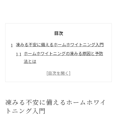
目次
凍みる不安に備えるホームホワイトニング入門
ホームホワイトニングの凍みる原因と予防
法とは
岡山で人気のホームホワイトニング選び方
口コミで分かるホームホワイトニング体験
談
知覚過敏を防ぐホームホワイトニングの工
凍みる不安に備えるホームホワイ
夫
トニング入門
自宅ケアで凍みる不安を減らすポイント