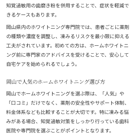
知覚過敏用の歯磨き粉を併用することで、症状を軽減で
凍みるを防ぐホームホワイトニングの使い
きるケースもあります。
方
岡山の口コミで学ぶ白さケアのコツ
岡山県内のホワイトニング専門院では、患者ごとに薬剤
の種類や濃度を調整し、凍みるリスクを最小限に抑える
自宅で続けやすいホームホワイトニングの
工夫がされています。初めての方は、ホームホワイトニ
実践法
ング前に専門家のアドバイスを受けることで、安心して
安いホームホワイトニングで安全に白さア
自宅ケアを始められるでしょう。
ップ
知覚過敏が気になる方のためのホームホワイト
岡山で人気のホームホワイトニング選び方
ニング実践術
岡山でホームホワイトニングを選ぶ際は、「人気」や
知覚過敏を和らげるホームホワイトニング
「口コミ」だけでなく、薬剤の安全性やサポート体制、
方法
料金体系なども比較することが大切です。特に凍みる悩
岡山で安心できるホームホワイトニング選
みがある場合、知覚過敏対策をしっかり行っている歯科
び方
医院や専門院を選ぶことがポイントとなります。
口コミから知る知覚過敏対策のポイント