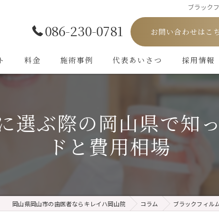
ブラック
086-230-0781
お問い合わせはこ
ト
料金
施術事例
代表あいさつ
採用情報
に選ぶ際の岡山県で知
ドと費用相場
岡山県岡山市の歯医者ならキレイハ岡山院
コラム
ブラックフィル