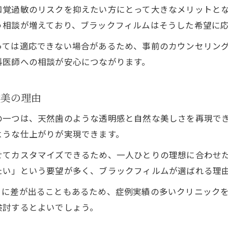
ブラックフィルムが作るナチュラルな口元の魅力
知覚過敏のリスクを抑えたい方にとって大きなメリットと
ブラックフィルムと韓国スマイルの自然な美しさ
う相談が増えており、ブラックフィルムはそうした希望に
人工的な白さではないブラックフィルムの透明感
っては適応できない場合があるため、事前のカウンセリン
ブラックフィルムとスーパーエナメルの違い解説
科医師への相談が安心につながります。
ブラックフィルム選択時の後悔を防ぐポイント
韓国風スマイルに近づくブラックフィルム体験談
然美の理由
ブラックフィルム体験者が語る自然な変化の感想
の一つは、天然歯のような透明感と自然な美しさを再現で
韓国スマイルが人気の理由とブラックフィルム活用
ような仕上がりが実現できます。
ブラックフィルム施術の流れと痛みの有無を解説
せてカスタマイズできるため、一人ひとりの理想に合わせ
写真映えするブラックフィルムの仕上がりとは
たい」という要望が多く、ブラックフィルムが選ばれる理
ブラックフィルムに関する岡山の口コミや評判
りに差が出ることもあるため、症例実績の多いクリニック
短期間で美しい歯を実現する方法とは
検討するとよいでしょう。
ブラックフィルム治療の期間と通院回数の目安