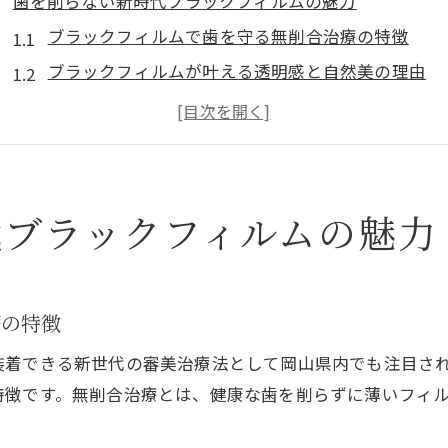
歯を削らない新時代ブラックフィルムの魅力
ブラックフィルムで歯を守る無削合治療の特徴
ブラックフィルムが叶える透明感と自然美の理由
歯に優しいブラックフィルムとスーパーエナメル比
ブラックフィルムによる岡山での審美歯科最新動向
ブラックフィルムで後悔しないためのメリット解説
岡山県で叶える透明感ある笑顔の秘訣
代ブラックフィルムの魅力
岡山で選ぶブラックフィルム審美歯科の選び方
ブラックフィルムが人気の理由と口コミ傾向
透明感重視ならブラックフィルムがおすすめな理由
療の特徴
ブラックフィルム施術後のケアで美しさを維持
装着できる新世代の審美治療法として岡山県内でも注目さ
スーパーエナメルやラミネートベニアとの違い
特徴です。無削合治療とは、健康な歯を削らずに薄いフィ
ナチュラル美を求める人へブラックフィルム推奨理由