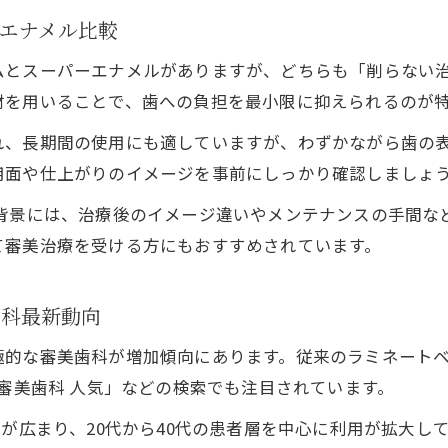
短期間で効果を感じるブラックフィルムの魅力
エナメル比較
ブラックフィルムと他治療法の仕上がり比較
ムとスーパーエナメルがありますが、どちらも「削らない
ブラックフィルムの費用相場と選び方のコツ
材を用いることで、歯への負担を最小限に抑えられるのが
ブラックフィルム施術の流れと注意点を解説
れ、長期間の使用にも適していますが、わずかながら歯の
ブラックフィルム選びで失敗しないためのポイント
用面や仕上がりのイメージを事前にしっかり確認しましょ
ブラックフィルム選びで後悔しないチェックリスト
い背景には、治療後のイメージ違いやメンテナンスの手間な
ブラックフィルム施術前のカウンセリング重要性
て審美治療を受ける方にもおすすめされています。
口コミや人気で選ぶブラックフィルム医院の見極め
ブラックフィルム費用や保証内容の比較ポイント
歯科最新動向
ブラックフィルムで失敗しないための注意事項
極的な審美歯科が増加傾向にあります。従来のラミネート
 審美歯科 人気」などの検索でも注目されています。
が広まり、20代から40代の患者層を中心に利用が拡大して