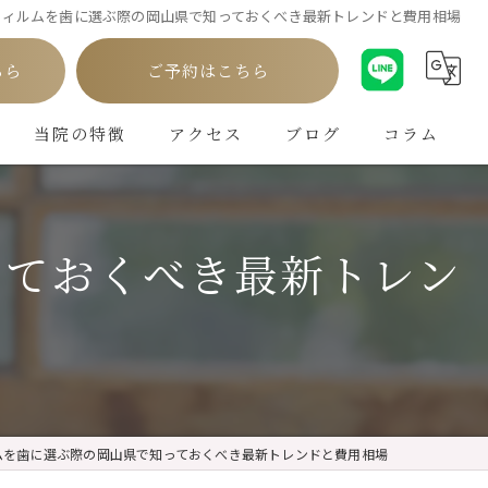
フィルムを歯に選ぶ際の岡山県で知っておくべき最新トレンドと費用相場
ちら
ご予約はこちら
当院の特徴
アクセス
ブログ
コラム
白い歯
っておくべき最新トレン
インプラント
ホワイトニング
矯正
クリーニング
ムを歯に選ぶ際の岡山県で知っておくべき最新トレンドと費用相場