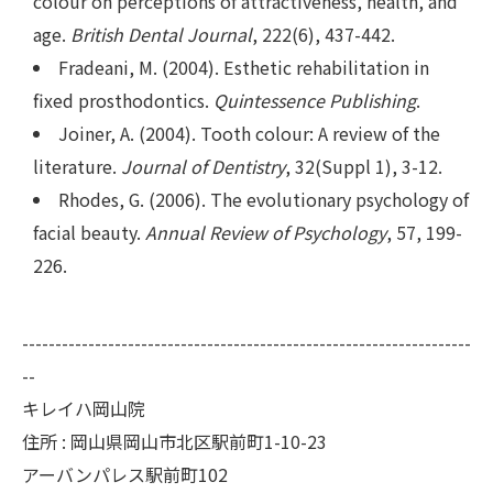
colour on perceptions of attractiveness, health, and
age.
British Dental Journal
, 222(6), 437-442.
Fradeani, M. (2004). Esthetic rehabilitation in
fixed prosthodontics.
Quintessence Publishing
.
Joiner, A. (2004). Tooth colour: A review of the
literature.
Journal of Dentistry
, 32(Suppl 1), 3-12.
Rhodes, G. (2006). The evolutionary psychology of
facial beauty.
Annual Review of Psychology
, 57, 199-
226.
--------------------------------------------------------------------
--
キレイハ岡山院
住所 : 岡山県岡山市北区駅前町1-10-23
アーバンパレス駅前町102