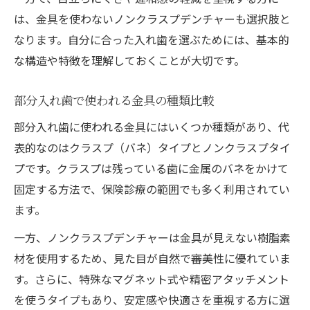
金具付き入れ歯の専門的な相談の進め方
は、金具を使わないノンクラスプデンチャーも選択肢と
快適な入れ歯のためのカウンセリング活用
なります。自分に合った入れ歯を選ぶためには、基本的
納得できる入れ歯選びの情報収集術
な構造や特徴を理解しておくことが大切です。
保険適用の入れ歯と自費治療のポイント
部分入れ歯で使われる金具の種類比較
入れ歯の保険適用と自費の違いを解説
部分入れ歯に使われる金具にはいくつか種類があり、代
金具付き入れ歯の費用比較と選択基準
表的なのはクラスプ（バネ）タイプとノンクラスプタイ
保険と自費で入れ歯金具の選択肢は変わ
プです。クラスプは残っている歯に金属のバネをかけて
る？
固定する方法で、保険診療の範囲でも多く利用されてい
入れ歯の機能性と費用のバランスを考える
ます。
自費治療で選べる金具素材の特徴とは
一方、ノンクラスプデンチャーは金具が見えない樹脂素
ノンクラスプ入れ歯と従来型の比較ガイド
材を使用するため、見た目が自然で審美性に優れていま
ノンクラスプ入れ歯の仕組みと金具の違い
す。さらに、特殊なマグネット式や精密アタッチメント
従来型入れ歯の金具が与える印象とは
を使うタイプもあり、安定感や快適さを重視する方に選