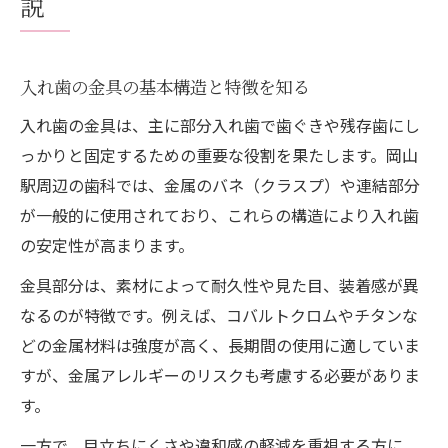
説
ノンクラスプ入れ歯の特長と注意点
金具が見えにくい入れ歯選びのコツ
入れ歯の金具の基本構造と特徴を知る
入れ歯のフィット感と金具の工夫とは
入れ歯の金具は、主に部分入れ歯で歯ぐきや残存歯にし
自然な見た目を叶える入れ歯の工夫
っかりと固定するための重要な役割を果たします。岡山
金具の違いが入れ歯に与える影響とは
駅周辺の歯科では、金属のバネ（クラスプ）や連結部分
入れ歯の金具素材が装着感に及ぼす影響
が一般的に使用されており、これらの構造により入れ歯
金属の種類で変わる入れ歯の耐久性
の安定性が高まります。
金具の形状による入れ歯の安定性比較
金具部分は、素材によって耐久性や見た目、装着感が異
金具が与える入れ歯の違和感対策法
なるのが特徴です。例えば、コバルトクロムやチタンな
金属アレルギーと入れ歯素材の関係
どの金属材料は強度が高く、長期間の使用に適していま
岡山駅周辺で快適な入れ歯相談を実現
すが、金属アレルギーのリスクも考慮する必要がありま
入れ歯相談の前に確認すべきポイント
す。
岡山駅周辺で入れ歯の実物を比較する方法
一方で、目立ちにくさや違和感の軽減を重視する方に