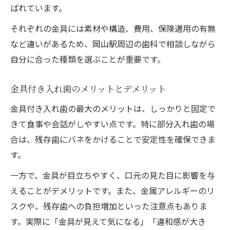
入れ歯の見た目を左右する金具の比較
ばれています。
ノンクラスプ入れ歯のメリットと注意点
それぞれの金具には素材や構造、費用、保険適用の有無
従来型入れ歯とノンクラスプの選び方
など違いがあるため、岡山駅周辺の歯科で相談しながら
自分に合った種類を選ぶことが重要です。
金具付き入れ歯のメリットとデメリット
金具付き入れ歯の最大のメリットは、しっかりと固定で
きて食事や会話がしやすい点です。特に部分入れ歯の場
合は、残存歯にバネをかけることで安定性を確保できま
す。
一方で、金具が目立ちやすく、口元の見た目に影響を与
えることがデメリットです。また、金属アレルギーのリ
スクや、残存歯への負担増加といった注意点もありま
す。実際に「金具が見えて気になる」「違和感が大き