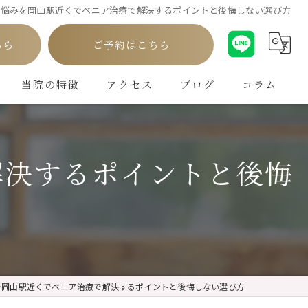
の悩みを岡山駅近くでベニア治療で解決するポイントと後悔しない選び方
ちら
ご予約はこちら
当院の特徴
アクセス
ブログ
コラム
白い歯
解決するポイントと後悔
インプラント
ホワイトニング
矯正
クリーニング
を岡山駅近くでベニア治療で解決するポイントと後悔しない選び方