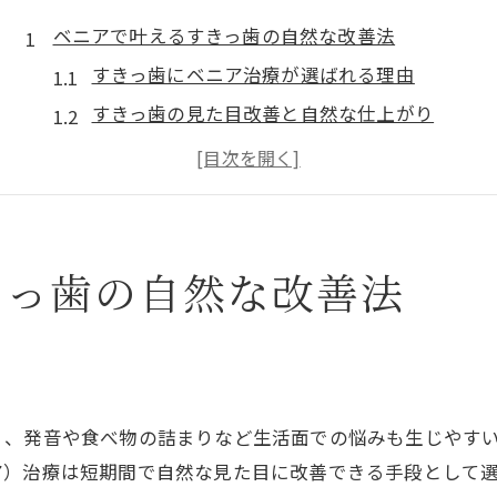
ベニアで叶えるすきっ歯の自然な改善法
すきっ歯にベニア治療が選ばれる理由
すきっ歯の見た目改善と自然な仕上がり
ラミネートベニアで短期間すきっ歯解消
すきっ歯をベニアで美しく仕上げるコツ
すきっ歯とベニア治療の流れと注意点
すきっ歯治療に悩む方必見のベニア活用術
きっ歯の自然な改善法
すきっ歯をベニアで治す最新アプローチ
ラミネートベニアのすきっ歯への活用法
ベニア治療後のすきっ歯ケアと維持ポイント
すきっ歯治療で失敗しない選択基準
く、発音や食べ物の詰まりなど生活面での悩みも生じやす
ダイレクトボンディングとベニアの違い
ア）治療は短期間で自然な見た目に改善できる手段として