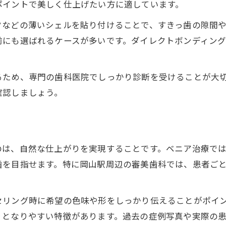
岡山駅周辺で後悔しないベニア選びのコツ
ポイントで美しく仕上げたい方に適しています。
すきっ歯に最適なベニア治療先の見極め方
クなどの薄いシェルを貼り付けることで、すきっ歯の隙間
ラミネートベニア治療で重視すべき条件
前にも選ばれるケースが多いです。ダイレクトボンディン
すきっ歯治療でトラブルを防ぐ医院選び
すきっ歯治療のカウンセリング活用法
るため、専門の歯科医院でしっかり診断を受けることが大
ベニア治療の相談時に確認したいこと
確認しましょう。
手早く美しい歯並びを目指すベニア治療案内
すきっ歯を短期間で目立たなくする方法
り
ベニアで叶うすきっ歯の即効型治療法
のは、自然な仕上がりを実現することです。ベニア治療で
すきっ歯治療の流れと治療期間の目安
歯を目指せます。特に岡山駅周辺の審美歯科では、患者ご
ラミネートベニアの治療手順と注意点
すきっ歯の見た目改善のための治療選択
セリング時に希望の色味や形をしっかり伝えることがポイ
ベニア治療の後悔を防ぐためのポイント解説
りとなりやすい特徴があります。過去の症例写真や実際の