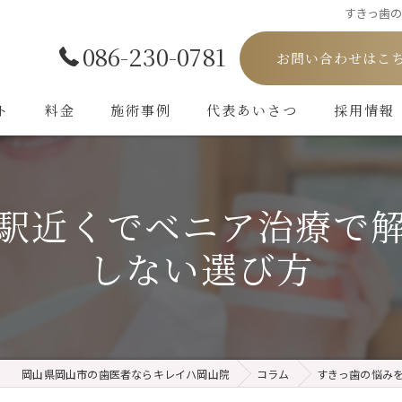
すきっ歯
086-230-0781
お問い合わせはこ
ト
料金
施術事例
代表あいさつ
採用情報
駅近くでベニア治療で
しない選び方
岡山県岡山市の歯医者ならキレイハ岡山院
コラム
すきっ歯の悩み