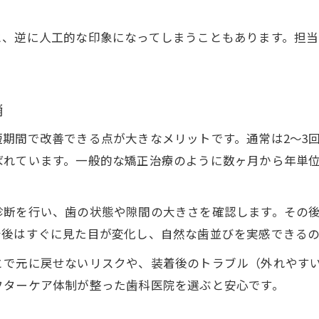
すきっ歯で後悔しないベニア治療の秘訣
ラミネートベニアで後悔しやすい事例
と、逆に人工的な印象になってしまうこともあります。担
すきっ歯治療でよくある失敗と対策法
ベニアの色や破損に関する注意事項
消
すきっ歯治療の満足度を高める準備
見た目を重視したすきっ歯ケア最新事情
期間で改善できる点が大きなメリットです。通常は2～3
すきっ歯とベニアの見た目比較ポイント
ばれています。一般的な矯正治療のように数ヶ月から年単
最新のすきっ歯治療トレンドと選択肢
ラミネートベニアの審美的な特徴解説
診断を行い、歯の状態や隙間の大きさを確認します。その
すきっ歯改善で自然な笑顔を目指す方法
着後はすぐに見た目が変化し、自然な歯並びを実感できるの
すきっ歯ケアのメンテナンス最新情報
とで元に戻せないリスクや、装着後のトラブル（外れやす
フターケア体制が整った歯科医院を選ぶと安心です。