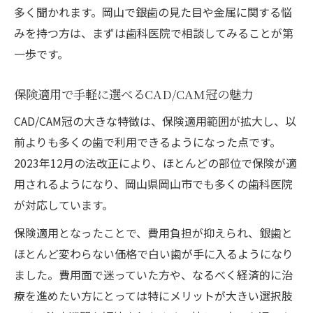
多く聞かれます。岡山で銀歯の見た目や金属に関する悩
冠
みを持つ方は、まずは歯科医院で相談してみることが第
CAD/CAM冠の素材と安全性を徹底解説
一歩です。
安価で白い歯を選ぶ新常識とは
CAD/CAM冠を安価に導入する新しい選択肢
保険適用で手軽に選べるCAD/CAM冠の魅力
保険で白い歯を叶えるCAD/CAM冠の魅力
CAD/CAM冠の大きな特徴は、保険適用範囲が拡大し、以
CAD/CAM冠とセラミックの費用比較ポイン
前よりも多くの歯で利用できるようになった点です。
ト
2023年12月の法改正により、ほとんどの部位で保険が適
コストパフォーマンスで選ぶCAD/CAM冠の
用されるようになり、岡山県岡山市でも多くの歯科医院
利点
が対応しています。
CAD/CAM冠の経済的メリットと選び方のコ
保険適用となったことで、費用負担が抑えられ、銀歯と
ツ
ほとんど変わらない価格で白い歯が手に入るようになり
CAD/CAM冠の耐久性とメンテナンス術
ました。費用面で迷っていた方や、なるべく経済的に治
療を進めたい方にとっては特にメリットが大きい選択肢
CAD/CAM冠の耐久性と長持ちさせるコツ