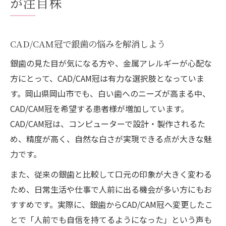
が注目株
CAD/CAM冠で叶う自然な白い歯の秘密
審美性で選ばれるCAD/CAM冠の特徴を解説
CAD/CAM冠で銀歯の悩みを解消しよう
CAD/CAM冠の色味と見た目がもたらす印象
変化
銀歯の見た目が気になる方や、金属アレルギーが心配な
笑顔に自信を与えるCAD/CAM冠のメリット
方にとって、CAD/CAM冠は有力な選択肢となっていま
す。岡山県岡山市でも、白い歯へのニーズが高まる中、
岡山の歯科で体験できるCAD/CAM冠の美し
CAD/CAM冠を希望する患者様が増加しています。
さ
CAD/CAM冠は、コンピューターで設計・製作されるた
金属アレルギーを防ぐCAD/CAM冠の利点
め、精度が高く、自然な白さが実現できる点が大きな魅
CAD/CAM冠が金属アレルギー対策に最適な
力です。
理由
また、従来の銀歯と比較して口元の印象が大きく変わる
金属フリーで安心できるCAD/CAM冠の特徴
ため、日常生活や仕事で人前に出る機会が多い方にもお
CAD/CAM冠による健康面のメリットと注意
すすめです。実際に、銀歯からCAD/CAM冠へ変更したこ
点
とで「人前でも自信を持てるようになった」という声も
アレルギーが心配な方に選ばれるCAD/CAM