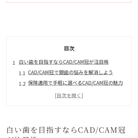
目次
白い歯を目指すならCAD/CAM冠が注目株
CAD/CAM冠で銀歯の悩みを解消しよう
保険適用で手軽に選べるCAD/CAM冠の魅力
CAD/CAM冠で自然な白さを手に入れる方法
金属アレルギー対策にもなるCAD/CAM冠の
魅力
岡山で人気のCAD/CAM冠と他治療の違い
白い歯を目指すならCAD/CAM冠
自然な笑顔を叶えるCAD/CAM冠の魅力