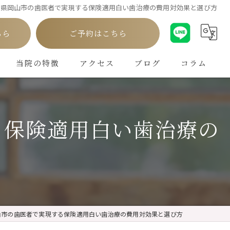
と岡山県岡山市の歯医者で実現する保険適用白い歯治療の費用対効果と選び方
ちら
ご予約はこちら
当院の特徴
アクセス
ブログ
コラム
白い歯
る保険適用白い歯治療の
インプラント
ホワイトニング
矯正
クリーニング
県岡山市の歯医者で実現する保険適用白い歯治療の費用対効果と選び方