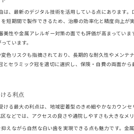
金属を使わないCAD/CAMの安全性を解説
る理由は、最新のデジタル技術を活用している点にあります
アレルギーリスクを避けるCAD/CAM冠の選択
）を短期間で製作できるため、治療の効率化と精度向上が
CAD/CAM冠で安心して白い歯を目指す方法
め、審美性や金属アレルギー対策の面でも評価が高まってい
自分に合った治療を探すためのポイント
がっています。
ライフスタイル別CAD/CAM治療の選び方
や変色リスクも指摘されており、長期的な耐久性やメンテ
岡山市で自分に最適なCAD/CAM歯科医院を選ぶ
AM冠とセラミック冠を適切に選択し、保険・自費の両面か
CAD/CAM冠の適応条件とチェックポイント
治療前に知っておきたいCAD/CAMの基礎知識
自分に合うCAD/CAM冠を選ぶための相談術
受ける利点
療を受ける最大の利点は、地域密着型のきめ細やかなカウン
北区などでは、アクセスの良さや通院しやすさも大きなメリ
を抑えながら自然な白い歯を実現できる点も魅力です。金