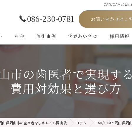
CAD/CAM
086-230-0781
お問い合わせはこ
ト
料金
施術事例
代表あいさつ
採用情報
県岡山市の歯医者で実現す
費用対効果と選び方
岡山県岡山市の歯医者ならキレイハ岡山院
コラム
CAD/CAMと岡山