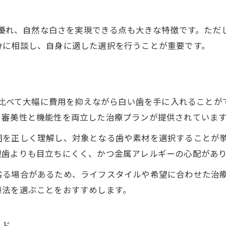
素材ごとの違いとCAD/CAM冠の特長
審美性重視派におすすめのCAD/CAM治療
性に優れ、自然な白さを実現できる点も大きな特徴です。た
CAD/CAM冠の色調や質感を比較するポイント
分に相談し、自身に適した選択を行うことが重要です。
岡山市で審美性を叶えるCAD/CAM活用法
費用対効果で選ばれる新しい治療法
CAD/CAM冠の費用対効果を徹底検証
療に比べて大幅に費用を抑えながら白い歯を手に入れること
保険適用で受けられるコスパ重視のCAD/CAM
、審美性と機能性を両立した治療プランが提供されていま
治療費と耐久年数から見るCAD/CAMの魅力
を正しく理解し、対象となる歯や素材を選択することが挙げ
CAD/CAM冠とセラミック冠の費用比較ポイント
銀歯よりも目立ちにくく、かつ金属アレルギーの心配があ
岡山市で選ばれる理由と治療費の目安
劣る場合があるため、ライフスタイルや希望に合わせた治
金属アレルギー回避に役立つCAD/CAM冠
療法を選ぶことをおすすめします。
CAD/CAM冠が金属アレルギー対策に最適な理由
メタルフリー治療で安心のCAD/CAM冠活用法
ンド