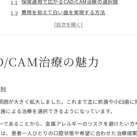
保険適用で広がるCAD/CAM治療の選択肢
費用を抑えて白い歯を実現する方法
CAD/CAM治療が注目される最新トレンド
岡山市で保険適用のCAD/CAM治療を受ける利点
従来の銀歯とCAD/CAMの違いを徹底解説
白い歯を目指すならCAD/CAMが最適
D/CAM治療の魅力
CAD/CAMで自然な白い歯を手に入れるコツ
保険適用CAD/CAMの審美性とメリット
白い歯と費用のバランスをCAD/CAMで実現
択肢
岡山市でCAD/CAM治療を選ぶべき理由
用範囲が大きく拡大しました。これまで主に前歯や小臼歯に限
CAD/CAM冠の見た目と持続性の特徴
い歯による治療を選択できるようになっています。
審美性も重視するCAD/CAMの選び方
フリーであることから、金属アレルギーのリスクを避けたい
CAD/CAM冠で審美性と耐久性を両立させる
では、患者一人ひとりの口腔状態や希望に合わせた治療提